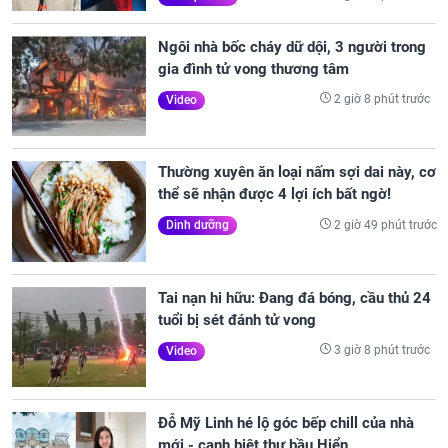
Ngôi nhà bốc cháy dữ dội, 3 người trong
gia đình tử vong thương tâm
2 giờ 8 phút trước
Video
Thường xuyên ăn loại nấm sợi dai này, cơ
thể sẽ nhận được 4 lợi ích bất ngờ!
2 giờ 49 phút trước
Dinh dưỡng
Tai nạn hi hữu: Đang đá bóng, cầu thủ 24
tuổi bị sét đánh tử vong
3 giờ 8 phút trước
Video
Đỗ Mỹ Linh hé lộ góc bếp chill của nhà
mới - cạnh biệt thự bầu Hiển