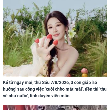
Kể từ ngày mai, thứ Sáu 7/8/2026, 3 con giáp 'số
hưởng' sau công việc 'xuôi chèo mát mái', tiền tài 'thu
về như nước', tình duyên viên mãn