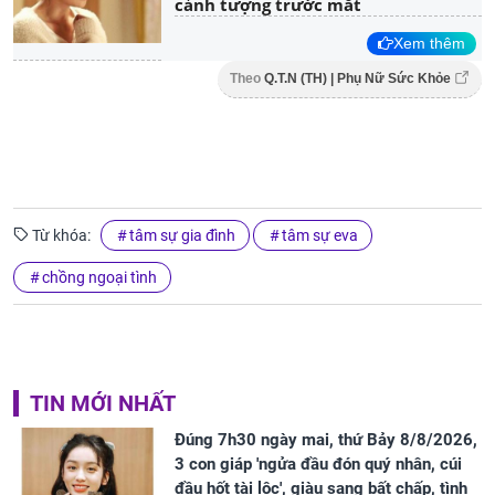
cảnh tượng trước mắt
Xem thêm
Theo
Q.T.N (TH) | Phụ Nữ Sức Khỏe
Từ khóa:
tâm sự gia đình
tâm sự eva
chồng ngoại tình
TIN MỚI NHẤT
Đúng 7h30 ngày mai, thứ Bảy 8/8/2026,
3 con giáp 'ngửa đầu đón quý nhân, cúi
đầu hốt tài lộc', giàu sang bất chấp, tình