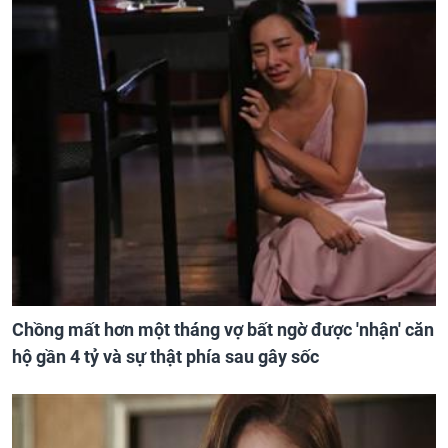
Chồng mất hơn một tháng vợ bất ngờ được 'nhận' căn
hộ gần 4 tỷ và sự thật phía sau gây sốc