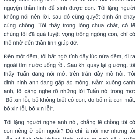
nguyện thần linh để sinh được con. Tôi lặng người
không nói nên lời, sau đó cũng quyết định ăn chay
cùng chồng. Tôi thấy trong lòng chua chát, có lẽ
chúng tôi đã quá tuyệt vọng trông ngóng con, chỉ có
thể nhờ đến thần linh giúp đỡ.
Đến một đêm, tôi bất ngờ tỉnh dậy lúc nửa đêm, đi ra
ngoài tìm nước uống rồi. Sau khi quay lại giường, tôi
thấy Tuấn đang nói mớ, trên trán đầy mồ hôi. Tôi
đinh ninh anh đang gặp ác mộng. Nằm xuống cạnh
anh, tôi càng nghe rõ những lời Tuấn nói trong mơ:
“Bố xin lỗi, bố không biết có con, do bố mà con mất,
bố xin lỗi, bố xin lỗi”.
Tôi lặng người nghe anh nói, chẳng lẽ chồng tôi có
con riêng ở bên ngoài? Dù chỉ là nói mơ nhưng tôi