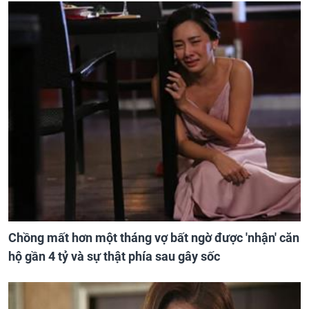
Chồng mất hơn một tháng vợ bất ngờ được 'nhận' căn
hộ gần 4 tỷ và sự thật phía sau gây sốc