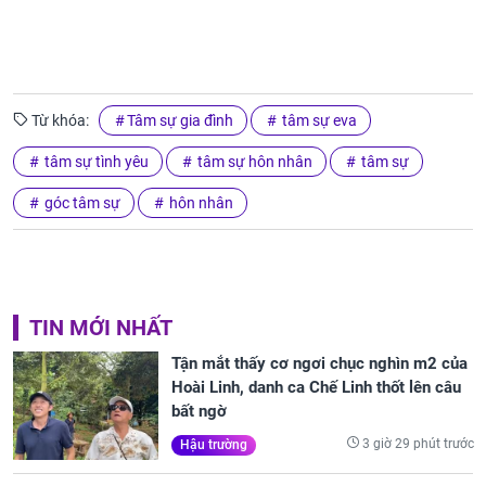
Từ khóa:
Tâm sự gia đình
tâm sự eva
tâm sự tình yêu
tâm sự hôn nhân
tâm sự
góc tâm sự
hôn nhân
TIN MỚI NHẤT
Tận mắt thấy cơ ngơi chục nghìn m2 của
Hoài Linh, danh ca Chế Linh thốt lên câu
bất ngờ
3 giờ 29 phút trước
Hậu trường