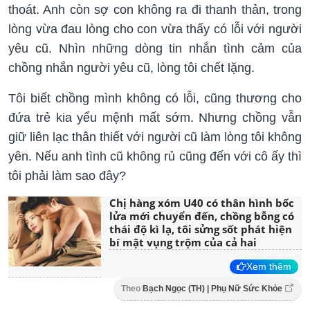
thoát. Anh còn sợ con không ra đi thanh thản, trong
lòng vừa đau lòng cho con vừa thấy có lỗi với người
yêu cũ. Nhìn những dòng tin nhắn tình cảm của
chồng nhắn người yêu cũ, lòng tôi chết lặng.
Tôi biết chồng mình không có lỗi, cũng thương cho
đứa trẻ kia yểu mệnh mất sớm. Nhưng chồng vẫn
giữ liên lạc thân thiết với người cũ làm lòng tôi không
yên. Nếu anh tình cũ không rủ cũng đến với cô ấy thì
tôi phải làm sao đây?
Chị hàng xóm U40 có thân hình bốc
lửa mới chuyển đến, chồng bỗng có
thái độ kì lạ, tôi sửng sốt phát hiện
bí mật vụng trộm của cả hai
Xem thêm
Theo
Bạch Ngọc (TH) | Phụ Nữ Sức Khỏe