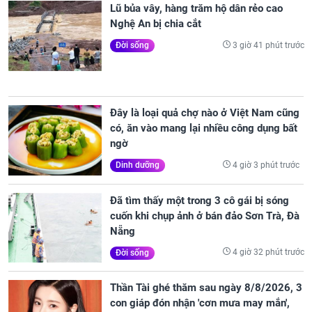
Lũ bủa vây, hàng trăm hộ dân rẻo cao
Nghệ An bị chia cắt
3 giờ 41 phút trước
Đời sống
Đây là loại quả chợ nào ở Việt Nam cũng
có, ăn vào mang lại nhiều công dụng bất
ngờ
4 giờ 3 phút trước
Dinh dưỡng
Đã tìm thấy một trong 3 cô gái bị sóng
cuốn khi chụp ảnh ở bán đảo Sơn Trà, Đà
Nẵng
4 giờ 32 phút trước
Đời sống
Thần Tài ghé thăm sau ngày 8/8/2026, 3
con giáp đón nhận 'cơn mưa may mắn',