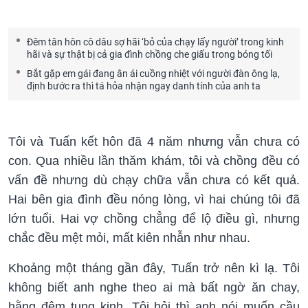
Đêm tân hôn cô dâu sợ hãi ‘bỏ của chạy lấy người’ trong kinh
hãi và sự thật bị cả gia đình chồng che giấu trong bóng tối
Bắt gặp em gái đang ân ái cuồng nhiệt với người đàn ông lạ,
định bước ra thì tá hỏa nhận ngay danh tính của anh ta
Tôi và Tuấn kết hôn đã 4 năm nhưng vẫn chưa có
con. Qua nhiều lần thăm khám, tôi và chồng đều có
vấn đề nhưng dù chạy chữa vẫn chưa có kết quả.
Hai bên gia đình đều nóng lòng, vì hai chúng tôi đã
lớn tuổi. Hai vợ chồng chẳng để lộ điều gì, nhưng
chắc đều mệt mỏi, mất kiên nhẫn như nhau.
Khoảng một tháng gần đây, Tuấn trở nên kì lạ. Tôi
không biết anh nghe theo ai mà bất ngờ ăn chay,
hằng đêm tụng kinh. Tôi hỏi thì anh nói muốn cầu