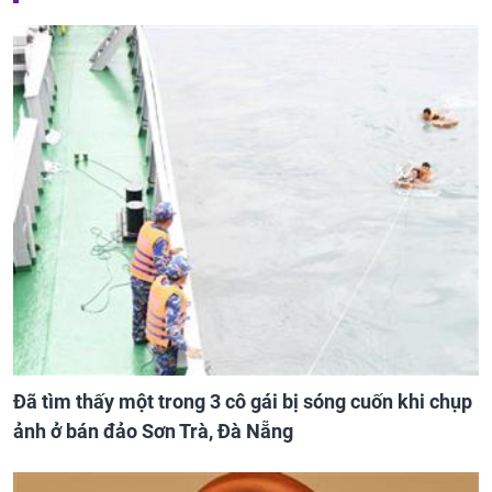
Đã tìm thấy một trong 3 cô gái bị sóng cuốn khi chụp
ảnh ở bán đảo Sơn Trà, Đà Nẵng