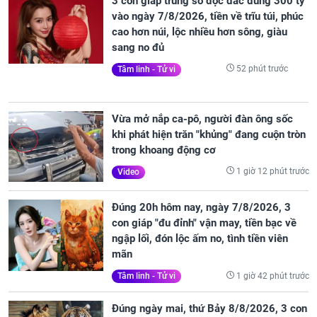
3 con giáp trúng số độc đắc đúng 300 tỷ
vào ngày 7/8/2026, tiền về trĩu túi, phúc
cao hơn núi, lộc nhiều hơn sông, giàu
sang no đủ
52 phút trước
Tâm linh - Tử vi
Vừa mở nắp ca-pô, người đàn ông sốc
khi phát hiện trăn "khủng" đang cuộn tròn
trong khoang động cơ
1 giờ 12 phút trước
Video
Đúng 20h hôm nay, ngày 7/8/2026, 3
con giáp "đu đỉnh" vận may, tiền bạc về
ngập lối, đón lộc ấm no, tình tiền viên
mãn
1 giờ 42 phút trước
Tâm linh - Tử vi
Đúng ngày mai, thứ Bảy 8/8/2026, 3 con