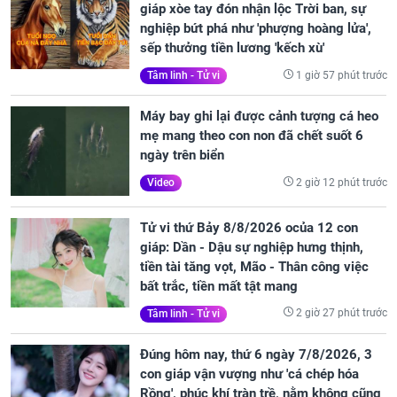
giáp xòe tay đón nhận lộc Trời ban, sự
nghiệp bứt phá như 'phượng hoàng lửa',
sếp thưởng tiền lương 'kếch xù'
1 giờ 57 phút trước
Tâm linh - Tử vi
Máy bay ghi lại được cảnh tượng cá heo
mẹ mang theo con non đã chết suốt 6
ngày trên biển
2 giờ 12 phút trước
Video
Tử vi thứ Bảy 8/8/2026 ocủa 12 con
giáp: Dần - Dậu sự nghiệp hưng thịnh,
tiền tài tăng vọt, Mão - Thân công việc
bất trắc, tiền mất tật mang
2 giờ 27 phút trước
Tâm linh - Tử vi
Đúng hôm nay, thứ 6 ngày 7/8/2026, 3
con giáp vận vượng như 'cá chép hóa
Rồng', phúc khí tràn trề, nằm không cũng