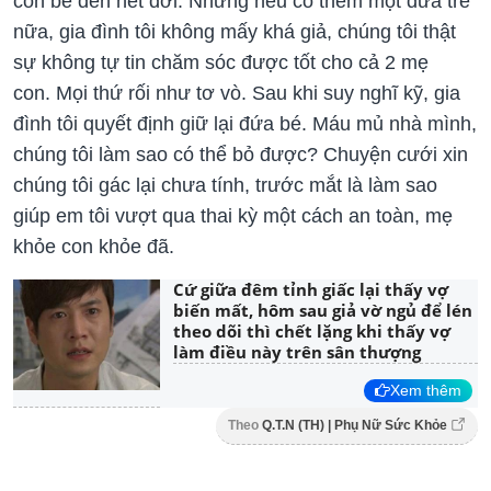
con bé đến hết đời. Nhưng nếu có thêm một đứa trẻ
nữa, gia đình tôi không mấy khá giả, chúng tôi thật
sự không tự tin chăm sóc được tốt cho cả 2 mẹ
con. Mọi thứ rối như tơ vò. Sau khi suy nghĩ kỹ, gia
đình tôi quyết định giữ lại đứa bé. Máu mủ nhà mình,
chúng tôi làm sao có thể bỏ được? Chuyện cưới xin
chúng tôi gác lại chưa tính, trước mắt là làm sao
giúp em tôi vượt qua thai kỳ một cách an toàn, mẹ
khỏe con khỏe đã.
Cứ giữa đêm tỉnh giấc lại thấy vợ
biến mất, hôm sau giả vờ ngủ để lén
theo dõi thì chết lặng khi thấy vợ
làm điều này trên sân thượng
Xem thêm
Theo
Q.T.N (TH) | Phụ Nữ Sức Khỏe