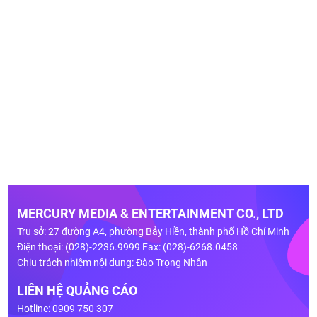
MERCURY MEDIA & ENTERTAINMENT CO., LTD
Trụ sở: 27 đường A4, phường Bảy Hiền, thành phố Hồ Chí Minh
Điện thoại: (028)-2236.9999 Fax: (028)-6268.0458
Chịu trách nhiệm nội dung: Đào Trọng Nhân
LIÊN HỆ QUẢNG CÁO
Hotline: 0909 750 307