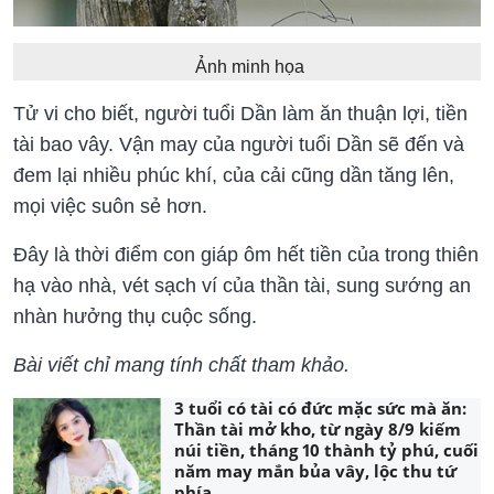
Ảnh minh họa
Tử vi cho biết, người tuổi Dần làm ăn thuận lợi, tiền
tài bao vây. Vận may của người tuổi Dần sẽ đến và
đem lại nhiều phúc khí, của cải cũng dần tăng lên,
mọi việc suôn sẻ hơn.
Đây là thời điểm con giáp ôm hết tiền của trong thiên
hạ vào nhà, vét sạch ví của thần tài, sung sướng an
nhàn hưởng thụ cuộc sống.
Bài viết chỉ mang tính chất tham khảo.
3 tuổi có tài có đức mặc sức mà ăn:
Thần tài mở kho, từ ngày 8/9 kiếm
núi tiền, tháng 10 thành tỷ phú, cuối
năm may mắn bủa vây, lộc thu tứ
phía