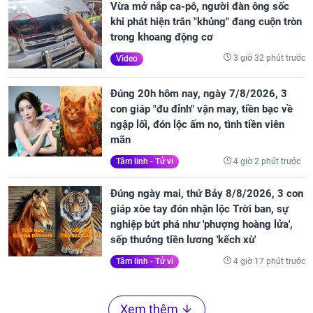
Vừa mở nắp ca-pô, người đàn ông sốc
khi phát hiện trăn "khủng" đang cuộn tròn
trong khoang động cơ
3 giờ 32 phút trước
Video
Đúng 20h hôm nay, ngày 7/8/2026, 3
con giáp "đu đỉnh" vận may, tiền bạc về
ngập lối, đón lộc ấm no, tình tiền viên
mãn
4 giờ 2 phút trước
Tâm linh - Tử vi
Đúng ngày mai, thứ Bảy 8/8/2026, 3 con
giáp xòe tay đón nhận lộc Trời ban, sự
nghiệp bứt phá như 'phượng hoàng lửa',
sếp thưởng tiền lương 'kếch xù'
4 giờ 17 phút trước
Tâm linh - Tử vi
Xem thêm