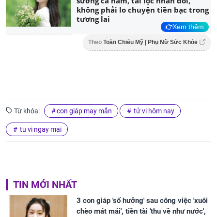
sướng cả năm, tài lộc nhân đôi,
không phải lo chuyện tiền bạc trong
tương lai
Xem thêm
Theo
Toàn Chiêu Mỹ | Phụ Nữ Sức Khỏe
Từ khóa:
con giáp may mắn
tử vi hôm nay
tu vi ngay mai
TIN MỚI NHẤT
3 con giáp 'số hưởng' sau công việc 'xuôi
chèo mát mái', tiền tài 'thu về như nước',