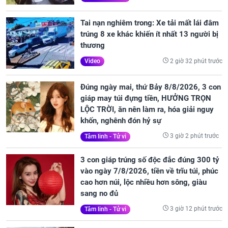
Tai nạn nghiêm trong: Xe tải mất lái đâm
trúng 8 xe khác khiến ít nhất 13 người bị
thương
2 giờ 32 phút trước
Video
Đúng ngày mai, thứ Bảy 8/8/2026, 3 con
giáp may túi đựng tiền, HƯỞNG TRỌN
LỘC TRỜI, ăn nên làm ra, hóa giải nguy
khốn, nghênh đón hỷ sự
3 giờ 2 phút trước
Tâm linh - Tử vi
3 con giáp trúng số độc đắc đúng 300 tỷ
vào ngày 7/8/2026, tiền về trĩu túi, phúc
cao hơn núi, lộc nhiều hơn sông, giàu
sang no đủ
3 giờ 12 phút trước
Tâm linh - Tử vi