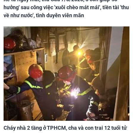
hưởng' sau công việc 'xuôi chèo mát mái', tiền tài 'thu
về như nước', tình duyên viên mãn
Cháy nhà 2 tầng ở TPHCM, cha và con trai 12 tuổi tử