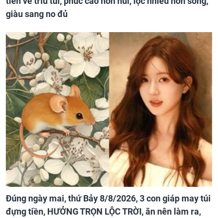
tiền về trĩu túi, phúc cao hơn núi, lộc nhiều hơn sông,
giàu sang no đủ
Đúng ngày mai, thứ Bảy 8/8/2026, 3 con giáp may túi
đựng tiền, HƯỞNG TRỌN LỘC TRỜI, ăn nên làm ra,