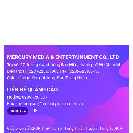
MERCURY MEDIA & ENTERTAINMENT CO., LTD
Trụ sở: 27 đường A4, phường Bảy Hiền, thành phố Hồ Chí Minh
Điện thoại: (028)-2236.9999 Fax: (028)-6268.0458
Chịu trách nhiệm nội dung: Đào Trọng Nhân
LIÊN HỆ QUẢNG CÁO
Hotline: 0909 750 307
Email:
quangcao@mercurymedia.com.vn
BẢNG GIÁ
Giấy phép số 02/GP-TTĐT do Sở Thông Tin và Truyền Thông Tp.HCM