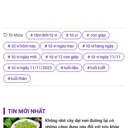
Từ khóa:
tâm linh tử vi
tử vi
con giáp
tử vi hôm nay
tử vi ngày mai
tử vi hàng ngày
tử vi ngày mới
tử vi 12 con giáp
tử vi ngày 11/11
tử vi ngày 11/11/2023
tuổi dậu
tuổi tuất
tuổi thân
TIN MỚI NHẤT
Không nhờ cây dại ven đường lại có
những công dụng này đối với sức khỏe