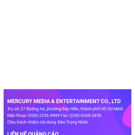
MERCURY MEDIA & ENTERTAINMENT CO., LTD
Trụ sở: 27 đường A4, phường Bảy Hiền, thành phố Hồ Chí Minh
Điện thoại: (028)-2236.9999 Fax: (028)-6268.0458
Chịu trách nhiệm nội dung: Đào Trọng Nhân
LIÊN HỆ QUẢNG CÁO