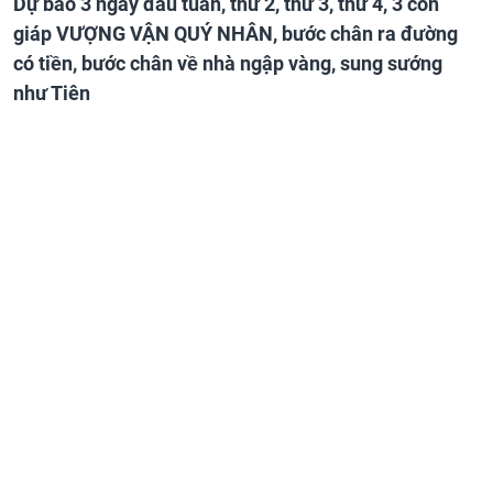
Dự báo 3 ngày đầu tuần, thứ 2, thứ 3, thứ 4, 3 con
giáp VƯỢNG VẬN QUÝ NHÂN, bước chân ra đường
có tiền, bước chân về nhà ngập vàng, sung sướng
như Tiên