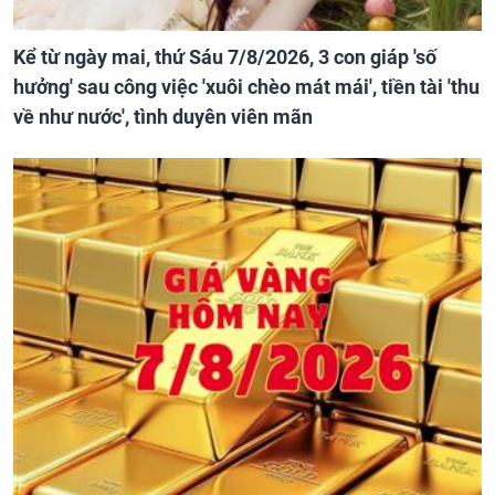
Kể từ ngày mai, thứ Sáu 7/8/2026, 3 con giáp 'số
hưởng' sau công việc 'xuôi chèo mát mái', tiền tài 'thu
về như nước', tình duyên viên mãn