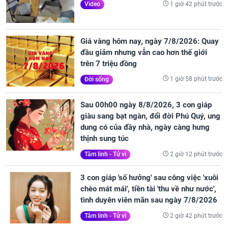
1 giờ 42 phút trước
Video
Giá vàng hôm nay, ngày 7/8/2026: Quay
đầu giảm nhưng vẫn cao hơn thế giới
trên 7 triệu đồng
1 giờ 58 phút trước
Đời sống
Sau 00h00 ngày 8/8/2026, 3 con giáp
giàu sang bạt ngàn, đổi đời Phú Quý, ung
dung có của đầy nhà, ngày càng hưng
thịnh sung túc
2 giờ 12 phút trước
Tâm linh - Tử vi
3 con giáp 'số hưởng' sau công việc 'xuôi
chèo mát mái', tiền tài 'thu về như nước',
tình duyên viên mãn sau ngày 7/8/2026
2 giờ 42 phút trước
Tâm linh - Tử vi