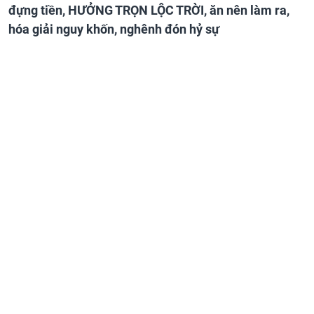
đựng tiền, HƯỞNG TRỌN LỘC TRỜI, ăn nên làm ra,
hóa giải nguy khốn, nghênh đón hỷ sự