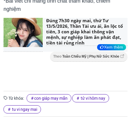
*Bài viết chỉ mang tính chất tham khảo, chiêm
nghiệm
Đúng 7h30 ngày mai, thứ Tư
13/5/2026, Thần Tài ưu ái, ăn lộc tổ
tiên, 3 con giáp khai thông vận
mệnh, sự nghiệp làm ăn phát đạt,
tiền tài rủng rỉnh
Xem thêm
Theo
Toàn Chiêu Mỹ | Phụ Nữ Sức Khỏe
Từ khóa:
con giáp may mắn
tử vi hôm nay
tu vi ngay mai