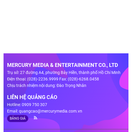
MERCURY MEDIA & ENTERTAINMENT CO., LTD
Trụ sở: 27 đường A4, phường Bảy Hiền, thành phố Hồ Chí Minh
Điện thoại: (028)-2236.9999 Fax: (028)-6268.0458
Chịu trách nhiệm nội dung: Đào Trọng Nhân
LIÊN HỆ QUẢNG CÁO
Hotline: 0909 750 307
Email:
quangcao@mercurymedia.com.vn
BẢNG GIÁ