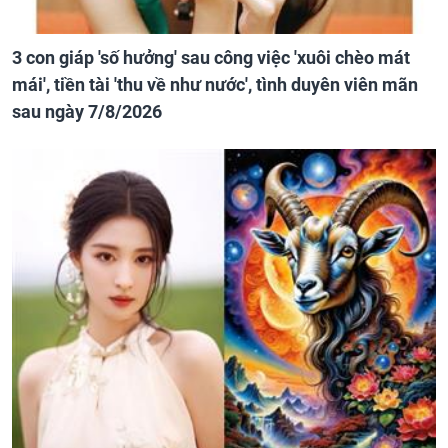
3 con giáp 'số hưởng' sau công việc 'xuôi chèo mát
mái', tiền tài 'thu về như nước', tình duyên viên mãn
sau ngày 7/8/2026