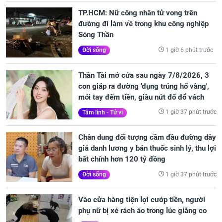
TP.HCM: Nữ công nhân tử vong trên
đường đi làm về trong khu công nghiệp
Sóng Thần
1 giờ 6 phút trước
Đời sống
Thần Tài mở cửa sau ngày 7/8/2026, 3
con giáp ra đường 'đụng trúng hố vàng',
mỏi tay đếm tiền, giàu nứt đố đổ vách
1 giờ 37 phút trước
Tâm linh - Tử vi
Chân dung đối tượng cầm đầu đường dây
giả danh lương y bán thuốc sinh lý, thu lợi
bất chính hơn 120 tỷ đồng
1 giờ 37 phút trước
Đời sống
Vào cửa hàng tiện lợi cướp tiền, người
phụ nữ bị xé rách áo trong lúc giằng co