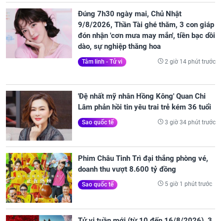
Đúng 7h30 ngày mai, Chủ Nhật
9/8/2026, Thần Tài ghé thăm, 3 con giáp
đón nhận 'cơn mưa may mắn', tiền bạc dồi
dào, sự nghiệp thăng hoa
2 giờ 14 phút trước
Tâm linh - Tử vi
'Đệ nhất mỹ nhân Hồng Kông' Quan Chi
Lâm phản hồi tin yêu trai trẻ kém 36 tuổi
3 giờ 34 phút trước
Sao quốc tế
Phim Châu Tinh Trì đại thắng phòng vé,
doanh thu vượt 8.600 tỷ đồng
5 giờ 1 phút trước
Sao quốc tế
Tử vi tuần mới (từ 10 đến 16/8/2026), 3