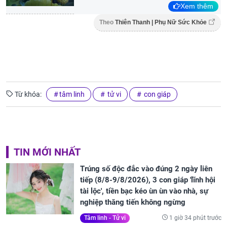
Xem thêm
Theo
Thiên Thanh | Phụ Nữ Sức Khỏe
Từ khóa:
tâm linh
tử vi
con giáp
TIN MỚI NHẤT
Trúng số độc đắc vào đúng 2 ngày liên
tiếp (8/8-9/8/2026), 3 con giáp 'lĩnh hội
tài lộc', tiền bạc kéo ùn ùn vào nhà, sự
nghiệp thăng tiến không ngừng
1 giờ 34 phút trước
Tâm linh - Tử vi