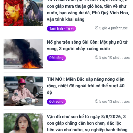
con giáp mưa thuận gió hòa, tiền về như
nước, bạc vàng dư dả, Phú Quý Vinh Hoa,
vận trình khai sáng
5 giờ 4 phút trước
Tâm linh - Tử vi
Nổ ghe trên sông Sài Gòn: Một phụ nữ tử
vong, 3 người nhảy xuống nước
5 giờ 10 phút trước
Đời sống
TIN MỚI: Miền Bắc sắp nắng nóng diện
rộng, nhiệt độ ngoài trời có thể vượt 40
độ
5 giờ 13 phút trước
Đời sống
Vận đỏ như son kể từ ngày 8/8/2026, 3
con giáp chẳng cần bon chen, đắc lộc
tiền vào như nước, sự nghiệp hanh thông