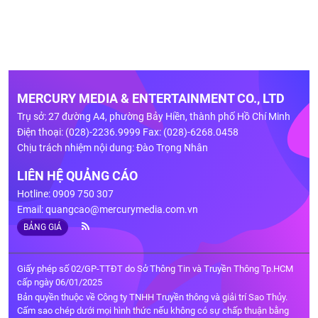
MERCURY MEDIA & ENTERTAINMENT CO., LTD
Trụ sở: 27 đường A4, phường Bảy Hiền, thành phố Hồ Chí Minh
Điện thoại: (028)-2236.9999 Fax: (028)-6268.0458
Chịu trách nhiệm nội dung: Đào Trọng Nhân
LIÊN HỆ QUẢNG CÁO
Hotline: 0909 750 307
Email:
quangcao@mercurymedia.com.vn
BẢNG GIÁ
Giấy phép số 02/GP-TTĐT do Sở Thông Tin và Truyền Thông Tp.HCM
cấp ngày 06/01/2025
Bản quyền thuộc về Công ty TNHH Truyền thông và giải trí Sao Thủy.
Cấm sao chép dưới mọi hình thức nếu không có sự chấp thuận bằng