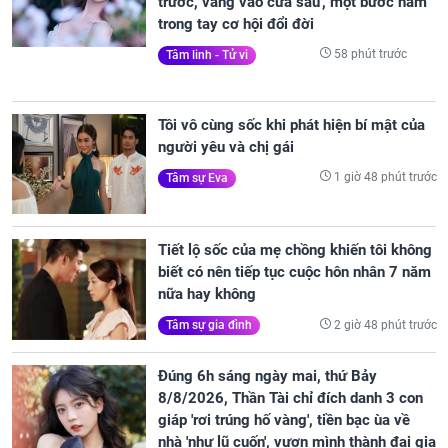
trước, vàng vào cửa sau', một bước nắm
trong tay cơ hội đổi đời
58 phút trước
Tâm linh - Tử vi
Tôi vô cùng sốc khi phát hiện bí mật của
người yêu và chị gái
1 giờ 48 phút trước
Tâm sự Eva
Tiết lộ sốc của mẹ chồng khiến tôi không
biết có nên tiếp tục cuộc hôn nhân 7 năm
nữa hay không
2 giờ 48 phút trước
Tâm sự gia đình
Đúng 6h sáng ngày mai, thứ Bảy
8/8/2026, Thần Tài chỉ đích danh 3 con
giáp 'rơi trúng hố vàng', tiền bạc ùa về
nhà 'như lũ cuốn', vươn mình thành đại gia