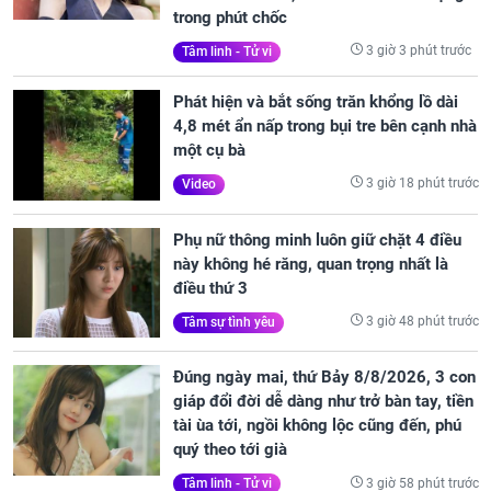
trong phút chốc
3 giờ 3 phút trước
Tâm linh - Tử vi
Phát hiện và bắt sống trăn khổng lồ dài
4,8 mét ẩn nấp trong bụi tre bên cạnh nhà
một cụ bà
3 giờ 18 phút trước
Video
Phụ nữ thông minh luôn giữ chặt 4 điều
này không hé răng, quan trọng nhất là
điều thứ 3
3 giờ 48 phút trước
Tâm sự tình yêu
Đúng ngày mai, thứ Bảy 8/8/2026, 3 con
giáp đổi đời dễ dàng như trở bàn tay, tiền
tài ùa tới, ngồi không lộc cũng đến, phú
quý theo tới già
3 giờ 58 phút trước
Tâm linh - Tử vi