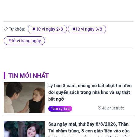
Từ khóa:
tử vi ngày 2/8
tử vi ngày 3/8
tử vi hàng ngày
TIN MỚI NHẤT
Ly hôn 3 năm, chồng cũ bất chợt tìm đến
đòi quyển sách trong nhà kho và sự thật
bất ngờ
48 phút trước
Tâm sự Eva
Sau ngày mai, thứ Bảy 8/8/2026, Thần
Tài nhắm trúng, 3 con giáp 'tiền vào cửa