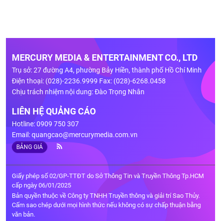
MERCURY MEDIA & ENTERTAINMENT CO., LTD
Trụ sở: 27 đường A4, phường Bảy Hiền, thành phố Hồ Chí Minh
Điện thoại: (028)-2236.9999 Fax: (028)-6268.0458
Chịu trách nhiệm nội dung: Đào Trọng Nhân
LIÊN HỆ QUẢNG CÁO
Hotline: 0909 750 307
Email:
quangcao@mercurymedia.com.vn
BẢNG GIÁ
Giấy phép số 02/GP-TTĐT do Sở Thông Tin và Truyền Thông Tp.HCM
cấp ngày 06/01/2025
Bản quyền thuộc về Công ty TNHH Truyền thông và giải trí Sao Thủy.
Cấm sao chép dưới mọi hình thức nếu không có sự chấp thuận bằng
văn bản.