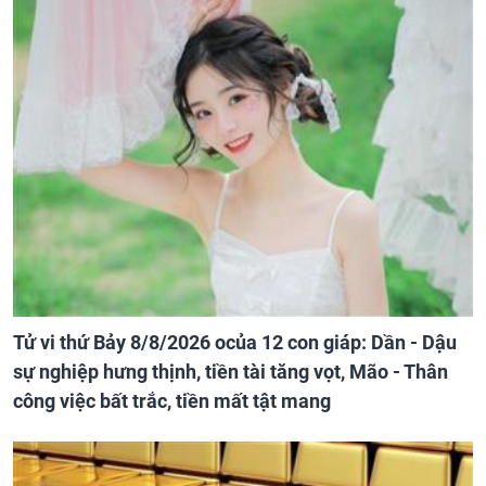
Tử vi thứ Bảy 8/8/2026 ocủa 12 con giáp: Dần - Dậu
sự nghiệp hưng thịnh, tiền tài tăng vọt, Mão - Thân
công việc bất trắc, tiền mất tật mang