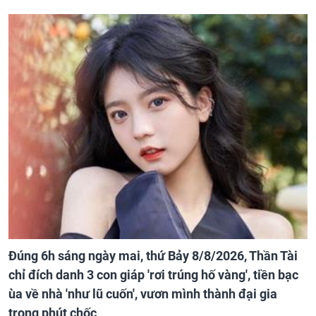
Đúng 6h sáng ngày mai, thứ Bảy 8/8/2026, Thần Tài
chỉ đích danh 3 con giáp 'rơi trúng hố vàng', tiền bạc
ùa về nhà 'như lũ cuốn', vươn mình thành đại gia
trong phút chốc