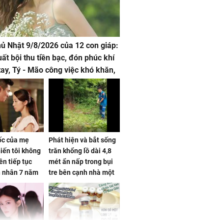
hủ Nhật 9/8/2026 của 12 con giáp:
uất bội thu tiền bạc, đón phúc khí
tay, Tý - Mão công việc khó khăn,
 đội nón ra đi
sốc của mẹ
Phát hiện và bắt sống
iến tôi không
trăn khổng lồ dài 4,8
ên tiếp tục
mét ẩn nấp trong bụi
n nhân 7 năm
tre bên cạnh nhà một
 không
cụ bà