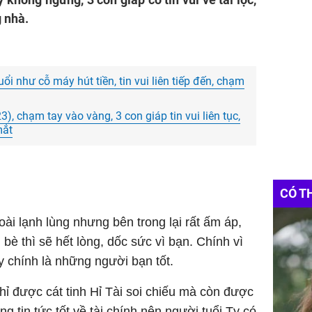
g nhà.
i như cỗ máy hút tiền, tin vui liên tiếp đến, chạm
, chạm tay vào vàng, 3 con giáp tin vui liên tục,
mắt
CÓ T
ài lạnh lùng nhưng bên trong lại rất ấm áp,
n bè thì sẽ hết lòng, dốc sức vì bạn. Chính vì
y chính là những người bạn tốt.
hỉ được cát tinh Hỉ Tài soi chiếu mà còn được
 tin tức tốt về tài chính nên người tuổi Tỵ có