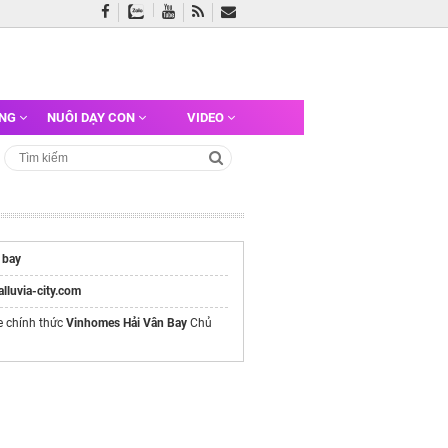
ỠNG
NUÔI DẠY CON
VIDEO
 bay
/alluvia-city.com
e chính thức
Vinhomes Hải Vân Bay
Chủ