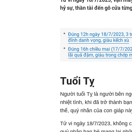
hỷ sự, thần tài đến gõ cửa từn
Đúng 12h ngày 18/7/2023, 3 tuổ
đỉnh danh vọng, giàu kếch xù
Đúng 16h chiều mai (17/7/2023)
lãi quả đậm, giàu trong chớp 
Tuổi Tỵ
Người tuổi Tỵ là người bên ngo
nhiệt tình, khi đã trở thành bạ
thế, quý nhân của con giáp nà
Tử vi ngày 18/7/2023, không c
quý nhân bạn bè mang lại những