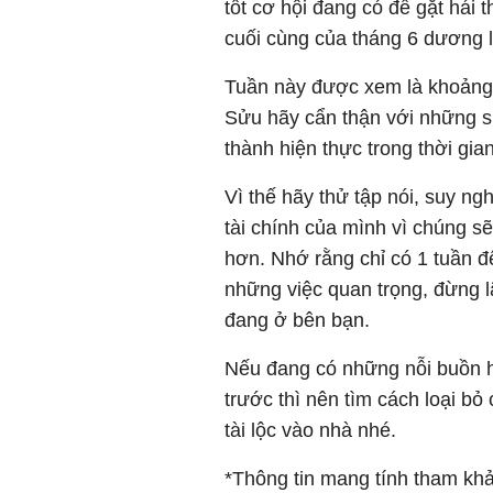
tốt cơ hội đang có để gặt hái
cuối cùng của tháng 6 dương l
Tuần này được xem là khoảng th
Sửu hãy cẩn thận với những su
thành hiện thực trong thời gia
Vì thế hãy thử tập nói, suy ng
tài chính của mình vì chúng s
hơn. Nhớ rằng chỉ có 1 tuần đ
những việc quan trọng, đừng l
đang ở bên bạn.
Nếu đang có những nỗi buồn h
trước thì nên tìm cách loại b
tài lộc vào nhà nhé.
*Thông tin mang tính tham kh