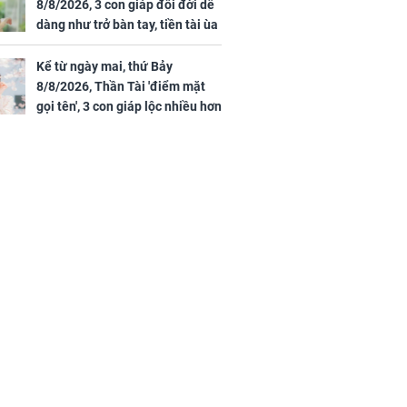
8/8/2026, 3 con giáp đổi đời dễ
dàng như trở bàn tay, tiền tài ùa
tới, ngồi không lộc cũng đến,
phú quý theo tới già
Kể từ ngày mai, thứ Bảy
8/8/2026, Thần Tài 'điểm mặt
gọi tên', 3 con giáp lộc nhiều hơn
sông, tài vận sáng như trăng
Rằm, chính thức hết khổ