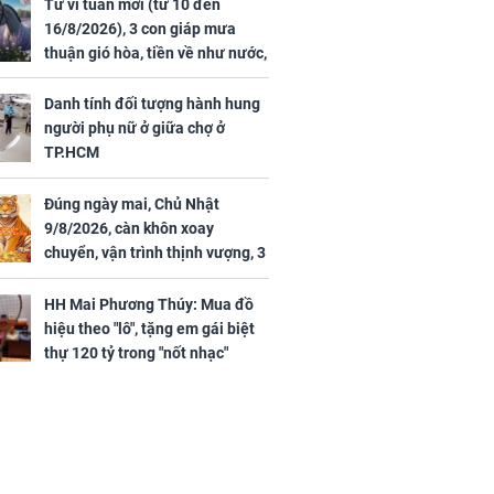
44 triệu
đã vướng tranh luận
Tử vi tuần mới (từ 10 đến
ợng
16/8/2026), 3 con giáp mưa
thuận gió hòa, tiền về như nước,
bạc vàng dư dả, Phú Quý Vinh
Hoa, vận trình khai sáng
Danh tính đối tượng hành hung
người phụ nữ ở giữa chợ ở
TP.HCM
Đúng ngày mai, Chủ Nhật
ngày cuối
9/8/2026, càn khôn xoay
âm lịch, 3 con
chuyển, vận trình thịnh vượng, 3
ng phát Tài
con giáp nhận phúc khí nhà trời,
 Quý trăm bề,
tình tiền đỏ như son, vận may
h Phượng
HH Mai Phương Thúy: Mua đồ
hanh thông
m trọn cơ
hiệu theo "lô", tặng em gái biệt
sộ
thự 120 tỷ trong "nốt nhạc"