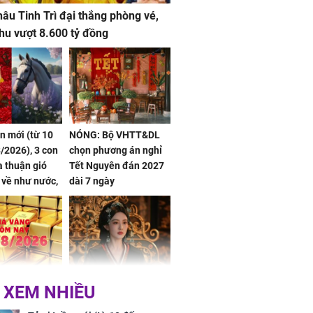
âu Tinh Trì đại thắng phòng vé,
hu vượt 8.600 tỷ đồng
ần mới (từ 10
NÓNG: Bộ VHTT&DL
/2026), 3 con
chọn phương án nghỉ
 thuận gió
Tết Nguyên đán 2027
n về như nước,
dài 7 ngày
 dư dả, Phú
 Hoa, vận
ai sáng
 hôm nay,
'Bách Hoa Sát' vừa kết
 XEM NHIỀU
/2026: Tăng
thúc, Mạnh Tử Nghĩa