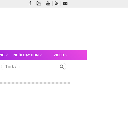
ỠNG
NUÔI DẠY CON
VIDEO