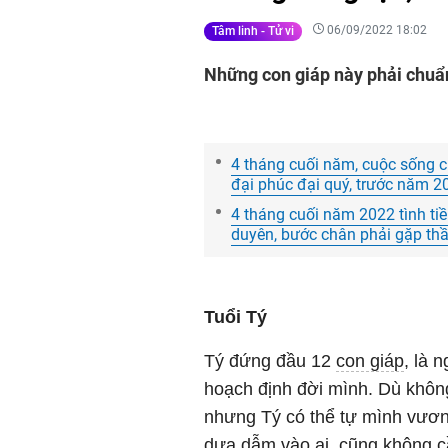
06/09/2022 18:02
Tâm linh - Tử vi
Những con giáp này phải chuẩn 
4 tháng cuối năm, cuộc sống c
đại phúc đại quý, trước năm 2
4 tháng cuối năm 2022 tình tiề
duyên, bước chân phải gặp thầ
Tuổi Tý
Tý đứng đầu 12
con giáp
, là 
hoạch định đời mình. Dù không 
nhưng Tý có thể tự mình vươn 
dựa dẫm vào ai, cũng không c