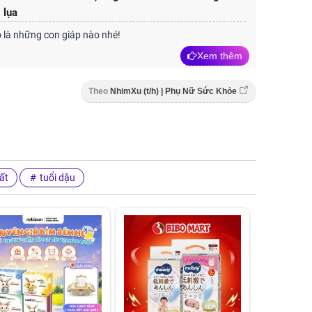
 lụa
 là những con giáp nào nhé!
Xem thêm
Theo
NhimXu (t/h) | Phụ Nữ Sức Khỏe
ất
tuổi dậu