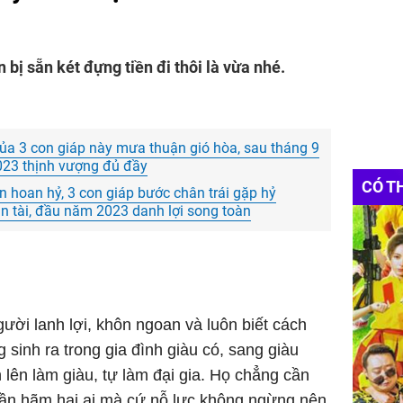
bị sẵn két đựng tiền đi thôi là vừa nhé.
ủa 3 con giáp này mưa thuận gió hòa, sau tháng 9
023 thịnh vượng đủ đầy
CÓ T
n hoan hỷ, 3 con giáp bước chân trái gặp hỷ
n tài, đầu năm 2023 danh lợi song toàn
người lanh lợi, khôn ngoan và luôn biết cách
sinh ra trong gia đình giàu có, sang giàu
lên làm giàu, tự làm đại gia. Họ chẳng cần
ần hãm hại ai mà cứ nỗ lực không ngừng nên