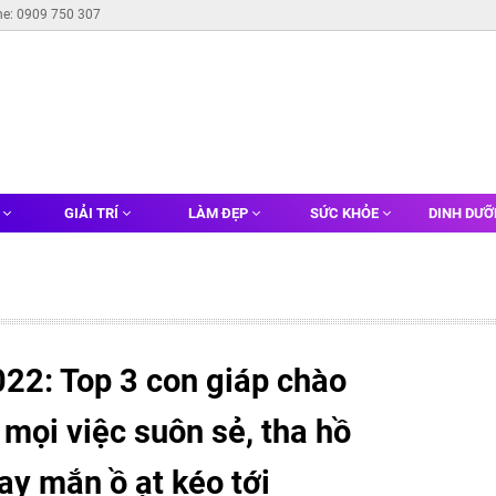
ne: 0909 750 307
G
GIẢI TRÍ
LÀM ĐẸP
SỨC KHỎE
DINH DƯ
022: Top 3 con giáp chào
mọi việc suôn sẻ, tha hồ
y mắn ồ ạt kéo tới