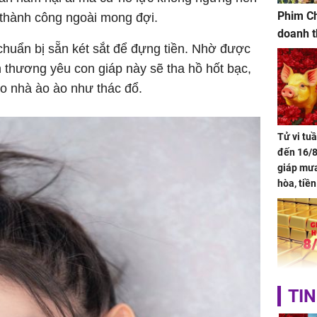
Phim Ch
thành công ngoài mong đợi.
doanh t
chuẩn bị sẵn két sắt để đựng tiền. Nhờ được
n thương yêu con giáp này sẽ tha hồ hốt bạc,
o nhà ào ào như thác đổ.
Tử vi tu
đến 16/8
giáp mưa
hòa, tiề
bạc vàng
Quý Vinh
trình kh
Giá vàng
TIN
ngày 8/8