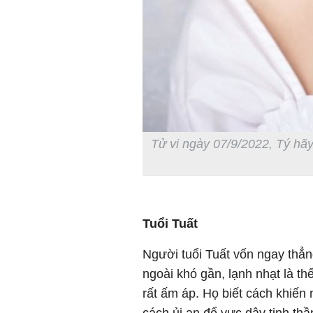
Tử vi ngày 07/9/2022, Tý hãy
Tuổi Tuất
Người tuổi Tuất vốn ngay thẳn
ngoài khó gần, lạnh nhạt là th
rất ấm áp. Họ biết cách khiến
cách ủi an để vực dậy tinh th