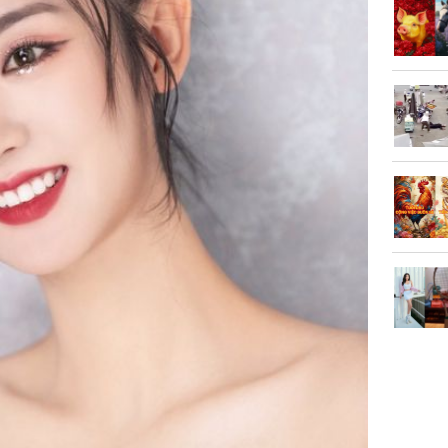
vọt lên 1
đồng/lư
Trong 4 
tháng 6 
giáp vượ
Lộc, Phú
đổi mện
Hoàng, ô
ngơi đồ 