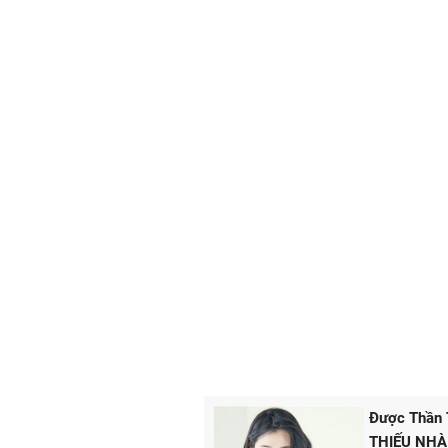
Được Thần
THIẾU NHÀ 