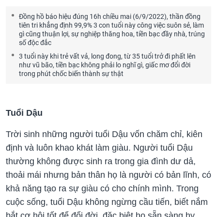
Đồng hồ báo hiệu đúng 16h chiều mai (6/9/2022), thần đồng
tiên tri khẳng định 99,9% 3 con tuổi này công việc suôn sẻ, làm
gì cũng thuận lợi, sự nghiệp thăng hoa, tiền bạc đầy nhà, trúng
số độc đắc
3 tuổi này khi trẻ vất vả, long đong, từ 35 tuổi trở đi phất lên
như vũ bão, tiền bạc không phải lo nghĩ gì, giấc mơ đổi đời
trong phút chốc biến thành sự thật
Tuổi Dậu
Trời sinh những người tuổi Dậu vốn chăm chỉ, kiên
định và luôn khao khát làm giàu. Người tuổi Dậu
thường không được sinh ra trong gia đình dư dả,
thoải mái nhưng bản thân họ là người có bản lĩnh, có
khả năng tạo ra sự giàu có cho chính mình. Trong
cuộc sống, tuổi Dậu không ngừng cầu tiến, biết nắm
bắt cơ hội tốt để đổi đời, đặc biệt họ sẵn sàng hy