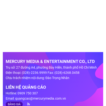
MERCURY MEDIA & ENTERTAINMENT CO., LTD
Trụ sở: 27 đường A4, phường Bảy Hiền, thành phố Hồ Chí Minh
Điện thoại: (028)-2236.9999 Fax: (028)-6268.0458
Chịu trách nhiệm nội dung: Đào Trọng Nhân
LIÊN HỆ QUẢNG CÁO
Hotline: 0909 750 307
Email:
quangcao@mercurymedia.com.vn
BẢNG GIÁ