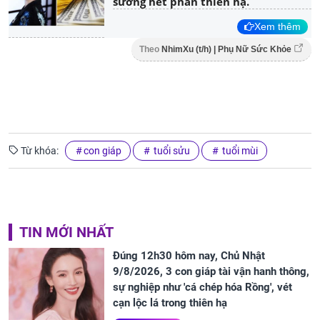
sướng hết phần thiên hạ.
Xem thêm
Theo
NhimXu (t/h) | Phụ Nữ Sức Khỏe
Từ khóa:
con giáp
tuổi sửu
tuổi mùi
TIN MỚI NHẤT
Đúng 12h30 hôm nay, Chủ Nhật
9/8/2026, 3 con giáp tài vận hanh thông,
sự nghiệp như 'cá chép hóa Rồng', vét
cạn lộc lá trong thiên hạ