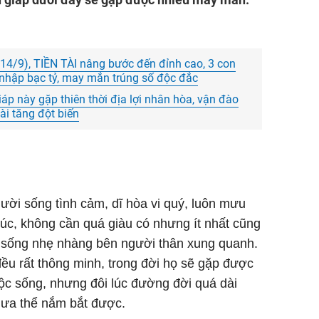
- 14/9), TIỀN TÀI nâng bước đến đỉnh cao, 3 con
u nhập bạc tỷ, may mắn trúng số độc đắc
áp này gặp thiên thời địa lợi nhân hòa, vận đào
ài tăng đột biến
gười sống tình cảm, dĩ hòa vi quý, luôn mưu
úc, không cần quá giàu có nhưng ít nhất cũng
 sống nhẹ nhàng bên người thân xung quanh.
ều rất thông minh, trong đời họ sẽ gặp được
uộc sống, nhưng đôi lúc đường đời quá dài
hưa thể nắm bắt được.