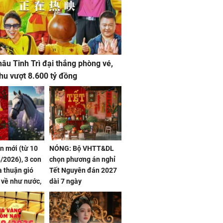
âu Tinh Trì đại thắng phòng vé,
hu vượt 8.600 tỷ đồng
ần mới (từ 10
NÓNG: Bộ VHTT&DL
/2026), 3 con
chọn phương án nghỉ
 thuận gió
Tết Nguyên đán 2027
n về như nước,
dài 7 ngày
 dư dả, Phú
 Hoa, vận
ai sáng