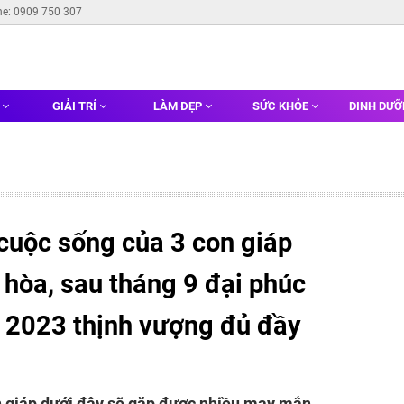
ne: 0909 750 307
G
GIẢI TRÍ
LÀM ĐẸP
SỨC KHỎE
DINH DƯ
cuộc sống của 3 con giáp
 hòa, sau tháng 9 đại phúc
m 2023 thịnh vượng đủ đầy
on giáp dưới đây sẽ gặp được nhiều may mắn.