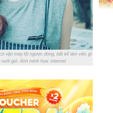
Giá vàng
ngày 8/8
vọt lên 1
đồng/lư
có vận may lội ngược dòng, bất kể làm việc gì
xuôi gió. Ảnh minh họa: Internet
Trong 4 
tháng 6 
giáp vượ
Lộc, Phú
đổi mện
Hoàng, ô
ngơi đồ 