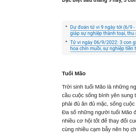
Dự đoán tử vi 9 ngày tới (6/9 
giáp sự nghiệp thành toại, th
Tử vi ngày 06/9/2022: 3 con gi
hoa chín muồi, sự nghiệp tiền t
Tuổi Mão
Trời sinh tuổi Mão là những n
cầu cuộc sống bình yên sung t
phải đủ ăn đủ mặc, sống cuộc
Đa số những người tuổi Mão đ
nhiều cơ hội tốt để thay đổi c
cùng nhiều cạm bẫy nên họ c