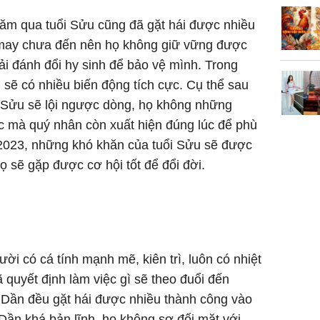
 năm qua tuổi Sửu cũng đã gặt hái được nhiều
 may chưa đến nên họ không giữ vững được
ải đánh đổi hy sinh để bảo vệ mình. Trong
sẽ có nhiều biến động tích cực. Cụ thể sau
i Sửu sẽ lội ngược dòng, họ không những
c mà quý nhân còn xuất hiện đúng lúc để phù
2023, những khó khăn của tuổi Sửu sẽ được
ọ sẽ gặp được cơ hội tốt để đổi đời.
ười có cá tính mạnh mẽ, kiên trì, luôn có nhiệt
ã quyết định làm việc gì sẽ theo đuổi đến
 Dần đều gặt hái được nhiều thành công vào
 Dần khá bản lĩnh, họ không sợ đối mặt với