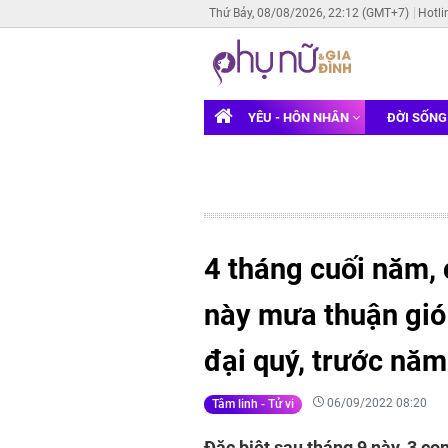
Thứ Bảy, 08/08/2026, 22:12 (GMT+7)
Hotli
YÊU - HÔN NHÂN
ĐỜI SỐN
4 tháng cuối năm, 
này mưa thuận gió
đại quý, trước nă
06/09/2022 08:20
Tâm linh - Tử vi
Đặc biệt sau tháng 9 này, 3 c