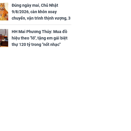
Đúng ngày mai, Chủ Nhật
9/8/2026, càn khôn xoay
chuyển, vận trình thịnh vượng, 3
con giáp nhận phúc khí nhà trời,
tình tiền đỏ như son, vận may
HH Mai Phương Thúy: Mua đồ
hanh thông
hiệu theo "lô", tặng em gái biệt
thự 120 tỷ trong "nốt nhạc"