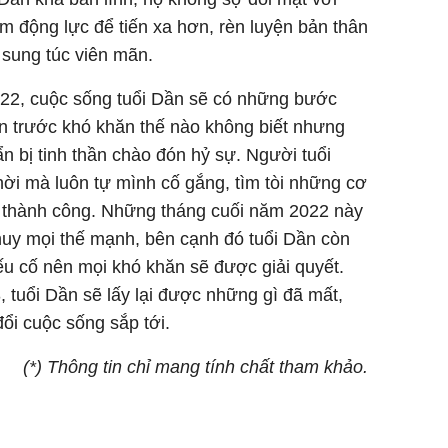
àm động lực để tiến xa hơn, rèn luyện bản thân
 sung túc viên mãn.
2022, cuộc sống tuổi Dần sẽ có những bước
an trước khó khăn thế nào không biết nhưng
n bị tinh thần chào đón hỷ sự. Người tuổi
ời mà luôn tự mình cố gắng, tìm tòi những cơ
u thành công. Những tháng cuối năm 2022 này
t huy mọi thế mạnh, bên cạnh đó tuổi Dần còn
ếu cố nên mọi khó khăn sẽ được giải quyết.
tuổi Dần sẽ lấy lại được những gì đã mất,
đổi cuộc sống sắp tới.
(*) Thông tin chỉ mang tính chất tham khảo.