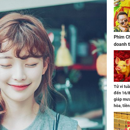
Phim Ch
doanh t
Tử vi tu
đến 16/8
giáp mưa
hòa, tiề
bạc vàng
Quý Vinh
trình kh