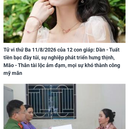
Tử vi thứ Ba 11/8/2026 của 12 con giáp: Dần - Tuất
tiền bạc đầy túi, sự nghiệp phát triển hưng thịnh,
Mão - Thân tài lộc ảm đạm, mọi sự khó thành công
mỹ mãn