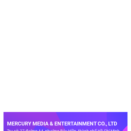
MERCURY MEDIA & ENTERTAINMENT CO., LTD
Trụ sở: 27 đường A4, phường Bảy Hiền, thành phố Hồ Chí Minh