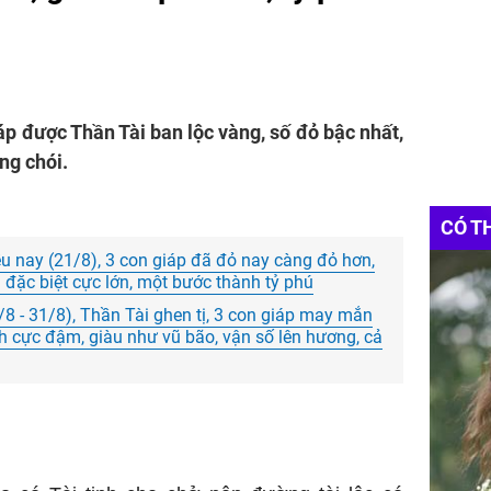
iáp được Thần Tài ban lộc vàng, số đỏ bậc nhất,
áng chói.
CÓ T
u nay (21/8), 3 con giáp đã đỏ nay càng đỏ hơn,
i đặc biệt cực lớn, một bước thành tỷ phú
/8 - 31/8), Thần Tài ghen tị, 3 con giáp may mắn
 cực đậm, giàu như vũ bão, vận số lên hương, cả