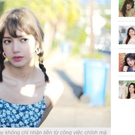
phá khỏi
Thường x
nấm sợi d
sẽ nhận 
bất ngờ!
ày không chỉ nhận tiền từ công việc chính mà