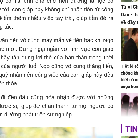
gọ có Tài tinh che chở nên đường tài lộc có
Tử vi C
 tới, con giáp này không chỉ nhận tiền từ công
Dần - T
iếm thêm nhiều việc tay trái, giúp tiền đẻ ra
về đầy 
g túc.
tiền bạc
vận nên vô cùng may mắn về tiền bạc khi Ngọ
vực mới. Đừng ngại ngần với lĩnh vực con giáp
 hãy tận dụng lợi thế của bản thân trong thời
p của người tuổi Ngọ cũng vô cùng thăng tiến,
Tiết lộ 
chồng kh
 quý nhân nên công việc của con giáp này đều
biết có n
ổn thỏa.
cuộc hô
nữa hay
, đi đến đâu cũng hòa nhập được với những
ược sự giúp đỡ chân thành từ mọi người, có
n đường phát triển sự nghiệp.
TIN
Triệu Lộ