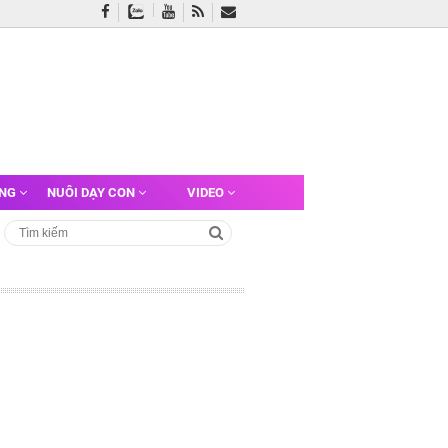
ỠNG
NUÔI DẠY CON
VIDEO