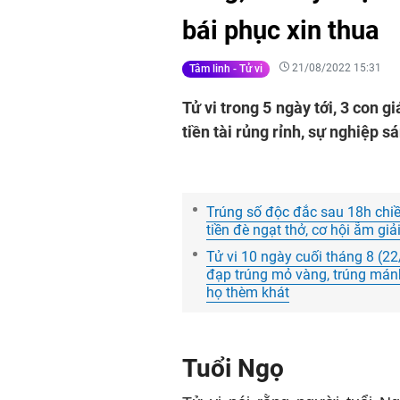
bái phục xin thua
21/08/2022 15:31
Tâm linh - Tử vi
Tử vi trong 5 ngày tới, 3 con g
tiền tài rủng rỉnh, sự nghiệp s
Trúng số độc đắc sau 18h chiề
tiền đè ngạt thở, cơ hội ẵm giả
Tử vi 10 ngày cuối tháng 8 (22
đạp trúng mỏ vàng, trúng mánh
họ thèm khát
Tuổi Ngọ