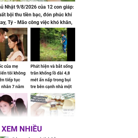
hủ Nhật 9/8/2026 của 12 con giáp:
uất bội thu tiền bạc, đón phúc khí
tay, Tý - Mão công việc khó khăn,
 đội nón ra đi
sốc của mẹ
Phát hiện và bắt sống
iến tôi không
trăn khổng lồ dài 4,8
ên tiếp tục
mét ẩn nấp trong bụi
n nhân 7 năm
tre bên cạnh nhà một
 không
cụ bà
 XEM NHIỀU
 Tư muốn bứt
NÓNG: Bộ Y tế chưa