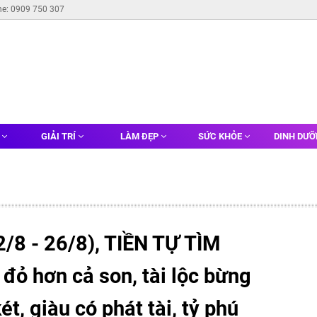
ne: 0909 750 307
G
GIẢI TRÍ
LÀM ĐẸP
SỨC KHỎE
DINH DƯ
22/8 - 26/8), TIỀN TỰ TÌM
 đỏ hơn cả son, tài lộc bừng
ét, giàu có phát tài, tỷ phú