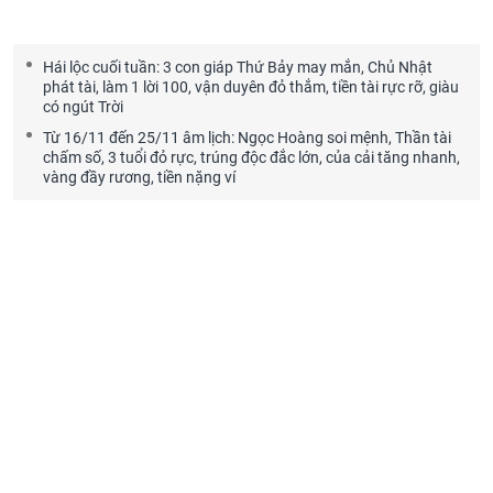
Hái lộc cuối tuần: 3 con giáp Thứ Bảy may mắn, Chủ Nhật
phát tài, làm 1 lời 100, vận duyên đỏ thắm, tiền tài rực rỡ, giàu
có ngút Trời
Từ 16/11 đến 25/11 âm lịch: Ngọc Hoàng soi mệnh, Thần tài
chấm số, 3 tuổi đỏ rực, trúng độc đắc lớn, của cải tăng nhanh,
vàng đầy rương, tiền nặng ví