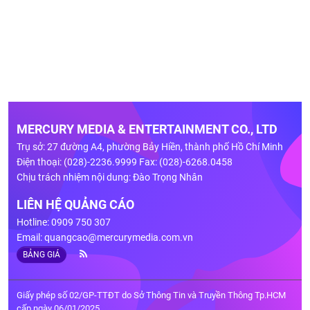
MERCURY MEDIA & ENTERTAINMENT CO., LTD
Trụ sở: 27 đường A4, phường Bảy Hiền, thành phố Hồ Chí Minh
Điện thoại: (028)-2236.9999 Fax: (028)-6268.0458
Chịu trách nhiệm nội dung: Đào Trọng Nhân
LIÊN HỆ QUẢNG CÁO
Hotline: 0909 750 307
Email:
quangcao@mercurymedia.com.vn
BẢNG GIÁ
Giấy phép số 02/GP-TTĐT do Sở Thông Tin và Truyền Thông Tp.HCM
cấp ngày 06/01/2025