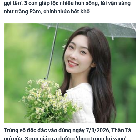
gọi tên', 3 con giáp lộc nhiều hơn sông, tài vận sáng
như trăng Rằm, chính thức hết khổ
Trúng số độc đắc vào đúng ngày 7/8/2026, Thần Tài
mở cửa, 3 con giáp ra đường 'đụng trúng hố vàng',