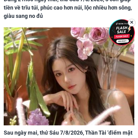
tiền về trĩu túi, phúc cao hơn núi, lộc nhiều hơn sông,
giàu sang no đủ
✕
Sau ngày mai, thứ Sáu 7/8/2026, Thần Tài 'điểm mặt