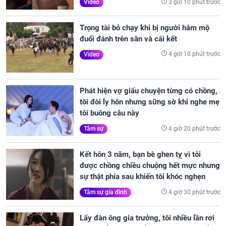
3 giờ 10 phút trước
Video
Trọng tài bỏ chạy khi bị người hâm mộ
đuổi đánh trên sân và cái kết
4 giờ 10 phút trước
Video
Phát hiện vợ giấu chuyện từng có chồng,
tôi đòi ly hôn nhưng sững sờ khi nghe mẹ
tôi buông câu này
4 giờ 20 phút trước
Tâm sự
Kết hôn 3 năm, bạn bè ghen tỵ vì tôi
được chồng chiều chuộng hết mực nhưng
sự thật phía sau khiến tôi khóc nghẹn
4 giờ 30 phút trước
Tâm sự gia đình
Lấy đàn ông gia trưởng, tôi nhiều lần rơi