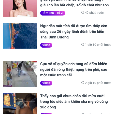
giàu có lên bất chấp, số đỏ chót như son
40 phút trước
Tâm linh - Tử vi
Ngư dân mất tích đã được tìm thấy còn
sống sau 26 ngày lênh đênh trên biển
Thái Bình Dương
1 giờ 10 phút trước
Video
Cựu võ sĩ quyền anh tung cú đấm khiến
người đàn ông thiệt mạng trên phố, sau
một cuộc tranh cãi
2 giờ 10 phút trước
Video
Thấy con gái chưa chào đời mỉm cười
trong lúc siêu âm khiến cha mẹ vô cùng
xúc động