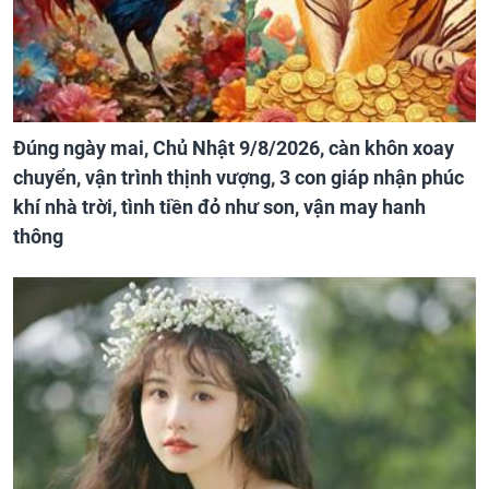
Đúng ngày mai, Chủ Nhật 9/8/2026, càn khôn xoay
chuyển, vận trình thịnh vượng, 3 con giáp nhận phúc
khí nhà trời, tình tiền đỏ như son, vận may hanh
thông