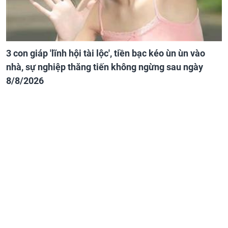
3 con giáp 'lĩnh hội tài lộc', tiền bạc kéo ùn ùn vào
nhà, sự nghiệp thăng tiến không ngừng sau ngày
8/8/2026