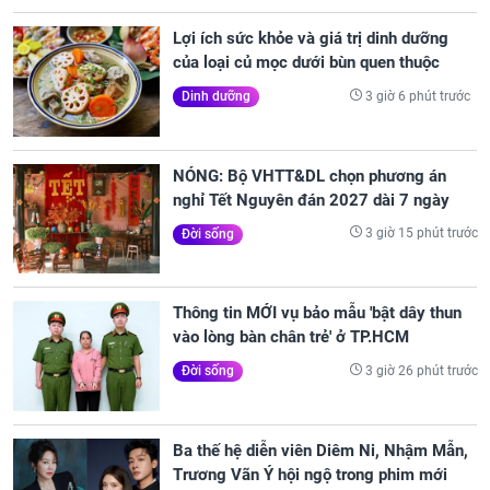
Lợi ích sức khỏe và giá trị dinh dưỡng
của loại củ mọc dưới bùn quen thuộc
3 giờ 6 phút trước
Dinh dưỡng
NÓNG: Bộ VHTT&DL chọn phương án
nghỉ Tết Nguyên đán 2027 dài 7 ngày
3 giờ 15 phút trước
Đời sống
Thông tin MỚI vụ bảo mẫu 'bật dây thun
vào lòng bàn chân trẻ' ở TP.HCM
3 giờ 26 phút trước
Đời sống
Ba thế hệ diễn viên Diêm Ni, Nhậm Mẫn,
Trương Vãn Ý hội ngộ trong phim mới