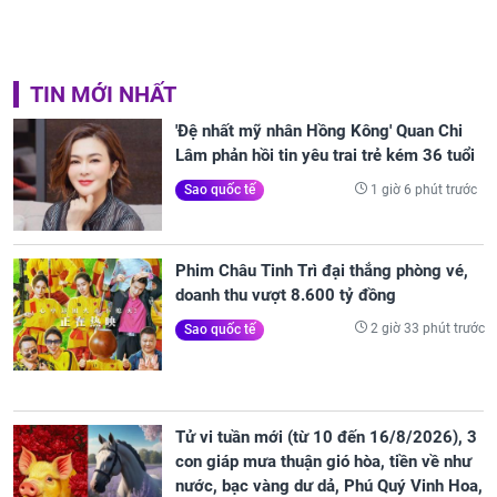
TIN MỚI NHẤT
'Đệ nhất mỹ nhân Hồng Kông' Quan Chi
Lâm phản hồi tin yêu trai trẻ kém 36 tuổi
1 giờ 6 phút trước
Sao quốc tế
Phim Châu Tinh Trì đại thắng phòng vé,
doanh thu vượt 8.600 tỷ đồng
2 giờ 33 phút trước
Sao quốc tế
Tử vi tuần mới (từ 10 đến 16/8/2026), 3
con giáp mưa thuận gió hòa, tiền về như
nước, bạc vàng dư dả, Phú Quý Vinh Hoa,