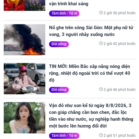
vận trình khai sáng
2 giờ 36 phút trước
Tâm linh - Tử vi
Nổ ghe trên sông Sài Gòn: Một phụ nữ tử
vong, 3 người nhảy xuống nước
2 giờ 42 phút trước
Đời sống
TIN MỚI: Miền Bắc sắp nắng nóng diện
rộng, nhiệt độ ngoài trời có thể vượt 40
độ
2 giờ 46 phút trước
Đời sống
Vận đỏ như son kể từ ngày 8/8/2026, 3
con giáp chẳng cần bon chen, đắc lộc
tiền vào như nước, sự nghiệp hanh thông
một bước lên hương đổi đời
2 giờ 51 phút trước
Tâm linh - Tử vi