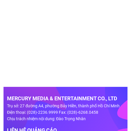
MERCURY MEDIA & ENTERTAINMENT CO., LTD
Trụ sở: 27 đường A4, phường Bảy Hiền, thành phố Hồ Chí Minh
Điện thoại: (028)-2236.9999 Fax: (028)-6268.0458
Chịu trách nhiệm nội dung: Đào Trọng Nhân
LIÊN HỆ QUẢNG CÁO