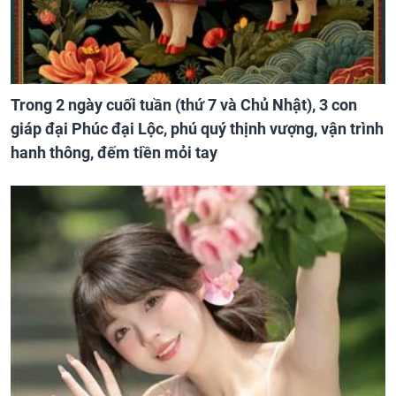
Trong 2 ngày cuối tuần (thứ 7 và Chủ Nhật), 3 con
giáp đại Phúc đại Lộc, phú quý thịnh vượng, vận trình
hanh thông, đếm tiền mỏi tay