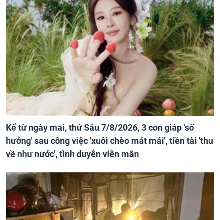
Kể từ ngày mai, thứ Sáu 7/8/2026, 3 con giáp 'số
hưởng' sau công việc 'xuôi chèo mát mái', tiền tài 'thu
về như nước', tình duyên viên mãn