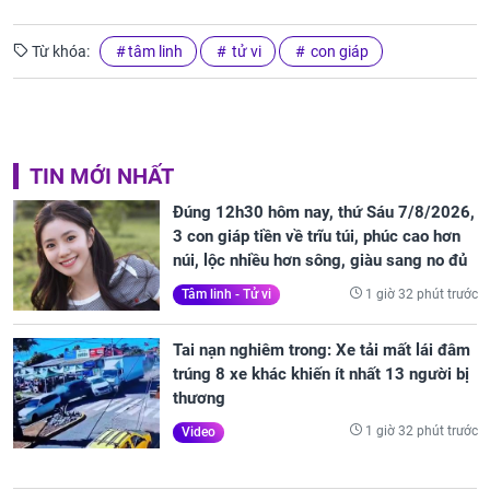
Từ khóa:
tâm linh
tử vi
con giáp
TIN MỚI NHẤT
Đúng 12h30 hôm nay, thứ Sáu 7/8/2026,
3 con giáp tiền về trĩu túi, phúc cao hơn
núi, lộc nhiều hơn sông, giàu sang no đủ
1 giờ 32 phút trước
Tâm linh - Tử vi
Tai nạn nghiêm trong: Xe tải mất lái đâm
trúng 8 xe khác khiến ít nhất 13 người bị
thương
1 giờ 32 phút trước
Video