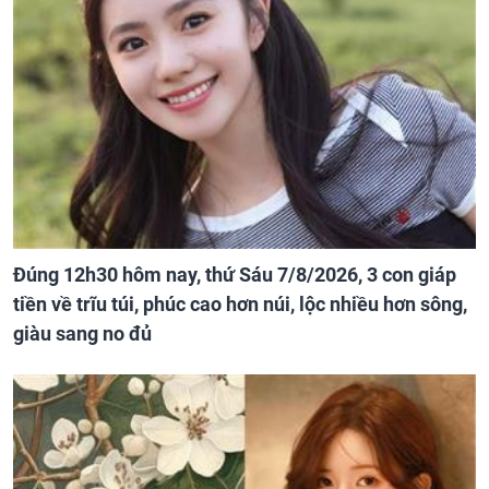
Đúng 12h30 hôm nay, thứ Sáu 7/8/2026, 3 con giáp
tiền về trĩu túi, phúc cao hơn núi, lộc nhiều hơn sông,
giàu sang no đủ