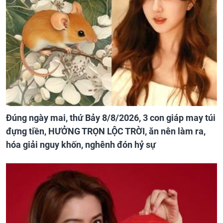
Đúng ngày mai, thứ Bảy 8/8/2026, 3 con giáp may túi
đựng tiền, HƯỞNG TRỌN LỘC TRỜI, ăn nên làm ra,
hóa giải nguy khốn, nghênh đón hỷ sự