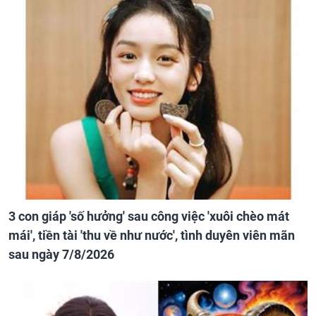
3 con giáp 'số hưởng' sau công việc 'xuôi chèo mát
mái', tiền tài 'thu về như nước', tình duyên viên mãn
sau ngày 7/8/2026