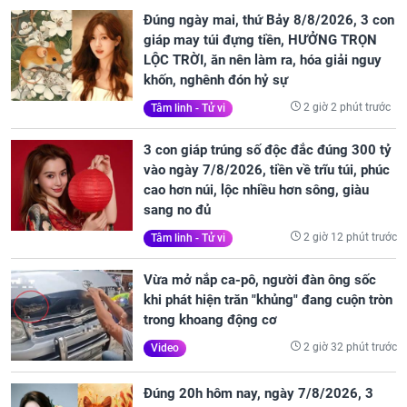
Đúng ngày mai, thứ Bảy 8/8/2026, 3 con
giáp may túi đựng tiền, HƯỞNG TRỌN
LỘC TRỜI, ăn nên làm ra, hóa giải nguy
khốn, nghênh đón hỷ sự
2 giờ 2 phút trước
Tâm linh - Tử vi
3 con giáp trúng số độc đắc đúng 300 tỷ
vào ngày 7/8/2026, tiền về trĩu túi, phúc
cao hơn núi, lộc nhiều hơn sông, giàu
sang no đủ
2 giờ 12 phút trước
Tâm linh - Tử vi
Vừa mở nắp ca-pô, người đàn ông sốc
khi phát hiện trăn "khủng" đang cuộn tròn
trong khoang động cơ
2 giờ 32 phút trước
Video
Đúng 20h hôm nay, ngày 7/8/2026, 3