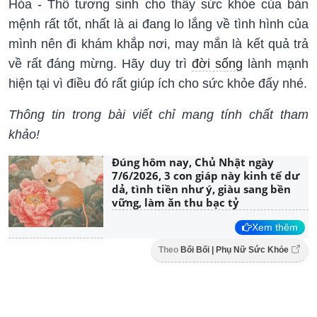
Hỏa - Thổ tương sinh cho thấy sức khỏe của bản
mệnh rất tốt, nhất là ai đang lo lắng về tình hình của
mình nên đi khám khắp nơi, may mắn là kết quả trả
về rất đáng mừng. Hãy duy trì
đời sống
lành mạnh
hiện tại vì điều đó rất giúp ích cho sức khỏe đấy nhé.
Thông tin trong bài viết chỉ mang tính chất tham
khảo!
Đúng hôm nay, Chủ Nhật ngày
7/6/2026, 3 con giáp này kinh tế dư
dả, tình tiền như ý, giàu sang bền
vững, làm ăn thu bạc tỷ
Xem thêm
Theo
Bối Bối | Phụ Nữ Sức Khỏe