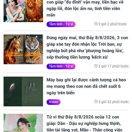
con giáp "đu đỉnh" vận may, tiền bạc về
ngập lối, đón lộc ấm no, tình tiền viên
mãn
3 giờ 2 phút trước
Tâm linh - Tử vi
Đúng ngày mai, thứ Bảy 8/8/2026, 3 con
giáp xòe tay đón nhận lộc Trời ban, sự
nghiệp bứt phá như 'phượng hoàng lửa',
sếp thưởng tiền lương 'kếch xù'
3 giờ 17 phút trước
Tâm linh - Tử vi
Máy bay ghi lại được cảnh tượng cá heo
mẹ mang theo con non đã chết suốt 6
ngày trên biển
3 giờ 32 phút trước
Video
Tử vi thứ Bảy 8/8/2026 ocủa 12 con
giáp: Dần - Dậu sự nghiệp hưng thịnh,
tiền tài tăng vọt, Mão - Thân công việc