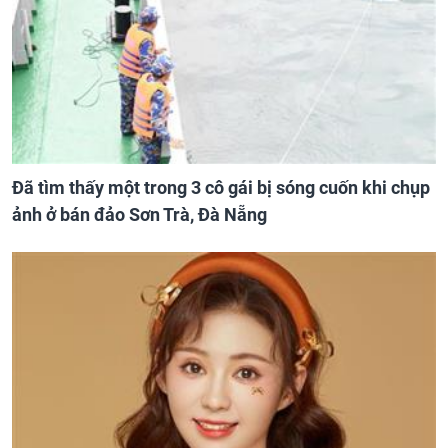
Đã tìm thấy một trong 3 cô gái bị sóng cuốn khi chụp
ảnh ở bán đảo Sơn Trà, Đà Nẵng