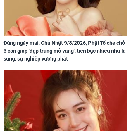
Đúng ngày mai, Chủ Nhật 9/8/2026, Phật Tổ che chở
3 con giáp 'đạp trúng mỏ vàng', tiền bạc nhiều như lá
sung, sự nghiệp vượng phát