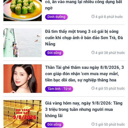
có, ăn vào mang lại nhiều công dụng bất
ngờ
4 giờ 8 phút trước
Dinh dưỡng
Đã tìm thấy một trong 3 cô gái bị sóng
cuốn khi chụp ảnh ở bán đảo Sơn Trà, Đà
Nẵng
4 giờ 38 phút trước
Đời sống
Thần Tài ghé thăm sau ngày 8/8/2026, 3
con giáp đón nhận 'cơn mưa may mắn',
tiền bạc dồi dào, sự nghiệp thăng hoa
4 giờ 55 phút trước
Tâm linh - Tử vi
Giá vàng hôm nay, ngày 9/8/2026: Tăng
3 triệu trong tuần nhưng người mua
không lãi
5 giờ 50 phút trước
Đời sống