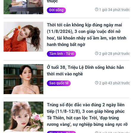
thuộc
1 giờ 34 phút trước
Đời sống
Thời tới cản không kịp đúng ngày mai
(11/8/2026), 3 con giáp 'cuộc đời nở
hoa', tài khoản nhảy số ầm ầm, vận trình
hanh thông bất ngờ
2 giờ 28 phút trước
Tâm linh - Tử vi
Ở tuổi 38, Triệu Lệ Dĩnh sống khác hẳn
thời mới vào nghề
2 giờ 43 phút trước
Sao quốc tế
Trúng số độc đắc vào đúng 2 ngày liên
tiếp (11/8-12/8), 3 con giáp hồng phúc
Tề Thiên, hút cạn lộc Trời, 'đạp trúng
rương vàng', sự nghiệp bừng sáng rực rỡ