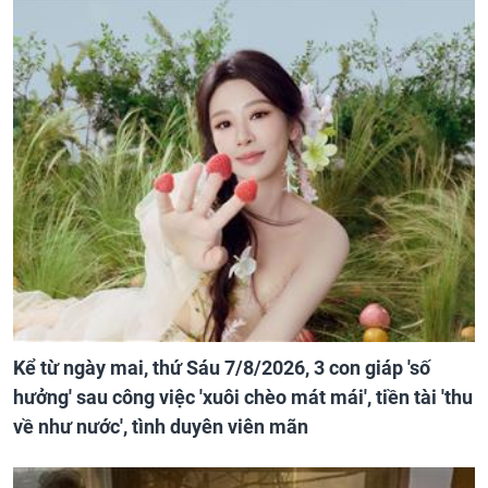
Kể từ ngày mai, thứ Sáu 7/8/2026, 3 con giáp 'số
hưởng' sau công việc 'xuôi chèo mát mái', tiền tài 'thu
về như nước', tình duyên viên mãn