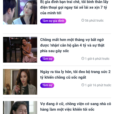
Bị gia đình bạn trai chê, tôi bình thản lấy
điện thoại gọi ngay tài xế lái xe xịn 7 tỷ
của mình tới
56 phút trước
Tâm sự gia đình
Chồng mất hơn một tháng vợ bất ngờ
được 'nhận' căn hộ gần 4 tỷ và sự thật
phía sau gây sốc
1 giờ 6 phút trước
Tâm sự
Ngày ra tòa ly hôn, tôi đeo bộ trang sức 2
tỷ khiến chồng cũ sốc ngất
1 giờ 16 phút trước
Tâm sự
Vợ đang ở cữ, chồng viện cớ sang nhà cô
hàng làm một việc khiến tôi sốc