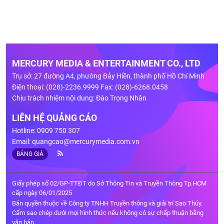
MERCURY MEDIA & ENTERTAINMENT CO., LTD
Trụ sở: 27 đường A4, phường Bảy Hiền, thành phố Hồ Chí Minh
Điện thoại: (028)-2236.9999 Fax: (028)-6268.0458
Chịu trách nhiệm nội dung: Đào Trọng Nhân
LIÊN HỆ QUẢNG CÁO
Hotline: 0909 750 307
Email:
quangcao@mercurymedia.com.vn
BẢNG GIÁ
Giấy phép số 02/GP-TTĐT do Sở Thông Tin và Truyền Thông Tp.HCM
cấp ngày 06/01/2025
Bản quyền thuộc về Công ty TNHH Truyền thông và giải trí Sao Thủy.
Cấm sao chép dưới mọi hình thức nếu không có sự chấp thuận bằng
văn bản.