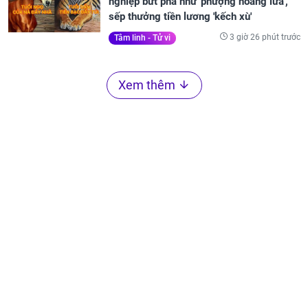
nghiệp bứt phá như 'phượng hoàng lửa',
sếp thưởng tiền lương 'kếch xù'
3 giờ 26 phút trước
Tâm linh - Tử vi
Xem thêm