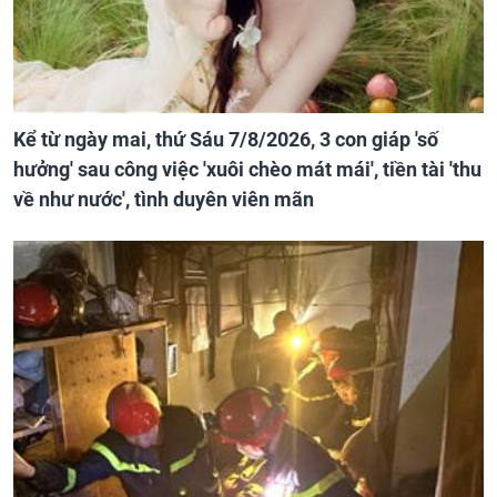
Kể từ ngày mai, thứ Sáu 7/8/2026, 3 con giáp 'số
hưởng' sau công việc 'xuôi chèo mát mái', tiền tài 'thu
về như nước', tình duyên viên mãn