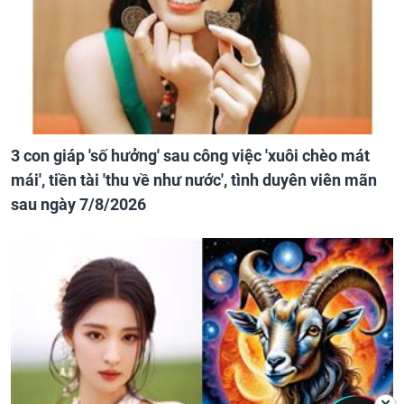
3 con giáp 'số hưởng' sau công việc 'xuôi chèo mát
mái', tiền tài 'thu về như nước', tình duyên viên mãn
sau ngày 7/8/2026