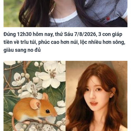
Đúng 12h30 hôm nay, thứ Sáu 7/8/2026, 3 con giáp
tiền về trĩu túi, phúc cao hơn núi, lộc nhiều hơn sông,
giàu sang no đủ