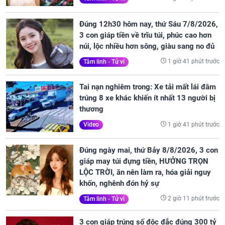
Đúng 12h30 hôm nay, thứ Sáu 7/8/2026,
3 con giáp tiền về trĩu túi, phúc cao hơn
núi, lộc nhiều hơn sông, giàu sang no đủ
1 giờ 41 phút trước
Tâm linh - Tử vi
Tai nạn nghiêm trong: Xe tải mất lái đâm
trúng 8 xe khác khiến ít nhất 13 người bị
thương
1 giờ 41 phút trước
Video
Đúng ngày mai, thứ Bảy 8/8/2026, 3 con
giáp may túi đựng tiền, HƯỞNG TRỌN
LỘC TRỜI, ăn nên làm ra, hóa giải nguy
khốn, nghênh đón hỷ sự
2 giờ 11 phút trước
Tâm linh - Tử vi
3 con giáp trúng số độc đắc đúng 300 tỷ