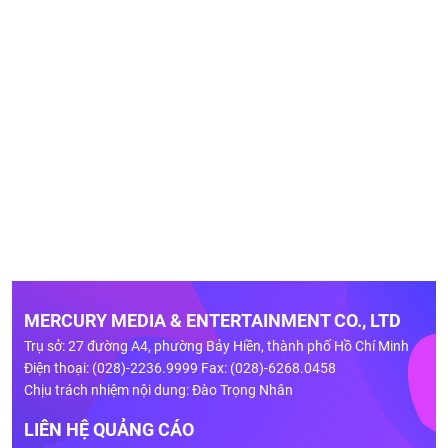
MERCURY MEDIA & ENTERTAINMENT CO., LTD
Trụ sở: 27 đường A4, phường Bảy Hiền, thành phố Hồ Chí Minh
Điện thoại: (028)-2236.9999 Fax: (028)-6268.0458
Chịu trách nhiệm nội dung: Đào Trọng Nhân
LIÊN HỆ QUẢNG CÁO