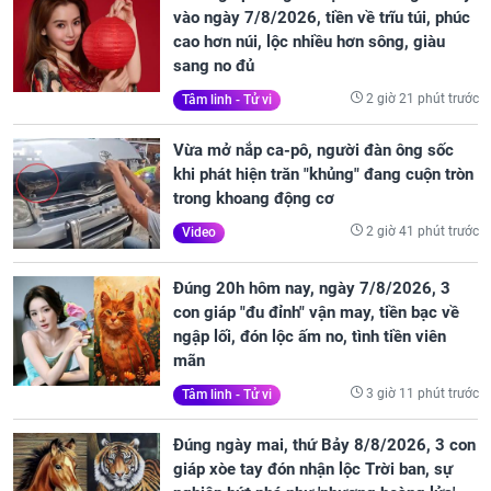
vào ngày 7/8/2026, tiền về trĩu túi, phúc
cao hơn núi, lộc nhiều hơn sông, giàu
sang no đủ
2 giờ 21 phút trước
Tâm linh - Tử vi
Vừa mở nắp ca-pô, người đàn ông sốc
khi phát hiện trăn "khủng" đang cuộn tròn
trong khoang động cơ
2 giờ 41 phút trước
Video
Đúng 20h hôm nay, ngày 7/8/2026, 3
con giáp "đu đỉnh" vận may, tiền bạc về
ngập lối, đón lộc ấm no, tình tiền viên
mãn
3 giờ 11 phút trước
Tâm linh - Tử vi
Đúng ngày mai, thứ Bảy 8/8/2026, 3 con
giáp xòe tay đón nhận lộc Trời ban, sự