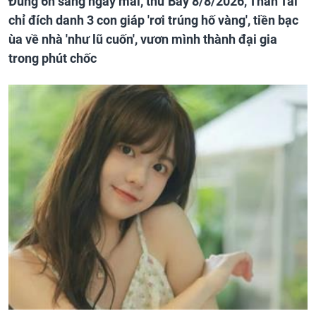
Đúng 6h sáng ngày mai, thứ Bảy 8/8/2026, Thần Tài
chỉ đích danh 3 con giáp 'rơi trúng hố vàng', tiền bạc
ùa về nhà 'như lũ cuốn', vươn mình thành đại gia
trong phút chốc