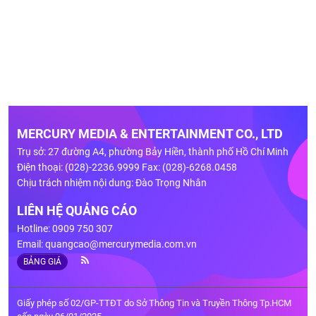
MERCURY MEDIA & ENTERTAINMENT CO., LTD
Trụ sở: 27 đường A4, phường Bảy Hiền, thành phố Hồ Chí Minh
Điện thoại: (028)-2236.9999 Fax: (028)-6268.0458
Chịu trách nhiệm nội dung: Đào Trọng Nhân
LIÊN HỆ QUẢNG CÁO
Hotline: 0909 750 307
Email:
quangcao@mercurymedia.com.vn
BẢNG GIÁ
Giấy phép số 02/GP-TTĐT do Sở Thông Tin và Truyền Thông Tp.HCM