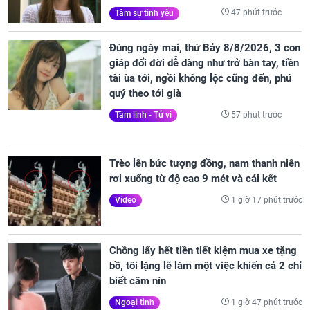
47 phút trước
Tâm sự tình yêu
Đúng ngày mai, thứ Bảy 8/8/2026, 3 con
giáp đổi đời dễ dàng như trở bàn tay, tiền
tài ùa tới, ngồi không lộc cũng đến, phú
quý theo tới già
57 phút trước
Tâm linh - Tử vi
Trèo lên bức tượng đồng, nam thanh niên
rơi xuống từ độ cao 9 mét và cái kết
1 giờ 17 phút trước
Video
Chồng lấy hết tiền tiết kiệm mua xe tặng
bồ, tôi lặng lẽ làm một việc khiến cả 2 chỉ
biết câm nín
1 giờ 47 phút trước
Ngoại tình