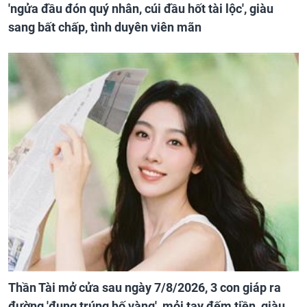
'ngửa đầu đón quý nhân, cúi đầu hốt tài lộc', giàu
sang bất chấp, tình duyên viên mãn
Thần Tài mở cửa sau ngày 7/8/2026, 3 con giáp ra
đường 'đụng trúng hố vàng', mỏi tay đếm tiền, giàu