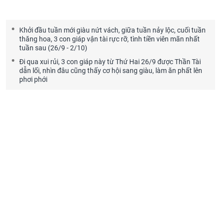
Khởi đầu tuần mới giàu nứt vách, giữa tuần nảy lộc, cuối tuần
thăng hoa, 3 con giáp vận tài rực rỡ, tình tiền viên mãn nhất
tuần sau (26/9 - 2/10)
Đi qua xui rủi, 3 con giáp này từ Thứ Hai 26/9 được Thần Tài
dẫn lối, nhìn đâu cũng thấy cơ hội sang giàu, làm ăn phất lên
phơi phới