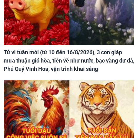
Tử vi tuần mới (từ 10 đến 16/8/2026), 3 con giáp
mưa thuận gió hòa, tiền về như nước, bạc vàng dư dả,
Phú Quý Vinh Hoa, vận trình khai sáng