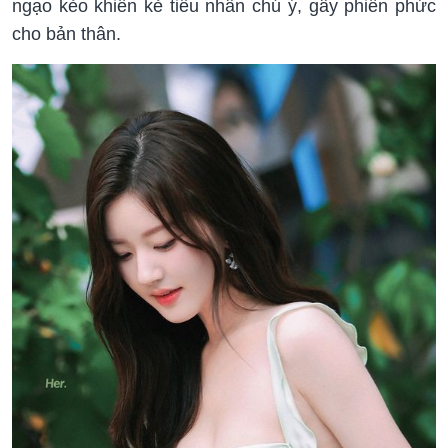
ngạo kẻo khiến kẻ tiểu nhân chú ý, gây phiền phức
cho bản thân.