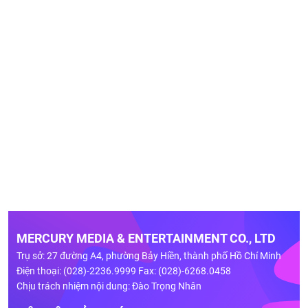
MERCURY MEDIA & ENTERTAINMENT CO., LTD
Trụ sở: 27 đường A4, phường Bảy Hiền, thành phố Hồ Chí Minh
Điện thoại: (028)-2236.9999 Fax: (028)-6268.0458
Chịu trách nhiệm nội dung: Đào Trọng Nhân