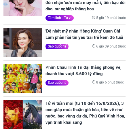
đón nhận 'cơn mưa may mắn', tiền bạc dồi
dào, sự nghiệp thăng hoa
5 giờ 19 phút trước
Tâm linh - Tử vi
'Đệ nhất mỹ nhân Hồng Kông' Quan Chi
Lâm phản hồi tin yêu trai trẻ kém 36 tuổi
6 giờ 39 phút trước
Sao quốc tế
Phim Châu Tinh Trì đại thắng phòng vé,
doanh thu vượt 8.600 tỷ đồng
8 giờ 6 phút trước
Sao quốc tế
Tử vi tuần mới (từ 10 đến 16/8/2026), 3
con giáp mưa thuận gió hòa, tiền về như
nước, bạc vàng dư dả, Phú Quý Vinh Hoa,
vận trình khai sáng