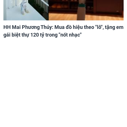
HH Mai Phương Thúy: Mua đồ hiệu theo "lô", tặng em
gái biệt thự 120 tỷ trong "nốt nhạc"