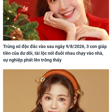
Trúng số độc đắc vào sau ngày 9/8/2026, 3 con giáp
tiền của dư dôi, tài lộc nối đuôi nhau chạy vào nhà,
sự nghiệp phất lên trông thấy