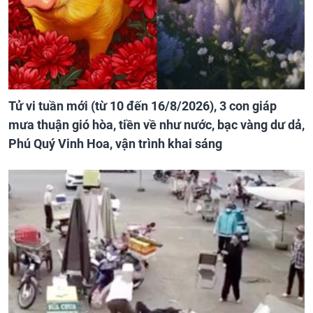
Tử vi tuần mới (từ 10 đến 16/8/2026), 3 con giáp
mưa thuận gió hòa, tiền về như nước, bạc vàng dư dả,
Phú Quý Vinh Hoa, vận trình khai sáng