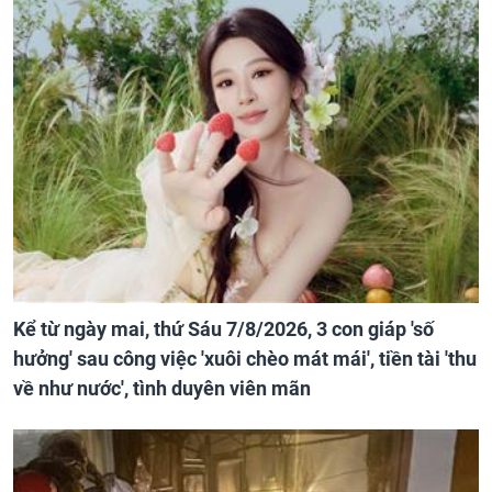
Kể từ ngày mai, thứ Sáu 7/8/2026, 3 con giáp 'số
hưởng' sau công việc 'xuôi chèo mát mái', tiền tài 'thu
về như nước', tình duyên viên mãn