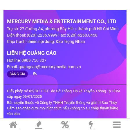
MERCURY MEDIA & ENTERTAINMENT CO., LTD
Trụ sở: 27 đường A4, phường Bảy Hiền, thành phố Hồ Chí Minh
Điện thoại: (028)-2236.9999 Fax: (028)-6268.0458
Chịu trách nhiệm nội dung: Đào Trọng Nhân
LIÊN HỆ QUẢNG CÁO
Hotline: 0909 750 307
Email:
quangcao@mercurymedia.com.vn
BẢNG GIÁ
Giấy phép số 02/GP-TTĐT do Sở Thông Tin và Truyền Thông Tp.HCM
cấp ngày 06/01/2025
Bản quyền thuộc về Công ty TNHH Truyền thông và giải trí Sao Thủy.
Cấm sao chép dưới mọi hình thức nếu không có sự chấp thuận bằng
văn bản.