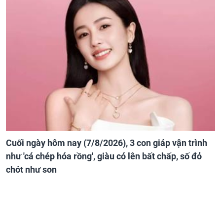
Cuối ngày hôm nay (7/8/2026), 3 con giáp vận trình
như 'cá chép hóa rồng', giàu có lên bất chấp, số đỏ
chót như son