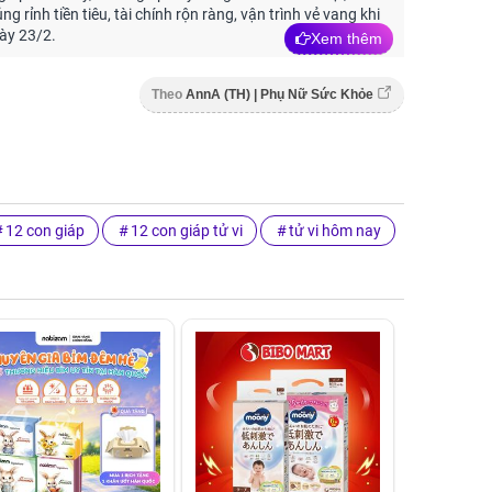
rủng rỉnh tiền tiêu, tài chính rộn ràng, vận trình vẻ vang khi
ày 23/2.
Xem thêm
Theo
AnnA (TH) | Phụ Nữ Sức Khỏe
12 con giáp
12 con giáp tử vi
tử vi hôm nay