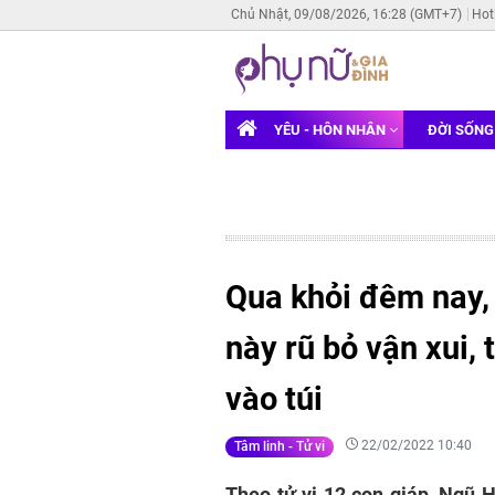
Chủ Nhật, 09/08/2026, 16:28 (GMT+7)
Hot
YÊU - HÔN NHÂN
ĐỜI SỐN
Qua khỏi đêm nay, 
này rũ bỏ vận xui, 
vào túi
22/02/2022 10:40
Tâm linh - Tử vi
Theo tử vi 12 con giáp, Ngũ H