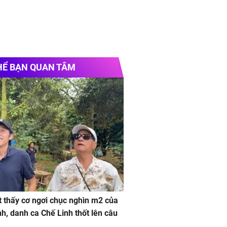
HỂ BẠN QUAN TÂM
 thấy cơ ngơi chục nghìn m2 của
nh, danh ca Chế Linh thốt lên câu