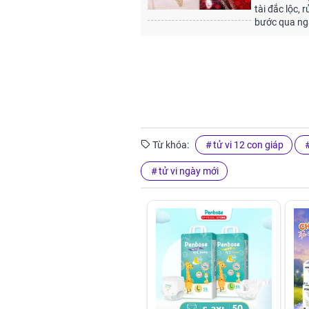
tài đắc lộc, 
bước qua ng
Từ khóa:
tử vi 12 con giáp
tử vi ngày mới