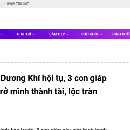
line: 0909 750 307
G
GIẢI TRÍ
LÀM ĐẸP
SỨC KHỎE
DINH DƯ
Dương Khí hội tụ, 3 con giáp
trở mình thành tài, lộc tràn
ành báo trước, 3 con giáp này vận trình hanh