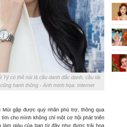
Phim Châ
đại thắn
doanh th
tỷ đồng
 Tý có thể nói là cầu danh đắc danh, cầu tài
ì cũng hanh thông - Ảnh minh họa: Internet
i Mùi gặp được quý nhân phù trợ, thông qua
ể tìm cho mình không chỉ một cơ hội phát triển
g làm giàu của bạn từ đây như được trải hoa