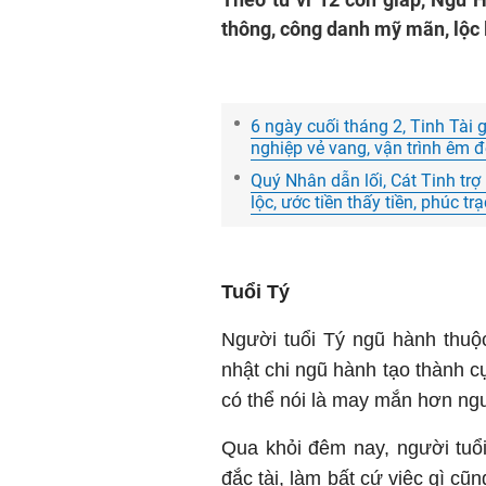
thông, công danh mỹ mãn, lộc
6 ngày cuối tháng 2, Tinh Tài g
nghiệp vẻ vang, vận trình êm 
Quý Nhân dẫn lối, Cát Tinh tr
lộc, ước tiền thấy tiền, phúc 
Tuổi Tý
Người tuổi Tý ngũ hành thuộ
nhật chi ngũ hành tạo thành c
có thể nói là may mắn hơn ng
Qua khỏi đêm nay, người tuổi
đắc tài, làm bất cứ việc gì c