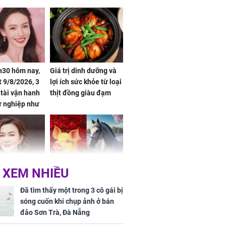
h30 hôm nay,
Giá trị dinh dưỡng và
 9/8/2026, 3
lợi ích sức khỏe từ loại
 tài vận hanh
thịt đồng giàu đạm
ự nghiệp như
hóa Rồng', vét
á trong thiên
 XEM NHIỀU
 mỹ nhân Hồng
Tử vi tuần mới (từ 10
uan Chi Lâm
đến 16/8/2026), 3 con
Đã tìm thấy một trong 3 cô gái bị
tin yêu trai
giáp mưa thuận gió
sóng cuốn khi chụp ảnh ở bán
36 tuổi
hòa, tiền về như nước,
đảo Sơn Trà, Đà Nẵng
bạc vàng dư dả, Phú