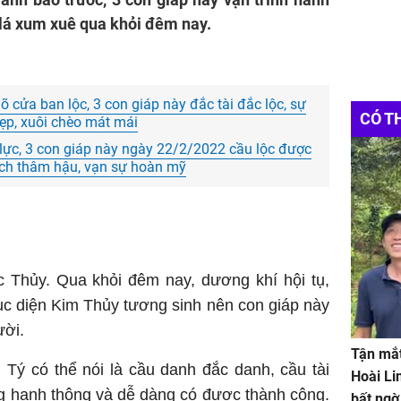
 lá xum xuê qua khỏi đêm nay.
õ cửa ban lộc, 3 con giáp này đắc tài đắc lộc, sự
CÓ T
đẹp, xuôi chèo mát mái
ợ lực, 3 con giáp này ngày 22/2/2022 cầu lộc được
trạch thâm hậu, vạn sự hoàn mỹ
c Thủy. Qua khỏi đêm nay, dương khí hội tụ,
ục diện Kim Thủy tương sinh nên con giáp này
ười.
Tận mắt
 Tý có thể nói là cầu danh đắc danh, cầu tài
Hoài Li
ũng hanh thông và dễ dàng có được thành công.
bất ngờ