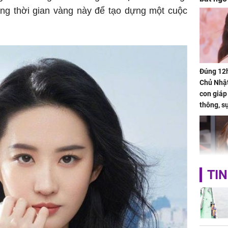
ụng thời gian vàng này để tạo dựng một cuộc
Đúng 12
Chủ Nhật
con giáp
thông, s
'cá chép 
cạn lộc l
hạ
TIN
'Đệ nhất
Kông' Q
phản hồi 
trẻ kém 