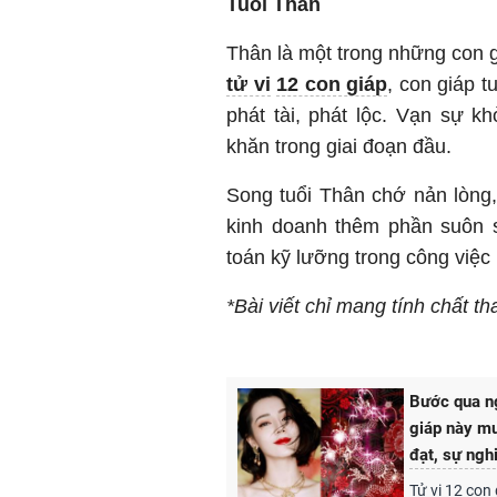
Tuổi Thân
Thân là một trong những con g
tử vi
12 con giáp
, con giáp t
phát tài, phát lộc. Vạn sự k
khăn trong giai đoạn đầu.
Song tuổi Thân chớ nản lòng,
kinh doanh thêm phần suôn s
toán kỹ lưỡng trong công việc
*Bài viết chỉ mang tính chất 
Bước qua ng
giáp này mu
đạt, sự ngh
Tử vi 12 con