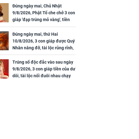
Quý Vinh Hoa, vận
Đúng ngày mai, Chủ Nhật
trình khai sáng
9/8/2026, Phật Tổ che chở 3 con
giáp 'đạp trúng mỏ vàng', tiền
u Tinh Trì
bạc nhiều như lá sung, sự
g phòng vé,
nghiệp vượng phát
Đúng ngày mai, thứ Hai
u vượt 8.600
10/8/2026, 3 con giáp được Quý
Nhân nâng đỡ, tài lộc rủng rỉnh,
yên tâm hưởng vinh hoa Phú
Quý
Trúng số độc đắc vào sau ngày
9/8/2026, 3 con giáp tiền của dư
dôi, tài lộc nối đuôi nhau chạy
vào nhà, sự nghiệp phất lên
trông thấy