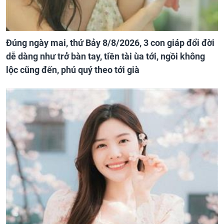
Đúng ngày mai, thứ Bảy 8/8/2026, 3 con giáp đổi đời
dễ dàng như trở bàn tay, tiền tài ùa tới, ngồi không
lộc cũng đến, phú quý theo tới già