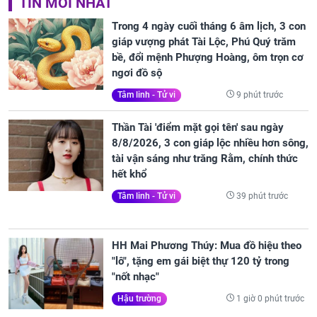
TIN MỚI NHẤT
Trong 4 ngày cuối tháng 6 âm lịch, 3 con
giáp vượng phát Tài Lộc, Phú Quý trăm
bề, đổi mệnh Phượng Hoàng, ôm trọn cơ
ngơi đồ sộ
9 phút trước
Tâm linh - Tử vi
Thần Tài 'điểm mặt gọi tên' sau ngày
8/8/2026, 3 con giáp lộc nhiều hơn sông,
tài vận sáng như trăng Rằm, chính thức
hết khổ
39 phút trước
Tâm linh - Tử vi
HH Mai Phương Thúy: Mua đồ hiệu theo
"lô", tặng em gái biệt thự 120 tỷ trong
"nốt nhạc"
1 giờ 0 phút trước
Hậu trường