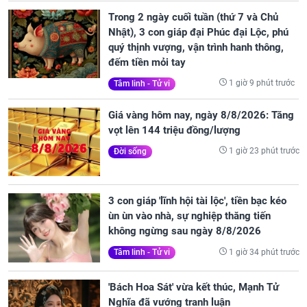
Trong 2 ngày cuối tuần (thứ 7 và Chủ
Nhật), 3 con giáp đại Phúc đại Lộc, phú
quý thịnh vượng, vận trình hanh thông,
đếm tiền mỏi tay
1 giờ 9 phút trước
Tâm linh - Tử vi
Giá vàng hôm nay, ngày 8/8/2026: Tăng
vọt lên 144 triệu đồng/lượng
1 giờ 23 phút trước
Đời sống
3 con giáp 'lĩnh hội tài lộc', tiền bạc kéo
ùn ùn vào nhà, sự nghiệp thăng tiến
không ngừng sau ngày 8/8/2026
1 giờ 34 phút trước
Tâm linh - Tử vi
'Bách Hoa Sát' vừa kết thúc, Mạnh Tử
Nghĩa đã vướng tranh luận