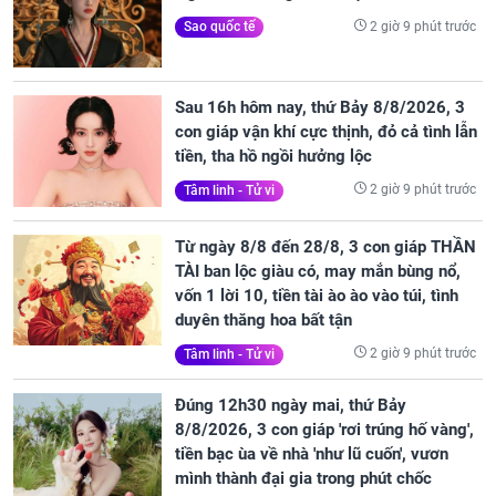
2 giờ 9 phút trước
Sao quốc tế
Sau 16h hôm nay, thứ Bảy 8/8/2026, 3
con giáp vận khí cực thịnh, đỏ cả tình lẫn
tiền, tha hồ ngồi hưởng lộc
2 giờ 9 phút trước
Tâm linh - Tử vi
Từ ngày 8/8 đến 28/8, 3 con giáp THẦN
TÀI ban lộc giàu có, may mắn bùng nổ,
vốn 1 lời 10, tiền tài ào ào vào túi, tình
duyên thăng hoa bất tận
2 giờ 9 phút trước
Tâm linh - Tử vi
Đúng 12h30 ngày mai, thứ Bảy
8/8/2026, 3 con giáp 'rơi trúng hố vàng',
tiền bạc ùa về nhà 'như lũ cuốn', vươn
mình thành đại gia trong phút chốc