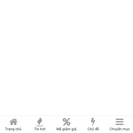
Trang chủ
Tin hot
Mã giảm giá
Chủ đề
Chuyên mục