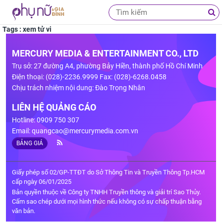
Tags : xem tử vi
MERCURY MEDIA & ENTERTAINMENT CO., LTD
Trụ sở: 27 đường A4, phường Bảy Hiền, thành phố Hồ Chí Minh
Điện thoại: (028)-2236.9999 Fax: (028)-6268.0458
Chịu trách nhiệm nội dung: Đào Trọng Nhân
LIÊN HỆ QUẢNG CÁO
Hotline: 0909 750 307
Email:
quangcao@mercurymedia.com.vn
BẢNG GIÁ
Giấy phép số 02/GP-TTĐT do Sở Thông Tin và Truyền Thông Tp.HCM
cấp ngày 06/01/2025
Bản quyền thuộc về Công ty TNHH Truyền thông và giải trí Sao Thủy.
Cấm sao chép dưới mọi hình thức nếu không có sự chấp thuận bằng
văn bản.