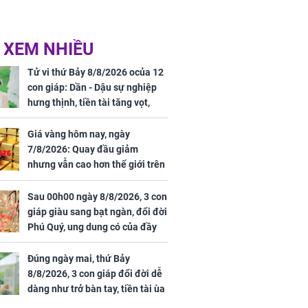
 XEM NHIỀU
Tử vi thứ Bảy 8/8/2026 ocủa 12
con giáp: Dần - Dậu sự nghiệp
hưng thịnh, tiền tài tăng vọt,
Mão - Thân công việc bất trắc,
tiền mất tật mang
Giá vàng hôm nay, ngày
7/8/2026: Quay đầu giảm
nhưng vẫn cao hơn thế giới trên
7 triệu đồng
Sau 00h00 ngày 8/8/2026, 3 con
giáp giàu sang bạt ngàn, đổi đời
Phú Quý, ung dung có của đầy
nhà, ngày càng hưng thịnh sung
túc
Đúng ngày mai, thứ Bảy
8/8/2026, 3 con giáp đổi đời dễ
dàng như trở bàn tay, tiền tài ùa
tới, ngồi không lộc cũng đến,