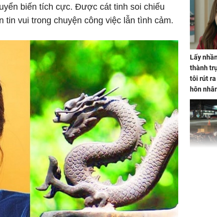
huyển biến tích cực. Được cát tinh soi chiếu
n tin vui trong chuyện công việc lẫn tình cảm.
Lấy nhầm
thành trụ
tôi rút r
hôn nhâ
TP.HCM:
tử vong 
làm về t
nghiệp 