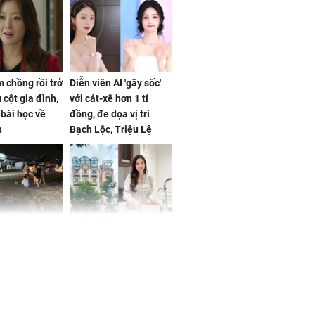
 chồng rồi trở
Diễn viên AI 'gây sốc'
 cột gia đình,
với cát-xê hơn 1 tỉ
a bài học về
đồng, đe dọa vị trí
n
Bạch Lộc, Triệu Lệ
Dĩnh
 Nữ công nhân
Đỗ Mỹ Linh hé lộ góc
trên đường đi
bếp chill của nhà mới -
rong khu công
cạnh biệt thự bầu Hiển
Sóng Thần