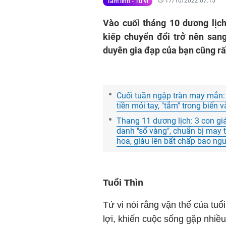
17/10/2022 07:15
Tâm linh - Tử vi
Vào cuối tháng 10 dương lịc
kiếp chuyển đổi trở nên san
duyên gia đạp của bạn cũng rấ
Cuối tuần ngập tràn may mắn: 
tiền mỏi tay, "tắm" trong biển 
Thang 11 dương lịch: 3 con gi
danh "sổ vàng", chuẩn bị may 
hoa, giàu lên bất chấp bao ngư
Tuổi Thìn
Tử vi nói rằng vận thế của tuổ
lợi, khiến cuộc sống gặp nhiề