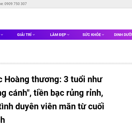
ne: 0909 750 307
G
GIẢI TRÍ
LÀM ĐẸP
SỨC KHỎE
DINH DƯ
c Hoàng thương: 3 tuổi như
 cánh", tiền bạc rủng rỉnh,
 tình duyên viên mãn từ cuối
ch