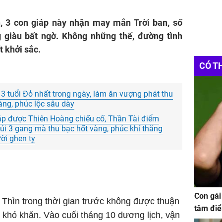
h, 3 con giáp này nhận may mắn Trời ban, số
g giàu bất ngờ. Không những thế, đường tình
t khởi sắc.
CÓ T
3 tuổi Đỏ nhất trong ngày, làm ăn vượng phát thu
vàng, phúc lộc sâu dày
áp được Thiên Hoàng chiếu cố, Thần Tài điểm
túi 3 gang mà thu bạc hốt vàng, phúc khí thăng
ời ghen tỵ
Con gái
i Thìn trong thời gian trước không được thuận
tâm điể
u khó khăn. Vào cuối tháng 10 dương lịch, vận