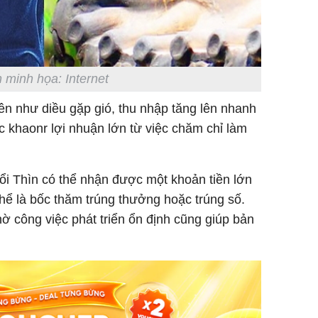
 minh họa: Internet
Sau 00h
8/8/2026
lên như diều gặp gió, thu nhập tăng lên nhanh
giàu san
đổi đời 
khaonr lợi nhuận lớn từ việc chăm chỉ làm
dung có 
ngày càn
sung túc
uổi Thìn có thể nhận được một khoản tiền lớn
hể là bốc thăm trúng thưởng hoặc trúng số.
hờ công việc phát triển ổn định cũng giúp bản