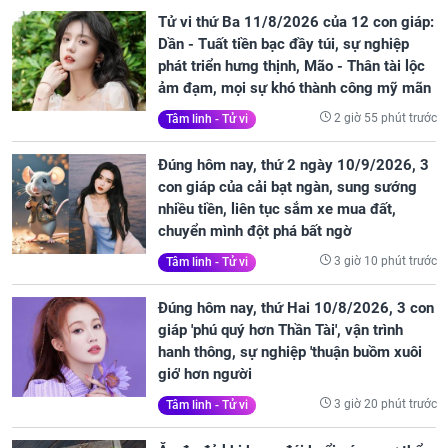
Tử vi thứ Ba 11/8/2026 của 12 con giáp:
Dần - Tuất tiền bạc đầy túi, sự nghiệp
phát triển hưng thịnh, Mão - Thân tài lộc
ảm đạm, mọi sự khó thành công mỹ mãn
2 giờ 55 phút trước
Tâm linh - Tử vi
Đúng hôm nay, thứ 2 ngày 10/9/2026, 3
con giáp của cải bạt ngàn, sung sướng
nhiều tiền, liên tục sắm xe mua đất,
chuyển mình đột phá bất ngờ
3 giờ 10 phút trước
Tâm linh - Tử vi
Đúng hôm nay, thứ Hai 10/8/2026, 3 con
giáp 'phú quý hơn Thần Tài', vận trình
hanh thông, sự nghiệp 'thuận buồm xuôi
gió' hơn người
3 giờ 20 phút trước
Tâm linh - Tử vi