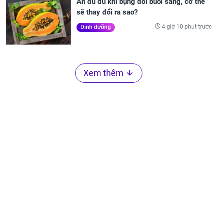
Ăn đu đủ khi bụng đói buổi sáng, cơ thể
sẽ thay đổi ra sao?
4 giờ 10 phút trước
Dinh dưỡng
Xem thêm