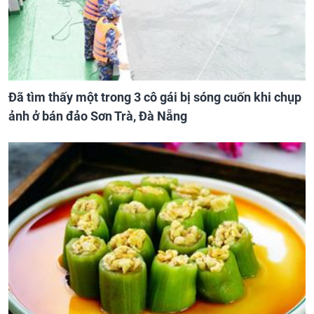
Đã tìm thấy một trong 3 cô gái bị sóng cuốn khi chụp
ảnh ở bán đảo Sơn Trà, Đà Nẵng