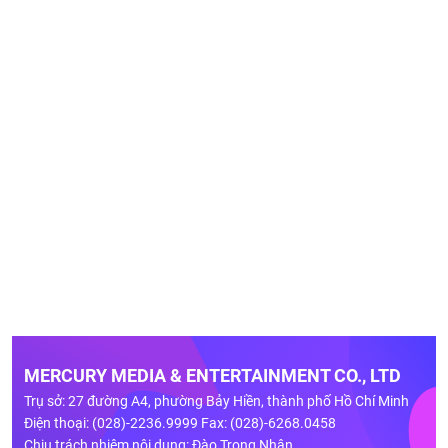
MERCURY MEDIA & ENTERTAINMENT CO., LTD
Trụ sở: 27 đường A4, phường Bảy Hiền, thành phố Hồ Chí Minh
Điện thoại: (028)-2236.9999 Fax: (028)-6268.0458
Chịu trách nhiệm nội dung: Đào Trọng Nhân