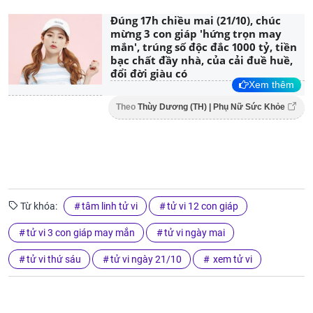
Đúng 17h chiều mai (21/10), chúc
mừng 3 con giáp 'hứng trọn may
mắn', trúng số độc đắc 1000 tỷ, tiền
bạc chất đầy nhà, của cải đuề huề,
đổi đời giàu có
Xem thêm
Theo
Thùy Dương (TH) | Phụ Nữ Sức Khỏe
Từ khóa:
tâm linh tử vi
tử vi 12 con giáp
tử vi 3 con giáp may mắn
tử vi ngày mai
tử vi thứ sáu
tử vi ngày 21/10
xem tử vi