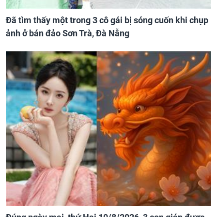
Đã tìm thấy một trong 3 cô gái bị sóng cuốn khi chụp
ảnh ở bán đảo Sơn Trà, Đà Nẵng