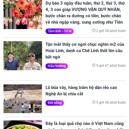
Dự báo 3 ngày đầu tuần, thứ 2, thứ 3, thứ
4, 3 con giáp VƯỢNG VẬN QUÝ NHÂN,
bước chân ra đường có tiền, bước chân
về nhà ngập vàng, sung sướng như Tiên
2 giờ 38 phút trước
Tâm linh - Tử vi
Tận mắt thấy cơ ngơi chục nghìn m2 của
Hoài Linh, danh ca Chế Linh thốt lên câu
bất ngờ
5 giờ 47 phút trước
Hậu trường
Lũ bủa vây, hàng trăm hộ dân rẻo cao
Nghệ An bị chia cắt
5 giờ 58 phút trước
Đời sống
Đây là loại quả chợ nào ở Việt Nam cũng