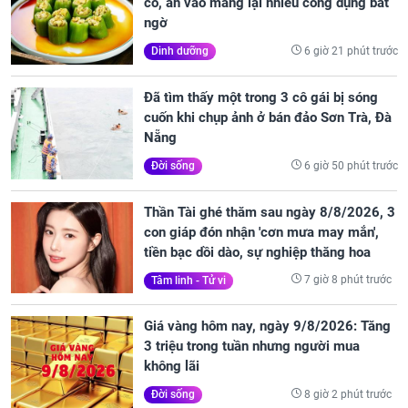
có, ăn vào mang lại nhiều công dụng bất
ngờ
6 giờ 21 phút trước
Dinh dưỡng
Đã tìm thấy một trong 3 cô gái bị sóng
cuốn khi chụp ảnh ở bán đảo Sơn Trà, Đà
Nẵng
6 giờ 50 phút trước
Đời sống
Thần Tài ghé thăm sau ngày 8/8/2026, 3
con giáp đón nhận 'cơn mưa may mắn',
tiền bạc dồi dào, sự nghiệp thăng hoa
7 giờ 8 phút trước
Tâm linh - Tử vi
Giá vàng hôm nay, ngày 9/8/2026: Tăng
3 triệu trong tuần nhưng người mua
không lãi
8 giờ 2 phút trước
Đời sống