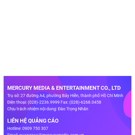
MERCURY MEDIA & ENTERTAINMENT CO., LTD
Trụ sở: 27 đường A4, phường Bảy Hiền, thành phố Hồ Chí Minh
Điện thoại: (028)-2236.9999 Fax: (028)-6268.0458
Chịu trách nhiệm nội dung: Đào Trọng Nhân
LIÊN HỆ QUẢNG CÁO
Hotline: 0909 750 307
Email:
quangcao@mercurymedia.com.vn