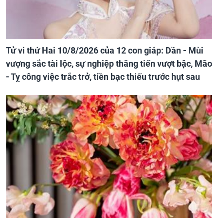
Tử vi thứ Hai 10/8/2026 của 12 con giáp: Dần - Mùi
vượng sắc tài lộc, sự nghiệp thăng tiến vượt bậc, Mão
- Tỵ công việc trắc trở, tiền bạc thiếu trước hụt sau