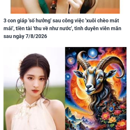
3 con giáp 'số hưởng' sau công việc 'xuôi chèo mát
mái', tiền tài 'thu về như nước', tình duyên viên mãn
sau ngày 7/8/2026