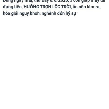
Đúng ngày mai, thứ Bảy 8/8/2026, 3 con giáp may túi
đựng tiền, HƯỞNG TRỌN LỘC TRỜI, ăn nên làm ra,
hóa giải nguy khốn, nghênh đón hỷ sự