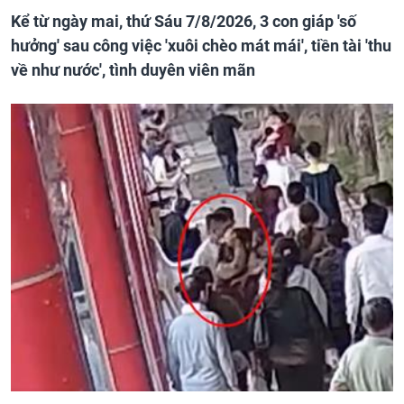
Kể từ ngày mai, thứ Sáu 7/8/2026, 3 con giáp 'số
hưởng' sau công việc 'xuôi chèo mát mái', tiền tài 'thu
về như nước', tình duyên viên mãn