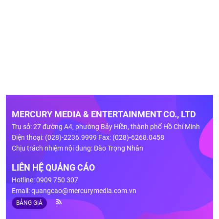
MERCURY MEDIA & ENTERTAINMENT CO., LTD
Trụ sở: 27 đường A4, phường Bảy Hiền, thành phố Hồ Chí Minh
Điện thoại: (028)-2236.9999 Fax: (028)-6268.0458
Chịu trách nhiệm nội dung: Đào Trọng Nhân
LIÊN HỆ QUẢNG CÁO
Hotline: 0909 750 307
Email:
quangcao@mercurymedia.com.vn
BẢNG GIÁ