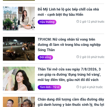
Đỗ Mỹ Linh hé lộ góc bếp chill của nhà
mới - cạnh biệt thự bầu Hiển
2 giờ 12 phút trước
Hậu trường
TP.HCM: Nữ công nhân tử vong trên
đường đi làm về trong khu công nghiệp
Sóng Thần
2 giờ 33 phút trước
Đời sống
Thần Tài mở cửa sau ngày 7/8/2026, 3
con giáp ra đường 'đụng trúng hố vàng',
mỏi tay đếm tiền, giàu nứt đố đổ vách
3 giờ 4 phút trước
Tâm linh - Tử vi
Chân dung đối tượng cầm đầu đường dây
giả danh lương y bán thuốc sinh lý, thu lợi