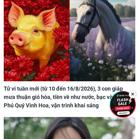
Tử vi tuần mới (từ 10 đến 16/8/2026), 3 con giáp
✕
mưa thuận gió hòa, tiền về như nước, bạc vàng dư dả,
Phú Quý Vinh Hoa, vận trình khai sáng