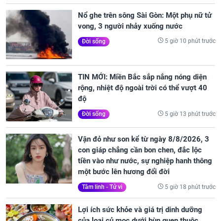
Nổ ghe trên sông Sài Gòn: Một phụ nữ tử
vong, 3 người nhảy xuống nước
5 giờ 10 phút trước
Đời sống
TIN MỚI: Miền Bắc sắp nắng nóng diện
rộng, nhiệt độ ngoài trời có thể vượt 40
độ
5 giờ 13 phút trước
Đời sống
Vận đỏ như son kể từ ngày 8/8/2026, 3
con giáp chẳng cần bon chen, đắc lộc
tiền vào như nước, sự nghiệp hanh thông
một bước lên hương đổi đời
5 giờ 18 phút trước
Tâm linh - Tử vi
Lợi ích sức khỏe và giá trị dinh dưỡng
của loại củ mọc dưới bùn quen thuộc