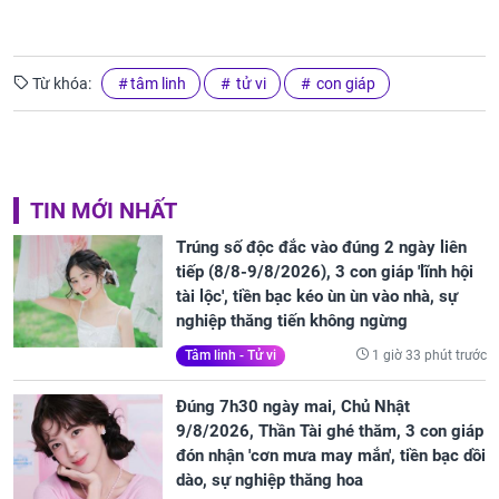
Từ khóa:
tâm linh
tử vi
con giáp
TIN MỚI NHẤT
Trúng số độc đắc vào đúng 2 ngày liên
tiếp (8/8-9/8/2026), 3 con giáp 'lĩnh hội
tài lộc', tiền bạc kéo ùn ùn vào nhà, sự
nghiệp thăng tiến không ngừng
1 giờ 33 phút trước
Tâm linh - Tử vi
Đúng 7h30 ngày mai, Chủ Nhật
9/8/2026, Thần Tài ghé thăm, 3 con giáp
đón nhận 'cơn mưa may mắn', tiền bạc dồi
dào, sự nghiệp thăng hoa