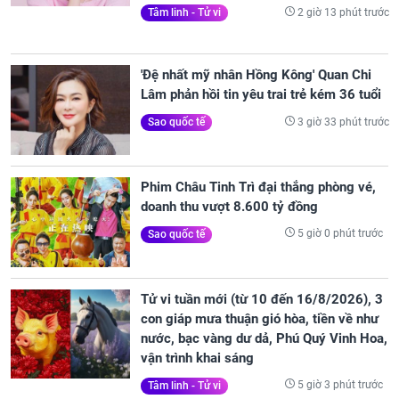
2 giờ 13 phút trước
Tâm linh - Tử vi
'Đệ nhất mỹ nhân Hồng Kông' Quan Chi
Lâm phản hồi tin yêu trai trẻ kém 36 tuổi
3 giờ 33 phút trước
Sao quốc tế
Phim Châu Tinh Trì đại thắng phòng vé,
doanh thu vượt 8.600 tỷ đồng
5 giờ 0 phút trước
Sao quốc tế
Tử vi tuần mới (từ 10 đến 16/8/2026), 3
con giáp mưa thuận gió hòa, tiền về như
nước, bạc vàng dư dả, Phú Quý Vinh Hoa,
vận trình khai sáng
5 giờ 3 phút trước
Tâm linh - Tử vi