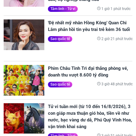
1 giờ 1 phút trước
Tâm linh - Tử vi
'Đệ nhất mỹ nhân Hồng Kông' Quan Chi
Lâm phản hồi tin yêu trai trẻ kém 36 tuổi
2 giờ 21 phút trước
Sao quốc tế
Phim Châu Tinh Trì đại thắng phòng vé,
doanh thu vượt 8.600 tỷ đồng
3 giờ 48 phút trước
Sao quốc tế
Tử vi tuần mới (từ 10 đến 16/8/2026), 3
con giáp mưa thuận gió hòa, tiền về như
nước, bạc vàng dư dả, Phú Quý Vinh Hoa,
vận trình khai sáng
3 giờ 51 phút trước
Tâm linh - Tử vi