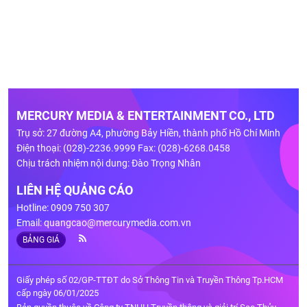
MERCURY MEDIA & ENTERTAINMENT CO., LTD
Trụ sở: 27 đường A4, phường Bảy Hiền, thành phố Hồ Chí Minh
Điện thoại: (028)-2236.9999 Fax: (028)-6268.0458
Chịu trách nhiệm nội dung: Đào Trọng Nhân
LIÊN HỆ QUẢNG CÁO
Hotline: 0909 750 307
Email:
quangcao@mercurymedia.com.vn
BẢNG GIÁ
Giấy phép số 02/GP-TTĐT do Sở Thông Tin và Truyền Thông Tp.HCM
cấp ngày 06/01/2025