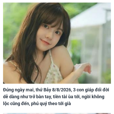
Đúng ngày mai, thứ Bảy 8/8/2026, 3 con giáp đổi đời
dễ dàng như trở bàn tay, tiền tài ùa tới, ngồi không
lộc cũng đến, phú quý theo tới già