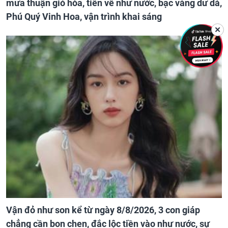
mưa thuận gió hòa, tiền về như nước, bạc vàng dư dả,
Phú Quý Vinh Hoa, vận trình khai sáng
✕
Vận đỏ như son kể từ ngày 8/8/2026, 3 con giáp
chẳng cần bon chen, đắc lộc tiền vào như nước, sự