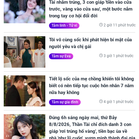
Tài nhắm trúng, 3 con giáp 'tiền vào cửa
trước, vàng vào cửa sau', một bước nắm
trong tay cơ hội đổi đời
2 giờ 11 phút trước
Tâm linh - Tử vi
Tôi vô cùng sốc khi phát hiện bí mật của
người yêu và chị gái
3 giờ 1 phút trước
Tâm sự Eva
Tiết lộ sốc của mẹ chồng khiến tôi không
biết có nên tiếp tục cuộc hôn nhân 7 năm
nữa hay không
4 giờ 1 phút trước
Tâm sự gia đình
Đúng 6h sáng ngày mai, thứ Bảy
8/8/2026, Thần Tài chỉ đích danh 3 con
giáp 'rơi trúng hố vàng', tiền bạc ùa về
nhà 'như lũ cuốn', vươn mình thành đại gia