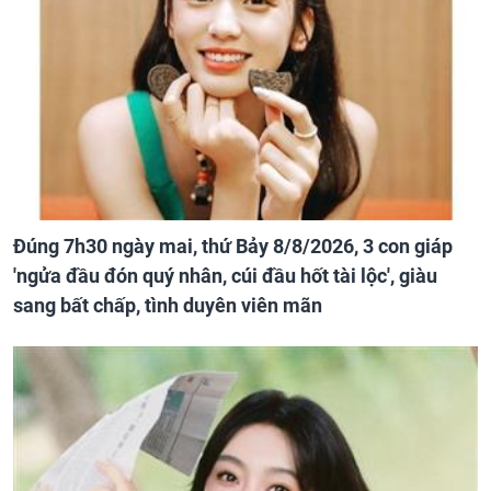
Đúng 7h30 ngày mai, thứ Bảy 8/8/2026, 3 con giáp
'ngửa đầu đón quý nhân, cúi đầu hốt tài lộc', giàu
sang bất chấp, tình duyên viên mãn