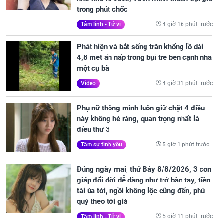
trong phút chốc
4 giờ 16 phút trước
Tâm linh - Tử vi
Phát hiện và bắt sống trăn khổng lồ dài
4,8 mét ẩn nấp trong bụi tre bên cạnh nhà
một cụ bà
4 giờ 31 phút trước
Video
Phụ nữ thông minh luôn giữ chặt 4 điều
này không hé răng, quan trọng nhất là
điều thứ 3
5 giờ 1 phút trước
Tâm sự tình yêu
Đúng ngày mai, thứ Bảy 8/8/2026, 3 con
giáp đổi đời dễ dàng như trở bàn tay, tiền
tài ùa tới, ngồi không lộc cũng đến, phú
quý theo tới già
5 giờ 11 phút trước
Tâm linh - Tử vi