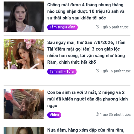
Chồng mất được 4 tháng nhưng tháng
nào cũng nhận được 10 triệu từ anh và
sự thật phía sau khiến tôi sốc
1 giờ 5 phút trước
Tâm sự gia đình
Sau ngày mai, thứ Sáu 7/8/2026, Thần
Tài 'điểm mặt gọi tên', 3 con giáp lộc
nhiều hơn sông, tài vận sáng như trăng
Rằm, chính thức hết khổ
1 giờ 15 phút trước
Tâm linh - Tử vi
Con bê sinh ra với 3 mắt, 2 miệng và 2
mũi đã khiến người dân địa phương kinh
ngạc
1 giờ 35 phút trước
Video
Nửa đêm, hàng xóm đập cửa rầm rầm,