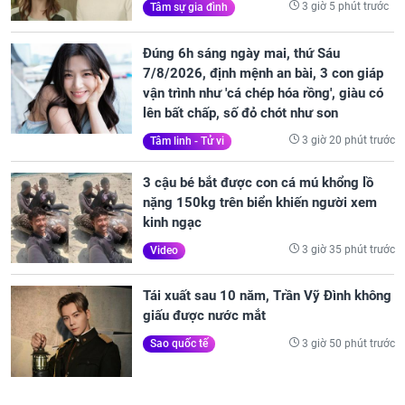
3 giờ 5 phút trước
Tâm sự gia đình
Đúng 6h sáng ngày mai, thứ Sáu
7/8/2026, định mệnh an bài, 3 con giáp
vận trình như 'cá chép hóa rồng', giàu có
lên bất chấp, số đỏ chót như son
3 giờ 20 phút trước
Tâm linh - Tử vi
3 cậu bé bắt được con cá mú khổng lồ
nặng 150kg trên biển khiến người xem
kinh ngạc
3 giờ 35 phút trước
Video
Tái xuất sau 10 năm, Trần Vỹ Đình không
giấu được nước mắt
3 giờ 50 phút trước
Sao quốc tế