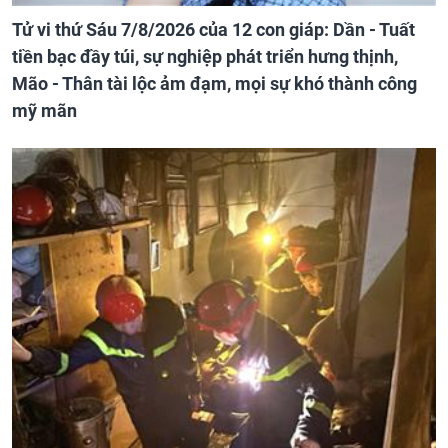
Tử vi thứ Sáu 7/8/2026 của 12 con giáp: Dần - Tuất
tiền bạc đầy túi, sự nghiệp phát triển hưng thịnh,
Mão - Thân tài lộc ảm đạm, mọi sự khó thành công
mỹ mãn