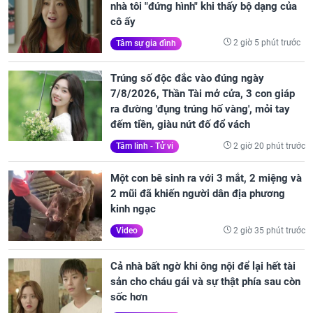
nhà tôi "đứng hình" khi thấy bộ dạng của
cô ấy
2 giờ 5 phút trước
Tâm sự gia đình
Trúng số độc đắc vào đúng ngày
7/8/2026, Thần Tài mở cửa, 3 con giáp
ra đường 'đụng trúng hố vàng', mỏi tay
đếm tiền, giàu nứt đố đổ vách
2 giờ 20 phút trước
Tâm linh - Tử vi
Một con bê sinh ra với 3 mắt, 2 miệng và
2 mũi đã khiến người dân địa phương
kinh ngạc
2 giờ 35 phút trước
Video
Cả nhà bất ngờ khi ông nội để lại hết tài
sản cho cháu gái và sự thật phía sau còn
sốc hơn