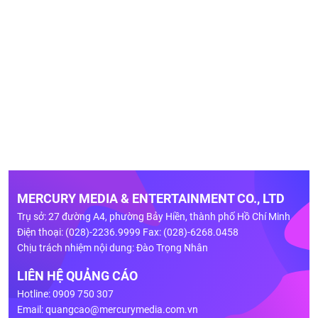
MERCURY MEDIA & ENTERTAINMENT CO., LTD
Trụ sở: 27 đường A4, phường Bảy Hiền, thành phố Hồ Chí Minh
Điện thoại: (028)-2236.9999 Fax: (028)-6268.0458
Chịu trách nhiệm nội dung: Đào Trọng Nhân
LIÊN HỆ QUẢNG CÁO
Hotline: 0909 750 307
Email:
quangcao@mercurymedia.com.vn