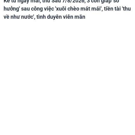
Kể từ ngày mai, thứ Sáu 7/8/2026, 3 con giáp 'số
hưởng' sau công việc 'xuôi chèo mát mái', tiền tài 'thu
về như nước', tình duyên viên mãn