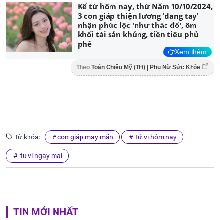
Kể từ hôm nay, thứ Năm 10/10/2024,
3 con giáp thiện lương 'dang tay'
nhận phúc lộc 'như thác đổ', ôm
khối tài sản khủng, tiền tiêu phủ
phê
Xem thêm
Theo
Toàn Chiêu Mỹ (TH) | Phụ Nữ Sức Khỏe
Từ khóa:
con giáp may mắn
tử vi hôm nay
tu vi ngay mai
TIN MỚI NHẤT