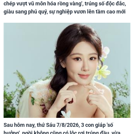
chép vượt vũ môn hóa rồng vàng', trúng số độc đắc,
giàu sang phú quý, sự nghiệp vươn lên tầm cao mới
Sau hôm nay, thứ Sáu 7/8/2026, 3 con giáp 'số
hưởng', ngồi không cũng có lộc rơi trúng đầu, vừa