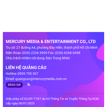
MERCURY MEDIA & ENTERTAINMENT CO., LTD
Trụ sở: 27 đường A4, phường Bảy Hiền, thành phố Hồ Chí Minh
Điện thoại: (028)-2236.9999 Fax: (028)-6268.0458
Chịu trách nhiệm nội dung: Đào Trọng Nhân
LIÊN HỆ QUẢNG CÁO
Hotline: 0909 750 307
Email:
quangcao@mercurymedia.com.vn
BẢNG GIÁ
Giấy phép số 02/GP-TTĐT do Sở Thông Tin và Truyền Thông Tp.HCM
cấp ngày 06/01/2025