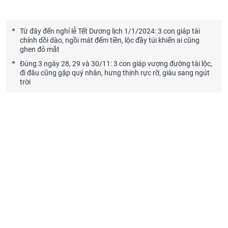
Từ đây đến nghỉ lễ Tết Dương lịch 1/1/2024: 3 con giáp tài
chính dồi dào, ngồi mát đếm tiền, lộc đầy túi khiến ai cũng
ghen đỏ mắt
Đúng 3 ngày 28, 29 và 30/11: 3 con giáp vượng đường tài lộc,
đi đâu cũng gặp quý nhân, hưng thịnh rực rỡ, giàu sang ngút
trời