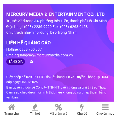
MERCURY MEDIA & ENTERTAINMENT CO., LTD
Trụ sở: 27 đường A4, phường Bảy Hiền, thành phố Hồ Chí Minh
Điện thoại: (028)-2236.9999 Fax: (028)-6268.0458
Chịu trách nhiệm nội dung: Đào Trọng Nhân
LIÊN HỆ QUẢNG CÁO
Hotline: 0909 750 307
Email:
quangcao@mercurymedia.com.vn
BẢNG GIÁ
Giấy phép số 02/GP-TTĐT do Sở Thông Tin và Truyền Thông Tp.HCM
cấp ngày 06/01/2025
Bản quyền thuộc về Công ty TNHH Truyền thông và giải trí Sao Thủy.
Cấm sao chép dưới mọi hình thức nếu không có sự chấp thuận bằng
văn bản.
Trang chủ
Tin hot
Mã giảm giá
Chủ đề
Chuyên mục