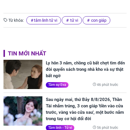
Từ khóa:
tâm linh tử vi
tử vi
con giáp
TIN MỚI NHẤT
Ly hôn 3 năm, chồng cũ bất chợt tìm đến
đòi quyển sách trong nhà kho và sự thật
bất ngờ
46 phút trước
Tâm sự Eva
Sau ngày mai, thứ Bảy 8/8/2026, Thần
Tài nhắm trúng, 3 con giáp 'tiền vào cửa
trước, vàng vào cửa sau', một bước nắm
trong tay cơ hội đổi đời
56 phút trước
Tâm linh - Tử vi