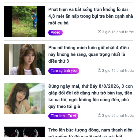
Phát hiện và bắt sống trăn khổng lồ dài
4,8 mét ẩn nấp trong bụi tre bên cạnh nhà
một cụ bà
3 giờ 16 phút trước
Video
Phụ nữ thông minh luôn giữ chặt 4 điều
này không hé răng, quan trọng nhất là
điều thứ 3
3 giờ 46 phút trước
Tâm sự tình yêu
Đúng ngày mai, thứ Bảy 8/8/2026, 3 con
giáp đổi đời dễ dàng như trở bàn tay, tiền
tài ùa tới, ngồi không lộc cũng đến, phú
quý theo tới già
3 giờ 56 phút trước
Tâm linh - Tử vi
Trèo lên bức tượng đồng, nam thanh niên
rơi xuống từ độ cao 9 mét và cái kết