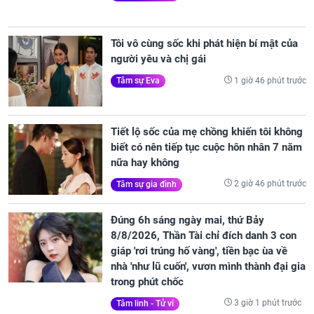
Tôi vô cùng sốc khi phát hiện bí mật của
người yêu và chị gái
1 giờ 46 phút trước
Tâm sự Eva
Tiết lộ sốc của mẹ chồng khiến tôi không
biết có nên tiếp tục cuộc hôn nhân 7 năm
nữa hay không
2 giờ 46 phút trước
Tâm sự gia đình
Đúng 6h sáng ngày mai, thứ Bảy
8/8/2026, Thần Tài chỉ đích danh 3 con
giáp 'rơi trúng hố vàng', tiền bạc ùa về
nhà 'như lũ cuốn', vươn mình thành đại gia
trong phút chốc
3 giờ 1 phút trước
Tâm linh - Tử vi