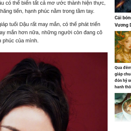
Dậu có thể biến tất cả mơ ước thành hiện thực,
thăng tiến, hạnh phúc nằm trong tầm tay.
Cái bón
iáp tuổi Dậu rất may mắn, có thể phát triển
Vương D
May mắn hơn nữa, những người còn đang cô
h phúc của mình.
Qua đêm 
giáp chu
đón hỷ sự
hanh thô
hóa Rồn
gom hết
nhà
Giá trị s