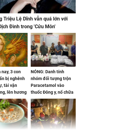
g Triệu Lệ Dĩnh vẫn quá lớn với
ịch Đình trong 'Cửu Môn'
nay, 3 con
NÓNG: Danh tính
ẩn bị nghênh
nhóm đối tượng trộn
, tài vận
Paracetamol vào
ng, lên hương
thuốc Đông y, nổ chữa
g hóa Phượng,
bách bệnh
 may mắn về
ức khỏe và
Cháy nhà 2 tầng ở