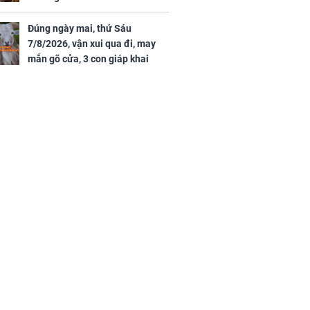
Đúng ngày mai, thứ Sáu
7/8/2026, vận xui qua đi, may
mắn gõ cửa, 3 con giáp khai
thông vận mệnh, tiền nhiều vô
kể, phước lộc đầy nhà, trúng số
độc đắc