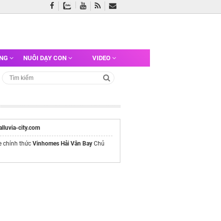
ỠNG
NUÔI DẠY CON
VIDEO
/alluvia-city.com
e chính thức
Vinhomes Hải Vân Bay
Chủ