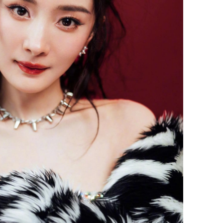
cách sử
của loại
Chân du
viên Hoa
ứng ngượ
nghèo