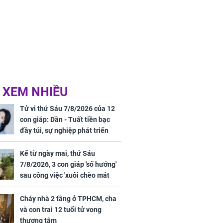
 XEM NHIỀU
Tử vi thứ Sáu 7/8/2026 của 12
con giáp: Dần - Tuất tiền bạc
đầy túi, sự nghiệp phát triển
hưng thịnh, Mão - Thân tài lộc
ảm đạm, mọi sự khó thành công
Kể từ ngày mai, thứ Sáu
mỹ mãn
7/8/2026, 3 con giáp 'số hưởng'
sau công việc 'xuôi chèo mát
mái', tiền tài 'thu về như nước',
tình duyên viên mãn
Cháy nhà 2 tầng ở TPHCM, cha
và con trai 12 tuổi tử vong
thương tâm