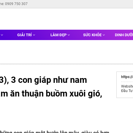
ine: 0909 750 307
G
GIẢI TRÍ
LÀM ĐẸP
SỨC KHỎE
DINH DƯ
3), 3 con giáp như nam
https:/
Websit
làm ăn thuận buồm xuôi gió,
Đầu Tư
những con giáp một bước lên mây, giàu có hơn