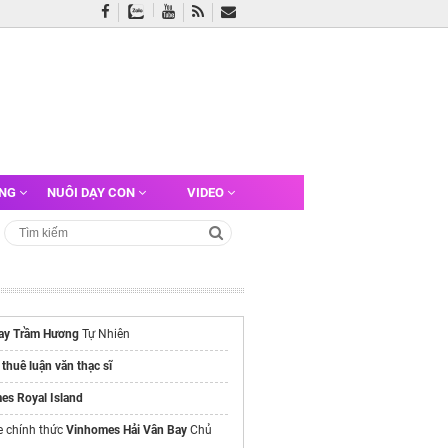
ỠNG
NUÔI DẠY CON
VIDEO
ay Trầm Hương
Tự Nhiên
t thuê luận văn thạc sĩ
es Royal Island
e chính thức
Vinhomes Hải Vân Bay
Chủ