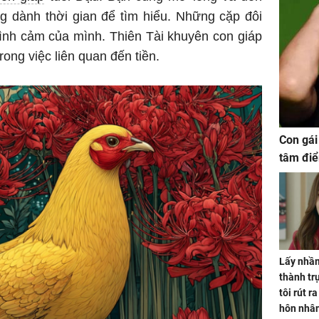
g dành thời gian để tìm hiểu. Những cặp đôi
ình cảm của mình. Thiên Tài khuyên con giáp
rong việc liên quan đến tiền.
Con gái
tâm điể
Lấy nhầm
thành trụ
tôi rút r
hôn nhâ