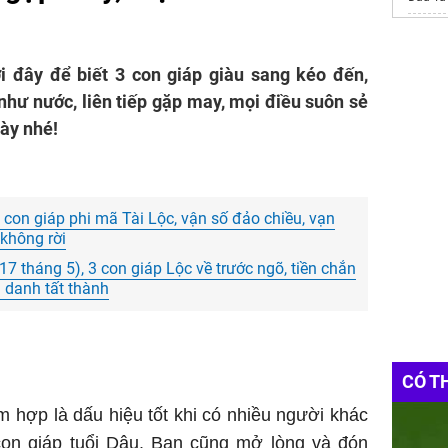
https:/
i đây để biết 3 con giáp giàu sang kéo đến,
 như nước, liên tiếp gặp may, mọi điều suôn sẻ
này nhé!
 con giáp phi mã Tài Lộc, vận số đảo chiều, vạn
 không rời
 17 tháng 5), 3 con giáp Lộc về trước ngõ, tiền chắn
g danh tất thành
CÓ T
 hợp là dấu hiệu tốt khi có nhiều người khác
on giáp
tuổi Dậu. Bạn cũng mở lòng và đón