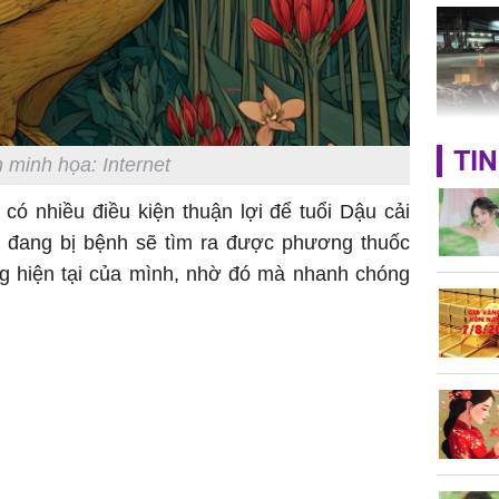
TP.HCM:
TIN
 minh họa: Internet
tử vong 
làm về t
có nhiều điều kiện thuận lợi để tuổi Dậu cải
nghiệp 
i đang bị bệnh sẽ tìm ra được phương thuốc
ạng hiện tại của mình, nhờ đó mà nhanh chóng
Sau 00h
8/8/2026
giàu san
đổi đời 