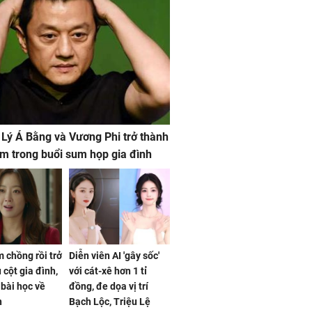
 Lý Á Bằng và Vương Phi trở thành
m trong buổi sum họp gia đình
 chồng rồi trở
Diễn viên AI 'gây sốc'
 cột gia đình,
với cát-xê hơn 1 tỉ
a bài học về
đồng, đe dọa vị trí
n
Bạch Lộc, Triệu Lệ