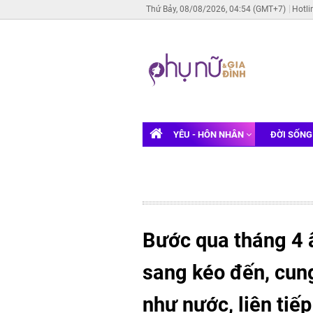
Thứ Bảy, 08/08/2026, 04:54 (GMT+7)
Hotli
YÊU - HÔN NHÂN
ĐỜI SỐN
Bước qua tháng 4 â
sang kéo đến, cung
như nước, liên tiế