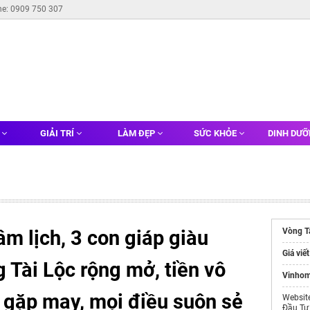
ne: 0909 750 307
G
GIẢI TRÍ
LÀM ĐẸP
SỨC KHỎE
DINH DƯ
m lịch, 3 con giáp giàu
Vòng T
Giá viế
 Tài Lộc rộng mở, tiền vô
Vinhom
p gặp may, mọi điều suôn sẻ
Websit
Đầu Tư