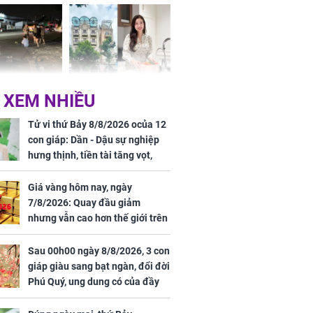
Dĩnh
 Nữ công nhân
Đỗ Mỹ Linh hé lộ góc
 XEM NHIỀU
trên đường đi
bếp chill của nhà mới -
rong khu công
cạnh biệt thự bầu Hiển
Tử vi thứ Bảy 8/8/2026 ocủa 12
Sóng Thần
con giáp: Dần - Dậu sự nghiệp
hưng thịnh, tiền tài tăng vọt,
Mão - Thân công việc bất trắc,
tiền mất tật mang
Giá vàng hôm nay, ngày
7/8/2026: Quay đầu giảm
nhưng vẫn cao hơn thế giới trên
7 triệu đồng
Sau 00h00 ngày 8/8/2026, 3 con
00 ngày
giáp giàu sang bạt ngàn, đổi đời
, 3 con giáp
Phú Quý, ung dung có của đầy
g bạt ngàn,
nhà, ngày càng hưng thịnh sung
Phú Quý, ung
túc