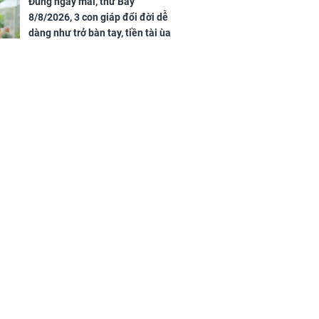
của đầy nhà,
Đúng ngày mai, thứ Bảy
g hưng thịnh
8/8/2026, 3 con giáp đổi đời dễ
dàng như trở bàn tay, tiền tài ùa
tới, ngồi không lộc cũng đến,
phú quý theo tới già