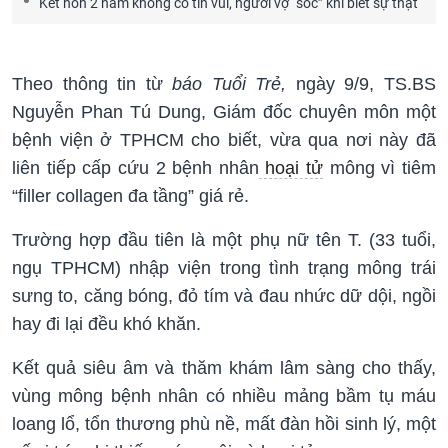
Kết hôn 2 năm không có tin vui, người vợ “sốc” khi biết sự thật
Theo thông tin từ
báo Tuổi Trẻ,
ngày 9/9, TS.BS
Nguyễn Phan Tú Dung, Giám đốc chuyên môn một
bệnh viện ở TPHCM cho biết, vừa qua nơi này đã
liên tiếp cấp cứu 2 bệnh nhân
hoại tử
mông vì tiêm
“filler collagen đa tầng” giá rẻ.
Trường hợp đầu tiên là một phụ nữ tên T. (33 tuổi,
ngụ TPHCM) nhập viện trong tình trạng mông trái
sưng to, căng bóng, đỏ tím và đau nhức dữ dội, ngồi
hay đi lại đều khó khăn.
Kết quả siêu âm và thăm khám lâm sàng cho thấy,
vùng mông bệnh nhân có nhiều mảng bầm tụ máu
loang lổ, tổn thương phù nề, mất đàn hồi sinh lý, một