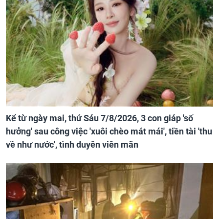
Kể từ ngày mai, thứ Sáu 7/8/2026, 3 con giáp 'số
hưởng' sau công việc 'xuôi chèo mát mái', tiền tài 'thu
về như nước', tình duyên viên mãn