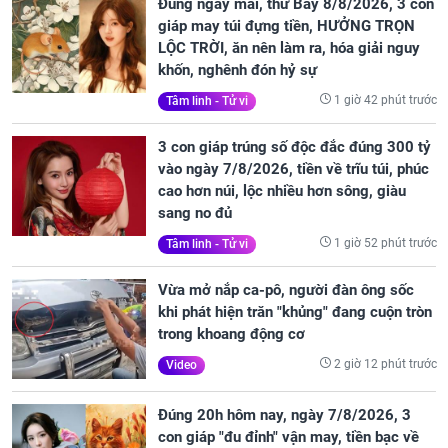
Đúng ngày mai, thứ Bảy 8/8/2026, 3 con
giáp may túi đựng tiền, HƯỞNG TRỌN
LỘC TRỜI, ăn nên làm ra, hóa giải nguy
khốn, nghênh đón hỷ sự
1 giờ 42 phút trước
Tâm linh - Tử vi
3 con giáp trúng số độc đắc đúng 300 tỷ
vào ngày 7/8/2026, tiền về trĩu túi, phúc
cao hơn núi, lộc nhiều hơn sông, giàu
sang no đủ
1 giờ 52 phút trước
Tâm linh - Tử vi
Vừa mở nắp ca-pô, người đàn ông sốc
khi phát hiện trăn "khủng" đang cuộn tròn
trong khoang động cơ
2 giờ 12 phút trước
Video
Đúng 20h hôm nay, ngày 7/8/2026, 3
con giáp "đu đỉnh" vận may, tiền bạc về