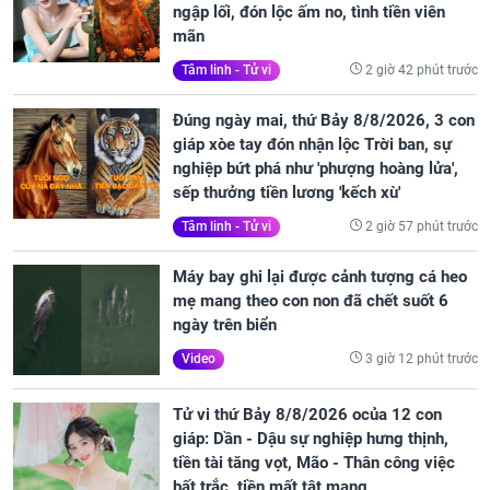
ngập lối, đón lộc ấm no, tình tiền viên
mãn
2 giờ 42 phút trước
Tâm linh - Tử vi
Đúng ngày mai, thứ Bảy 8/8/2026, 3 con
giáp xòe tay đón nhận lộc Trời ban, sự
nghiệp bứt phá như 'phượng hoàng lửa',
sếp thưởng tiền lương 'kếch xù'
2 giờ 57 phút trước
Tâm linh - Tử vi
Máy bay ghi lại được cảnh tượng cá heo
mẹ mang theo con non đã chết suốt 6
ngày trên biển
3 giờ 12 phút trước
Video
Tử vi thứ Bảy 8/8/2026 ocủa 12 con
giáp: Dần - Dậu sự nghiệp hưng thịnh,
tiền tài tăng vọt, Mão - Thân công việc
bất trắc, tiền mất tật mang