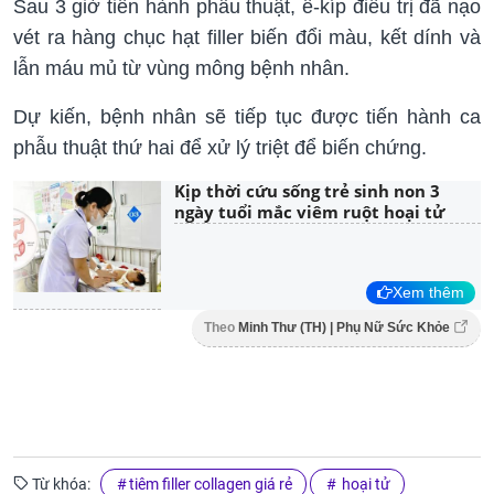
Sau 3 giờ tiến hành phẫu thuật, ê-kíp điều trị đã nạo
vét ra hàng chục hạt filler biến đổi màu, kết dính và
lẫn máu mủ từ vùng mông bệnh nhân.
Dự kiến, bệnh nhân sẽ tiếp tục được tiến hành ca
phẫu thuật thứ hai để xử lý triệt để biến chứng.
Kịp thời cứu sống trẻ sinh non 3
ngày tuổi mắc viêm ruột hoại tử
Xem thêm
Theo
Minh Thư (TH) | Phụ Nữ Sức Khỏe
Từ khóa:
tiêm filler collagen giá rẻ
hoại tử