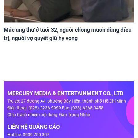
Mắc ung thư ở tuổi 32, người chồng muốn dừng điều
trị, người vợ quyết giữ hy vọng
MERCURY MEDIA & ENTERTAINMENT CO., LTD
Trụ sở: 27 đường A4, phường Bảy Hiền, thành phố Hồ Chí Minh
Điện thoại: (028)-2236.9999 Fax: (028)-6268.0458
Chịu trách nhiệm nội dung: Đào Trọng Nhân
LIÊN HỆ QUẢNG CÁO
Hotline: 0909 750 307