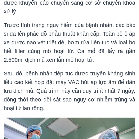
được khuyến cáo chuyển sang cơ sở chuyên khoa
xử lý.
Trước tình trạng nguy hiểm của bệnh nhân, các bác
sĩ đã lên phác đồ phẫu thuật khẩn cấp. Toàn bộ ổ áp
xe được nạo vét triệt để, bơm rửa liên tục và loại bỏ
hết filler cùng mô hoại tử. Ca mổ đã lấy ra gần
2.500ml dịch mủ xen lẫn mô hoại tử.
Sau đó, bệnh nhân tiếp tục được truyền kháng sinh
liều cao kết hợp đặt máy VAC hút áp lực âm để dẫn
lưu dịch mủ. Quá trình này cần duy trì ít nhất 7 ngày,
đồng thời theo dõi sát sao nguy cơ nhiễm trùng và
hoại tử lan rộng.