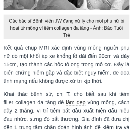
Các bác sĩ Bệnh viện JW đang xử lý cho một phụ nữ bị
hoại tử mông vì tiêm collagen đa tầng - Ảnh: Báo Tuổi
Trẻ
Kết quả chụp MRI xác định vùng mông người phụ
nữ có một khối áp xe khổng lồ dài đến 20cm và dày
15cm, tạo thành các hốc tổ ong trong mô cơ. Đây là
biến chứng hiếm gặp và đặc biệt nguy hiểm, đe dọa
tính mạng nếu không được xử trí kịp thời.
Khai thác bệnh sử, chị T. cho biết sau khi tiêm
filler collagen đa tầng để
làm đẹp
vùng mông, cách
đây 2 tháng, vị trí tiêm bắt đầu xuất hiện dấu hiệu
đau nhức, sưng đỏ bất thường. Gia đình đã đưa chị
đến 1 trung tâm chẩn đoán hình ảnh để kiểm tra và