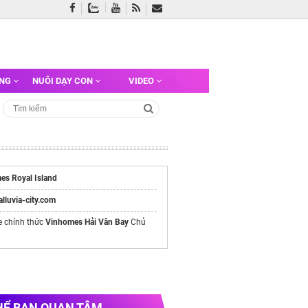
ỠNG
NUÔI DẠY CON
VIDEO
es Royal Island
/alluvia-city.com
e chính thức
Vinhomes Hải Vân Bay
Chủ
HỂ BẠN QUAN TÂM