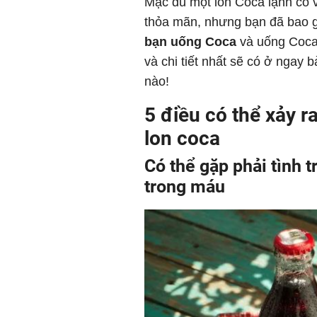
Mặc dù một lon Coca lạnh có 
thỏa mãn, nhưng bạn đã bao g
bạn uống Coca
và uống Coca 
và chi tiết nhất sẽ có ở ngay 
nào!
5 điều có thể xảy r
lon coca
Có thể gặp phải tình 
trong máu