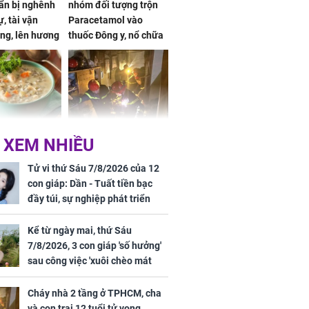
ẩn bị nghênh
nhóm đối tượng trộn
, tài vận
Paracetamol vào
ng, lên hương
thuốc Đông y, nổ chữa
g hóa Phượng,
bách bệnh
 may mắn về
ức khỏe và
Cháy nhà 2 tầng ở
 XEM NHIỀU
 dụng đúng
TPHCM, cha và con
 hạt bình dân
trai 12 tuổi tử vong
Tử vi thứ Sáu 7/8/2026 của 12
thương tâm
con giáp: Dần - Tuất tiền bạc
đầy túi, sự nghiệp phát triển
hưng thịnh, Mão - Thân tài lộc
ảm đạm, mọi sự khó thành công
Kể từ ngày mai, thứ Sáu
mỹ mãn
7/8/2026, 3 con giáp 'số hưởng'
ng nam diễn
sau công việc 'xuôi chèo mát
 ngữ gây phản
mái', tiền tài 'thu về như nước',
c khi than
tình duyên viên mãn
Cháy nhà 2 tầng ở TPHCM, cha
và con trai 12 tuổi tử vong