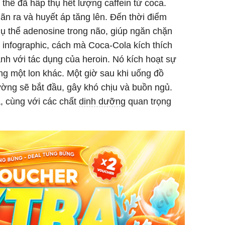
 thể đã hấp thụ hết lượng caffein từ coca.
ãn ra và huyết áp tăng lên. Đến thời điểm
ụ thể adenosine trong não, giúp ngăn chặn
 infographic, cách mà Coca-Cola kích thích
ánh với tác dụng của heroin. Nó kích hoạt sự
ng một lon khác. Một giờ sau khi uống đồ
ờng sẽ bắt đầu, gây khó chịu và buồn ngủ.
a, cùng với các chất
dinh dưỡng
quan trọng