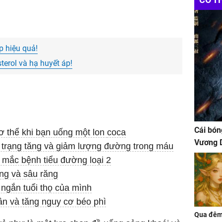
p hiệu quả!
terol và hạ huyết áp!
Cái bón
cơ thể khi bạn uống một lon
coca
Vương D
h trạng tăng và giảm lượng đường trong máu
 mắc bệnh tiểu đường loại 2
ăng và sâu răng
 ngắn tuổi thọ của mình
cân và tăng nguy cơ béo phì
Qua đêm 