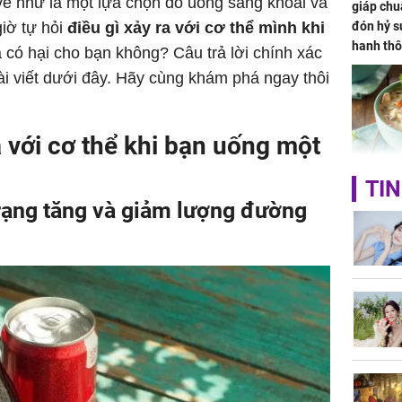
vẻ như là một lựa chọn đồ uống sảng khoái và
giáp chu
iờ tự hỏi
điều gì xảy ra với cơ thể mình khi
đón hỷ sự
hanh thô
có hại cho bạn không? Câu trả lời chính xác
hóa Rồn
bài viết dưới đây. Hãy cùng khám phá ngay thôi
gom hết
nhà
a với cơ thể khi bạn uống một
Giá trị s
TIN
cách sử
trạng tăng và giảm lượng đường
của loại
Chân du
viên Hoa
ứng ngượ
nghèo