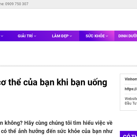
ine: 0909 750 307
G
GIẢI TRÍ
LÀM ĐẸP
SỨC KHỎE
DINH DƯ
 cơ thể của bạn khi bạn uống
Vinhom
https:/
Websit
Đầu Tư
n không? Hãy cùng chúng tôi tìm hiểu việc về
 có thể ảnh hưởng đến sức khỏe của bạn như
CÓ T