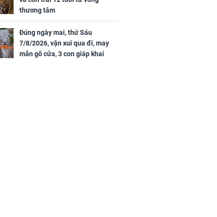
thương tâm
Đúng ngày mai, thứ Sáu
7/8/2026, vận xui qua đi, may
mắn gõ cửa, 3 con giáp khai
thông vận mệnh, tiền nhiều vô
kể, phước lộc đầy nhà, trúng số
độc đắc