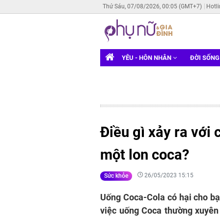
Thứ Sáu, 07/08/2026, 00:05 (GMT+7)
Hotl
YÊU - HÔN NHÂN
ĐỜI SỐN
Điều gì xảy ra với
một lon coca?
26/05/2023 15:15
Sức khỏe
Uống Coca-Cola có hại cho bạ
việc uống Coca thường xuyên