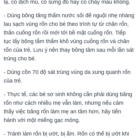
lạ, có dịch mủ, có sưng đỏ hay có chảy máu không.
- Dùng bông tăng thấm nước sôi để nguội nhẹ nhàng
lau sạch vùng rốn cho bé theo trình tự từ chân rốn,
thân cuống rốn rồi mới tới bề mặt cuống rốn. Tiếp
tục lấy bông tắm thấm khô vùng cuống rốn và chân
rốn của trẻ. Lưu ý nên thay bông tăm sau mỗi lần sát
trùng cho bé.
- Dùng cồn 70 độ sát trùng vùng da xung quanh rốn
của trẻ.
- Thực tế, các bé sơ sinh không cần phải dùng băng
rốn như cách nhiều mẹ vẫn làm, nhưng nếu cảm
thấy việc băng rốn làm mẹ an tâm hơn, hãy tiến
hành với một miếng gạc mỏng.
- Tránh làm rốn bị ướt, bị ẩm. Rốn có thể bị ướt khi