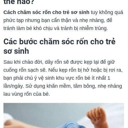
thế nào?
Cách chăm sóc rốn cho trẻ sơ sinh
tuy không quá
phức tạp nhưng bạn cẩn thận và nhẹ nhàng, để
tránh làm bé khó chịu và tránh bị nhiễm trùng.
Các bước chăm sóc rốn cho trẻ
sơ sinh
Sau khi chào đời, dây rốn sẽ được kẹp lại để giữ
cuống rốn sạch sẽ. Nếu kẹp rốn bị hở hoặc bị rơi ra,
bạn phải chú ý vệ sinh khu vực rốn bé ít nhất 1
lần/ngày. Sử dụng khăn mềm, tăm bông, nhẹ nhàng
lau vùng rốn của bé.