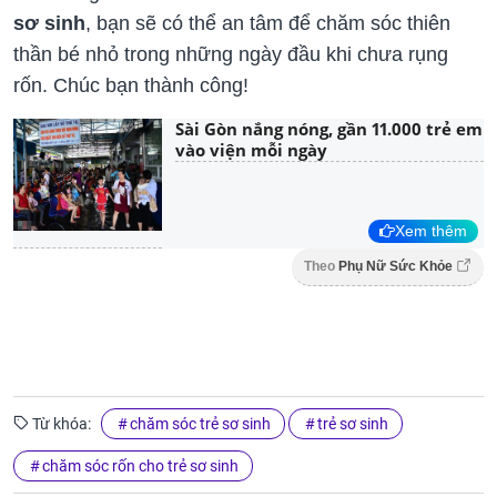
sơ sinh
, bạn sẽ có thể an tâm để chăm sóc thiên
thần bé nhỏ trong những ngày đầu khi chưa rụng
rốn. Chúc bạn thành công!
Sài Gòn nắng nóng, gần 11.000 trẻ em
vào viện mỗi ngày
Xem thêm
Theo
Phụ Nữ Sức Khỏe
Từ khóa:
chăm sóc trẻ sơ sinh
trẻ sơ sinh
chăm sóc rốn cho trẻ sơ sinh