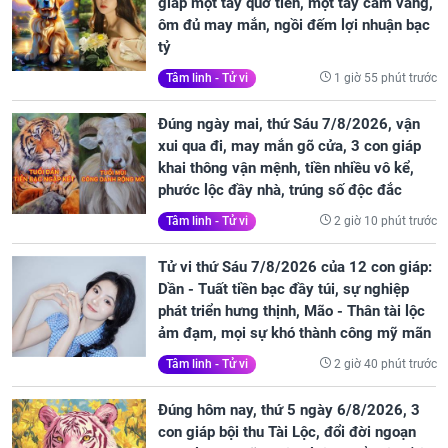
giáp một tay quơ tiền, một tay cầm vàng,
ôm đủ may mắn, ngồi đếm lợi nhuận bạc
tỷ
1 giờ 55 phút trước
Tâm linh - Tử vi
Đúng ngày mai, thứ Sáu 7/8/2026, vận
xui qua đi, may mắn gõ cửa, 3 con giáp
khai thông vận mệnh, tiền nhiều vô kể,
phước lộc đầy nhà, trúng số độc đắc
2 giờ 10 phút trước
Tâm linh - Tử vi
Tử vi thứ Sáu 7/8/2026 của 12 con giáp:
Dần - Tuất tiền bạc đầy túi, sự nghiệp
phát triển hưng thịnh, Mão - Thân tài lộc
ảm đạm, mọi sự khó thành công mỹ mãn
2 giờ 40 phút trước
Tâm linh - Tử vi
Đúng hôm nay, thứ 5 ngày 6/8/2026, 3
con giáp bội thu Tài Lộc, đổi đời ngoạn