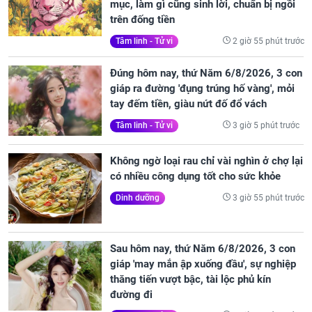
mục, làm gì cũng sinh lời, chuẩn bị ngồi
trên đống tiền
2 giờ 55 phút trước
Tâm linh - Tử vi
Đúng hôm nay, thứ Năm 6/8/2026, 3 con
giáp ra đường 'đụng trúng hố vàng', mỏi
tay đếm tiền, giàu nứt đố đổ vách
3 giờ 5 phút trước
Tâm linh - Tử vi
Không ngờ loại rau chỉ vài nghìn ở chợ lại
có nhiều công dụng tốt cho sức khỏe
3 giờ 55 phút trước
Dinh dưỡng
Sau hôm nay, thứ Năm 6/8/2026, 3 con
giáp 'may mắn ập xuống đầu', sự nghiệp
thăng tiến vượt bậc, tài lộc phủ kín
đường đi