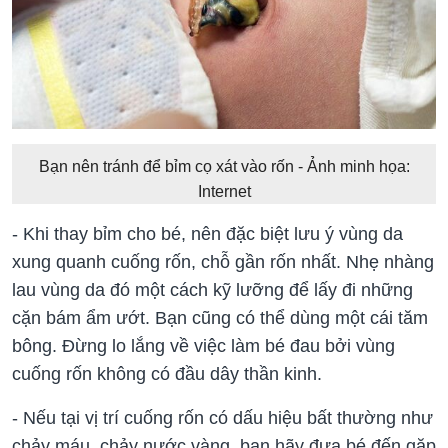
Bạn nên tránh để bỉm cọ xát vào rốn - Ảnh minh họa:
Internet
- Khi thay bỉm cho bé, nên đặc biệt lưu ý vùng da
xung quanh cuống rốn, chỗ gần rốn nhất. Nhẹ nhàng
lau vùng da đó một cách kỹ lưỡng để lấy đi những
cặn bám ẩm ướt. Bạn cũng có thể dùng một cái tăm
bông. Đừng lo lắng về việc làm bé đau bởi vùng
cuống rốn không có đầu dây thần kinh.
- Nếu tại vị trí cuống rốn có dấu hiệu bất thường như
chảy máu, chảy nước vàng, bạn hãy đưa bé đến gặp