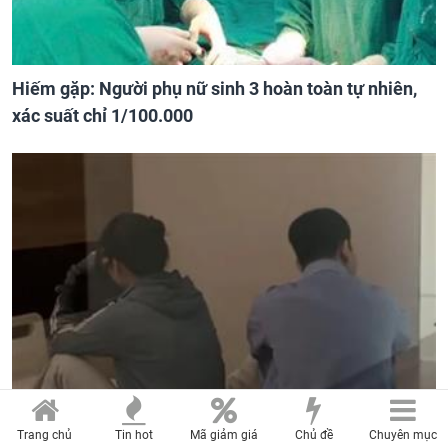
Hiếm gặp: Người phụ nữ sinh 3 hoàn toàn tự nhiên,
xác suất chỉ 1/100.000
Trang chủ
Tin hot
Mã giảm giá
Chủ đề
Chuyên mục