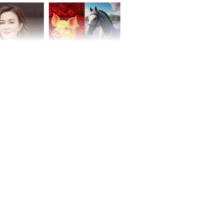
hóa Rồng', vét
á trong thiên
 mỹ nhân Hồng
Tử vi tuần mới (từ 10
uan Chi Lâm
đến 16/8/2026), 3 con
tin yêu trai
giáp mưa thuận gió
36 tuổi
hòa, tiền về như nước,
bạc vàng dư dả, Phú
Quý Vinh Hoa, vận
trình khai sáng
u Tinh Trì
g phòng vé,
u vượt 8.600