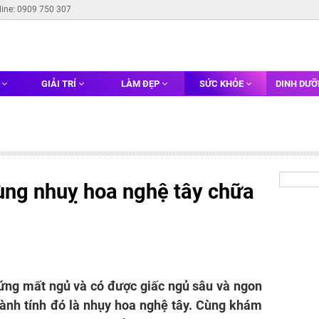
line: 0909 750 307
G
GIẢI TRÍ
LÀM ĐẸP
SỨC KHỎE
DINH DƯ
ng nhuỵ hoa nghệ tây chữa
ứng mất ngủ và có được giấc ngủ sâu và ngon
lành tính đó là nhụy hoa nghệ tây. Cùng khám