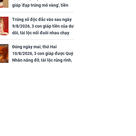
giáp 'đạp trúng mỏ vàng', tiền
bạc nhiều như lá sung, sự
nghiệp vượng phát
Trúng số độc đắc vào sau ngày
9/8/2026, 3 con giáp tiền của dư
dôi, tài lộc nối đuôi nhau chạy
vào nhà, sự nghiệp phất lên
trông thấy
Đúng ngày mai, thứ Hai
10/8/2026, 3 con giáp được Quý
Nhân nâng đỡ, tài lộc rủng rỉnh,
yên tâm hưởng vinh hoa Phú
Quý