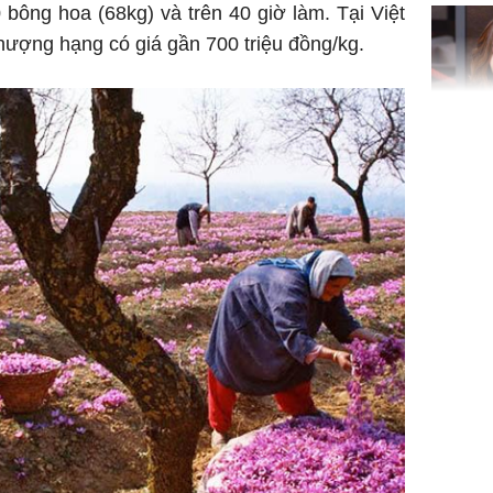
'cá chép 
 bông hoa (68kg) và trên 40 giờ làm.
Tại Việt
cạn lộc l
hượng hạng có giá gần 700 triệu đồng/kg.
hạ
'Đệ nhất
Kông' Q
phản hồi 
trẻ kém 
Phim Châ
đại thắn
doanh th
tỷ đồng