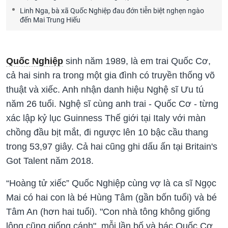
Linh Nga, bà xã Quốc Nghiệp đau đớn tiễn biệt nghẹn ngào
đến Mai Trung Hiếu
Quốc Nghiệp
sinh năm 1989, là em trai Quốc Cơ,
cả hai sinh ra trong một gia đình có truyền thống võ
thuật và xiếc. Anh nhận danh hiệu Nghệ sĩ Ưu tú
năm 26 tuổi. Nghệ sĩ cùng anh trai - Quốc Cơ - từng
xác lập kỷ lục Guinness Thế giới tại Italy với màn
chồng đầu bịt mắt, đi ngược lên 10 bậc cầu thang
trong 53,97 giây. Cả hai cũng ghi dấu ấn tại Britain's
Got Talent năm 2018.
“Hoàng tử xiếc” Quốc Nghiệp cùng vợ là ca sĩ Ngọc
Mai có hai con là bé Hùng Tâm (gần bốn tuổi) và bé
Tâm An (hơn hai tuổi). "Con nhà tông không giống
lông cũng giống cánh", mỗi lần bố và bác Quốc Cơ