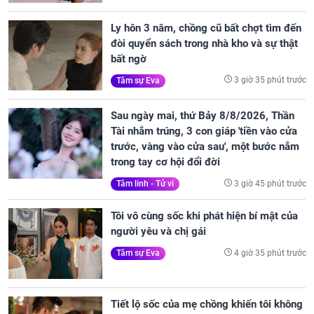
Ly hôn 3 năm, chồng cũ bất chợt tìm đến
đòi quyển sách trong nhà kho và sự thật
bất ngờ
3 giờ 35 phút trước
Tâm sự Eva
Sau ngày mai, thứ Bảy 8/8/2026, Thần
Tài nhắm trúng, 3 con giáp 'tiền vào cửa
trước, vàng vào cửa sau', một bước nắm
trong tay cơ hội đổi đời
3 giờ 45 phút trước
Tâm linh - Tử vi
Tôi vô cùng sốc khi phát hiện bí mật của
người yêu và chị gái
4 giờ 35 phút trước
Tâm sự Eva
Tiết lộ sốc của mẹ chồng khiến tôi không