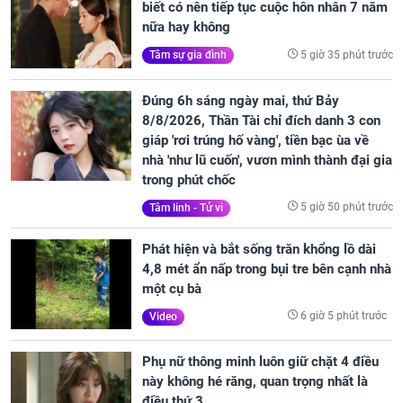
biết có nên tiếp tục cuộc hôn nhân 7 năm
nữa hay không
5 giờ 35 phút trước
Tâm sự gia đình
Đúng 6h sáng ngày mai, thứ Bảy
8/8/2026, Thần Tài chỉ đích danh 3 con
giáp 'rơi trúng hố vàng', tiền bạc ùa về
nhà 'như lũ cuốn', vươn mình thành đại gia
trong phút chốc
5 giờ 50 phút trước
Tâm linh - Tử vi
Phát hiện và bắt sống trăn khổng lồ dài
4,8 mét ẩn nấp trong bụi tre bên cạnh nhà
một cụ bà
6 giờ 5 phút trước
Video
Phụ nữ thông minh luôn giữ chặt 4 điều
này không hé răng, quan trọng nhất là
điều thứ 3