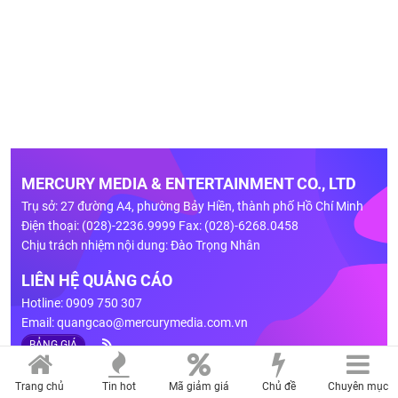
MERCURY MEDIA & ENTERTAINMENT CO., LTD
Trụ sở: 27 đường A4, phường Bảy Hiền, thành phố Hồ Chí Minh
Điện thoại: (028)-2236.9999 Fax: (028)-6268.0458
Chịu trách nhiệm nội dung: Đào Trọng Nhân
LIÊN HỆ QUẢNG CÁO
Hotline: 0909 750 307
Email:
quangcao@mercurymedia.com.vn
BẢNG GIÁ
Trang chủ
Tin hot
Mã giảm giá
Chủ đề
Chuyên mục
Giấy phép số 02/GP-TTĐT do Sở Thông Tin và Truyền Thông Tp.HCM