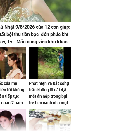
hủ Nhật 9/8/2026 của 12 con giáp:
uất bội thu tiền bạc, đón phúc khí
tay, Tý - Mão công việc khó khăn,
 đội nón ra đi
sốc của mẹ
Phát hiện và bắt sống
iến tôi không
trăn khổng lồ dài 4,8
ên tiếp tục
mét ẩn nấp trong bụi
n nhân 7 năm
tre bên cạnh nhà một
 không
cụ bà