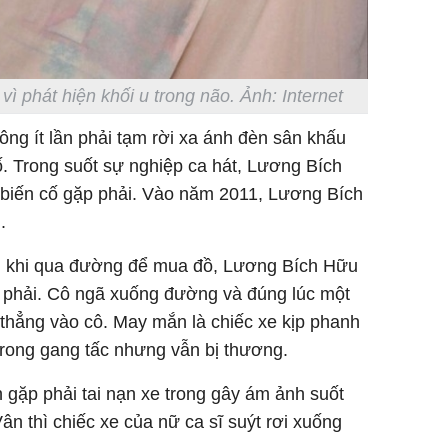
ì phát hiện khối u trong não. Ảnh: Internet
ng ít lần phải tạm rời xa ánh đèn sân khấu
. Trong suốt sự nghiệp ca hát, Lương Bích
iến cố gặp phải. Vào năm 2011, Lương Bích
.
ng khi qua đường để mua đồ, Lương Bích Hữu
a phải. Cô ngã xuống đường và đúng lúc một
g thẳng vào cô. May mắn là chiếc xe kịp phanh
 trong gang tấc nhưng vẫn bị thương.
gặp phải tai nạn xe trong gây ám ảnh suốt
Vân thì chiếc xe của nữ ca sĩ suýt rơi xuống