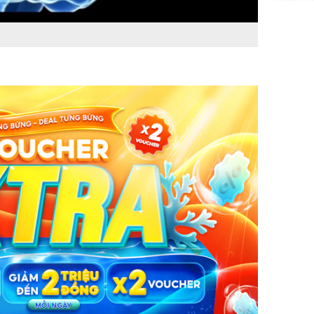
Triệu Lộ
phá khỏi
Thường x
nấm sợi d
sẽ nhận 
bất ngờ!