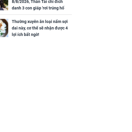
8/8/2026, Thần Tài chỉ đích
danh 3 con giáp 'rơi trúng hố
vàng', tiền bạc ùa về nhà 'như lũ
cuốn', vươn mình thành đại gia
Thường xuyên ăn loại nấm sợi
trong phút chốc
dai này, cơ thể sẽ nhận được 4
lợi ích bất ngờ!