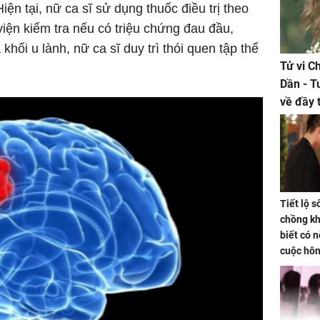
iện tại, nữ ca sĩ sử dụng thuốc điều trị theo
viện kiểm tra nếu có triệu chứng đau đầu,
hối u lành, nữ ca sĩ duy trì thói quen tập thể
Tử vi C
.
Dần - T
về đầy 
tiền bạc
Tiết lộ 
chồng kh
biết có n
cuộc hô
nữa hay