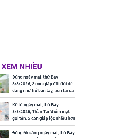
 XEM NHIỀU
Đúng ngày mai, thứ Bảy
8/8/2026, 3 con giáp đổi đời dễ
dàng như trở bàn tay, tiền tài ùa
tới, ngồi không lộc cũng đến,
phú quý theo tới già
Kể từ ngày mai, thứ Bảy
8/8/2026, Thần Tài 'điểm mặt
gọi tên', 3 con giáp lộc nhiều hơn
sông, tài vận sáng như trăng
Rằm, chính thức hết khổ
Đúng 6h sáng ngày mai, thứ Bảy