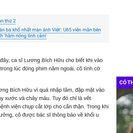
on thứ 2
àn bà khổ nhất màn ảnh Việt': U65 viên mãn bên
ch 'hâm nóng tình cảm'
 đây, ca sĩ
Lương Bích Hữu
cho biết khi vào
 trong lúc đóng phim năm ngoái, cô tình cờ
CÓ T
ơng Bích Hữu vì quá nhập tâm, đập mặt vào
ầy xước và chảy máu. Tuy đó chỉ là vết
ệnh viện chụp cắt lớp cho cẩn thận. Trong khi
ưởng, cô được bác sĩ thông báo về khối u