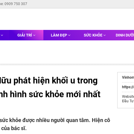
ne: 0909 750 307
G
GIẢI TRÍ
LÀM ĐẸP
SỨC KHỎE
DINH DƯ
ữu phát hiện khối u trong
Vinhom
https:/
ình hình sức khỏe mới nhất
Websit
Đầu Tư
 sức khỏe được nhiều người quan tâm. Hiện cô
 của bác sĩ.