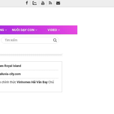
ỠNG
NUÔI DẠY CON
VIDEO
es Royal Island
/alluvia-city.com
e chính thức
Vinhomes Hải Vân Bay
Chủ