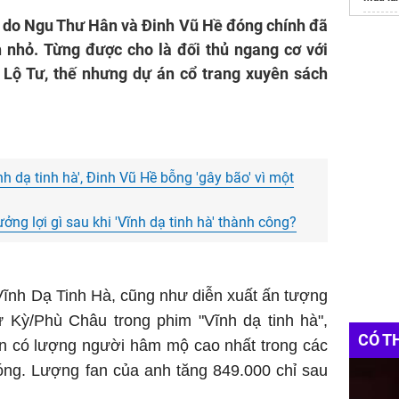
à do Ngu Thư Hân và Đinh Vũ Hề đóng chính đã
Bạt che
 nhỏ. Từng được cho là đối thủ ngang cơ với
Dù che
Lộ Tư, thế nhưng dự án cổ trang xuyên sách
vách kí
Betavi
the pea
 dạ tinh hà', Đinh Vũ Hề bỗng 'gây bão' vì một
ng lợi gì sau khi 'Vĩnh dạ tinh hà' thành công?
Vĩnh Dạ Tinh Hà, cũng như diễn xuất ấn tượng
 Kỳ/Phù Châu trong phim "Vĩnh dạ tinh hà",
CÓ T
iên có lượng người hâm mộ cao nhất trong các
óng. Lượng fan của anh tăng 849.000 chỉ sau