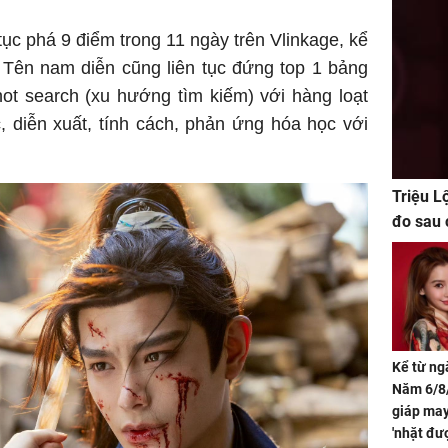
tục phá 9 điểm trong 11 ngày trên Vlinkage, kể
. Tên nam diễn cũng liên tục đứng top 1 bảng
 hot search (xu hướng tìm kiếm) với hàng loạt
, diễn xuất, tính cách, phản ứng hóa học với
Triệu L
đo sau 
Kể từ ng
Năm 6/8/
giáp ma
'nhặt đư