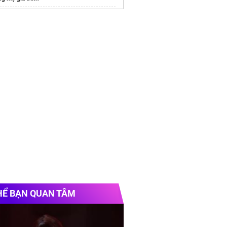
 lượn sóng kéo dây
giá rẻ
 quán café
Anhphatgroup
nh cường lực
et
Thi công nội thất
k garden
HỂ BẠN QUAN TÂM