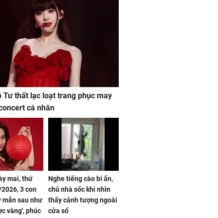
ộ Tư thất lạc loạt trang phục may
concert cá nhân
ày mai, thứ
Nghe tiếng cào bí ẩn,
2026, 3 con
chủ nhà sốc khi nhìn
y mắn sau như
thấy cảnh tượng ngoài
ợc vàng', phúc
cửa sổ