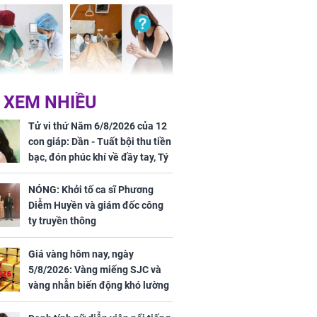
đầy, dễ giàu sụ
một đêm
 tuổi biến
Danh tính nữ diễn viên
 XEM NHIỀU
ng mặt khi bị
nổi tiếng gặp tai nạn,
g xóm cắn
phải khâu 50 mũi
Tử vi thứ Năm 6/8/2026 của 12
con giáp: Dần - Tuất bội thu tiền
bạc, đón phúc khí về đầy tay, Tý
- Mão công việc khó khăn, tiền
bạc đội nón ra đi
Hà ví Lisa
NÓNG: Khởi tố ca sĩ Phương
ái vùng quê ở
Diễm Huyền và giám đốc công
ển
ty truyền thông
Giá vàng hôm nay, ngày
5/8/2026: Vàng miếng SJC và
vàng nhẫn biến động khó lường