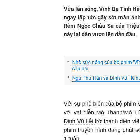
Vừa lên sóng, Vĩnh Dạ Tinh H
ngay lập tức gây sốt màn ảnh
Rèm Ngọc Châu Sa của Triệu 
này lại dần vươn lên dẫn đầu.
Nhờ sức nóng của bộ phim 'Vĩnh
câu nói
Ngu Thư Hân và Đinh Vũ Hề hưở
Với sự phổ biến của bộ phim 
với vai diễn Mộ Thanh/Mộ Tử
Đinh Vũ Hề
trở thành diễn v
phim truyền hình đang phát s
1 tuần.