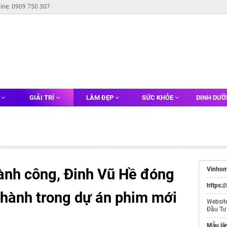
line: 0909 750 307
G
GIẢI TRÍ
LÀM ĐẸP
SỨC KHỎE
DINH DƯ
thành công, Đinh Vũ Hề đóng
Vinhom
https:/
hành trong dự án phim mới
Websit
Đầu Tư
Mẫu lă