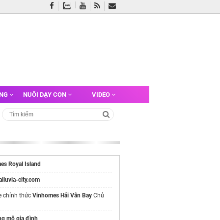
ỠNG
NUÔI DẠY CON
VIDEO
es Royal Island
/alluvia-city.com
e chính thức
Vinhomes Hải Vân Bay
Chủ
ng mộ gia đình