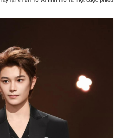
 này lại khiến họ vô tình mở ra một cuộc phiêu