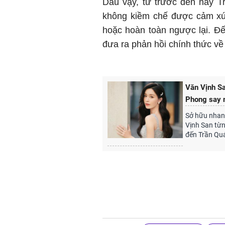
Dẫu vậy, từ trước đến nay T
không kiềm chế được cảm xúc 
hoặc hoàn toàn ngược lại. Đế
đưa ra phản hồi chính thức về 
Văn Vịnh Sa
Phong say m
Sở hữu nhan 
Vịnh San từng
đến Trần Qu