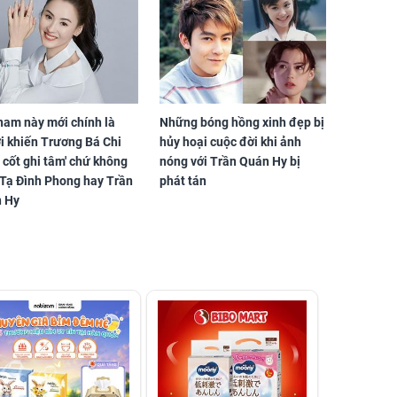
nam này mới chính là
Những bóng hồng xinh đẹp bị
i khiến Trương Bá Chi
hủy hoại cuộc đời khi ảnh
 cốt ghi tâm' chứ không
nóng với Trần Quán Hy bị
 Tạ Đình Phong hay Trần
phát tán
 Hy