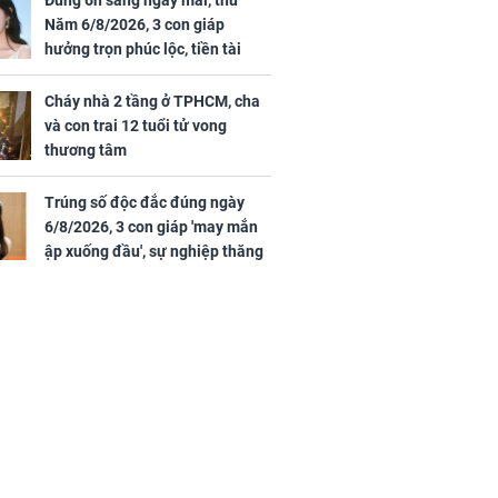
Đúng 6h sáng ngày mai, thứ
mỹ mãn
Năm 6/8/2026, 3 con giáp
ng nam diễn
hưởng trọn phúc lộc, tiền tài
 ngữ gây phản
tăng vọt, công danh sự nghiệp
c khi than
thăng hạng không ngừng
Cháy nhà 2 tầng ở TPHCM, cha
và con trai 12 tuổi tử vong
thương tâm
Trúng số độc đắc đúng ngày
6/8/2026, 3 con giáp 'may mắn
ập xuống đầu', sự nghiệp thăng
tiến vượt bậc, tài lộc phủ kín
đường đi