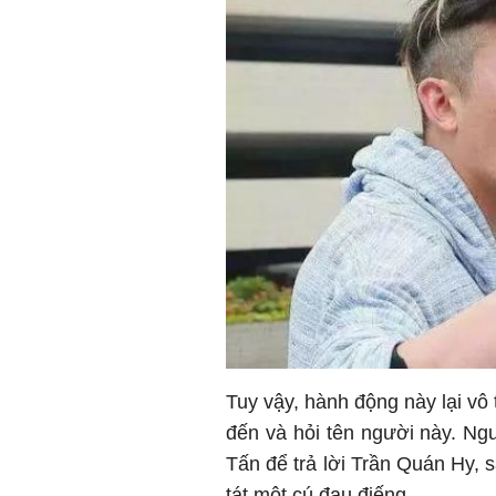
Tuy vậy, hành động này lại vô
đến và hỏi tên người này. Ngu
Tấn để trả lời Trần Quán Hy, s
tát một cú đau điếng.