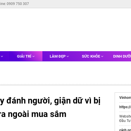
line: 0909 750 307
G
GIẢI TRÍ
LÀM ĐẸP
SỨC KHỎE
DINH DƯ
y đánh người, giận dữ vì bị
Vinhom
https:/
 ra ngoài mua sắm
Websit
Đầu Tư
cách or