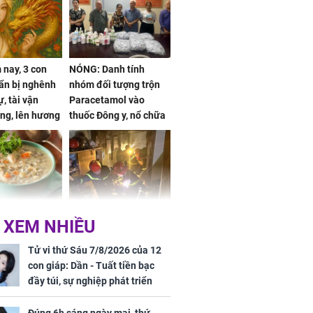
nay, 3 con
NÓNG: Danh tính
ẩn bị nghênh
nhóm đối tượng trộn
, tài vận
Paracetamol vào
ng, lên hương
thuốc Đông y, nổ chữa
g hóa Phượng,
bách bệnh
 may mắn về
ức khỏe và
Cháy nhà 2 tầng ở
 XEM NHIỀU
 dụng đúng
TPHCM, cha và con
 hạt bình dân
trai 12 tuổi tử vong
Tử vi thứ Sáu 7/8/2026 của 12
thương tâm
con giáp: Dần - Tuất tiền bạc
đầy túi, sự nghiệp phát triển
hưng thịnh, Mão - Thân tài lộc
ảm đạm, mọi sự khó thành công