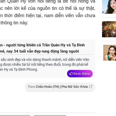
rần Quán Hy vốn nổi tiếng là dễ nổi nóng và
nên lời kể của nguồn tin có thể là sự thật,
Chân du
n thời điểm hiện tại, nam diễn viên vẫn chưa
viên Hoa
ứng ngượ
thông tin này.
nghèo
n - người từng khiến cả Trần Quán Hy và Tạ Đình
ê, nay 34 tuổi vẫn đẹp rung động lòng người
sắc xinh đẹp và vóc dáng thanh mảnh, nữ diễn viên Văn
 được nhiều tài tử nổi tiếng theo đuổi, trong đó phải kể
án Hy và Tạ Đình Phong.
Xem thêm
Theo
Chân Hoàn (TH) | Phụ Nữ Sức Khỏe