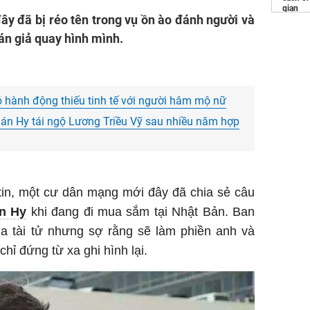
gian
ây đã bị réo tên trong vụ ồn ào đánh người và
Nệm f
án giả quay hình mình.
Cách
đ
hoa tư
Mua
Nư
có hành động thiếu tinh tế với người hâm mộ nữ
án Hy tái ngộ Lương Triều Vỹ sau nhiều năm hợp
tin, một cư dân mạng mới đây đã chia sẻ câu
n Hy
khi đang đi mua sắm tại Nhật Bản. Ban
ủa tài tử nhưng sợ rằng sẽ làm phiền anh và
ỉ đứng từ xa ghi hình lại.