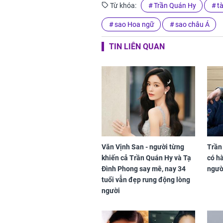
Từ khóa:
Trần Quán Hy
t
sao Hoa ngữ
sao châu Á
TIN LIÊN QUAN
Văn Vịnh San - người từng
Trần 
khiến cả Trần Quán Hy và Tạ
có hà
Đình Phong say mê, nay 34
ngườ
tuổi vẫn đẹp rung động lòng
người