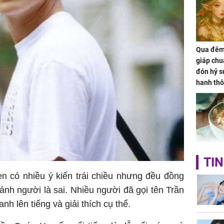
Qua đêm 
giáp chu
đón hỷ sự
hanh thô
hóa Rồn
gom hết
nhà
Giá trị s
TIN
cách sử
en có nhiều ý kiến trái chiều nhưng đều đồng
của loại
ánh người là sai. Nhiều người đã gọi tên Trần
nh lên tiếng và giải thích cụ thể.