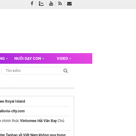
ỠNG
NUÔI DẠY CON
VIDEO
es Royal Island
/alluvia-city.com
e chính thức
Vinhomes Hải Vân Bay
Chủ
der Taobao về Việt Nam không qua trung