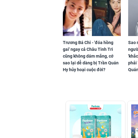
Trương Bá Chi - 'đóa hồng
Sao 
gai' ngay cả Châu Tinh Trì
ngườ
cũng không dám mắng, cớ
'khắc
sao lại dễ dàng bị Trần Quán
phải
Hy hủy hoại cuộc đời?
Quán