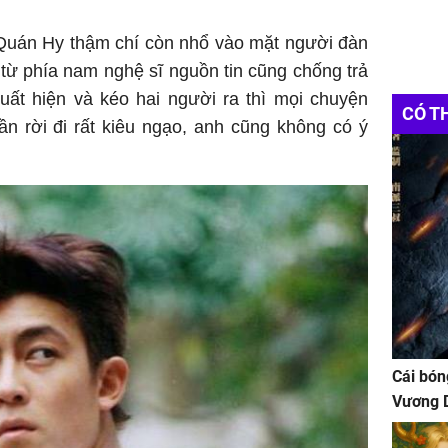
 Quán Hy thậm chí còn nhổ vào mặt người đàn
 từ phía nam nghệ sĩ nguồn tin cũng chống trả
xuất hiện và kéo hai người ra thì mọi chuyện
CÓ T
ần rời đi rất kiêu ngạo, anh cũng không có ý
Cái bón
Vương D